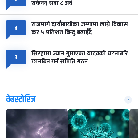
सकेनन् सवा ८ अर्ब
राजमार्ग दायाँबायाँका जग्गामा लाग्ने विकास
४
कर ५ प्रतिशत बिन्दु बढाइँदै
सिरहामा ज्यान गुमाएका यादवको घटनाबारे
३
छानबिन गर्न समिति गठन
वेबस्टोरिज