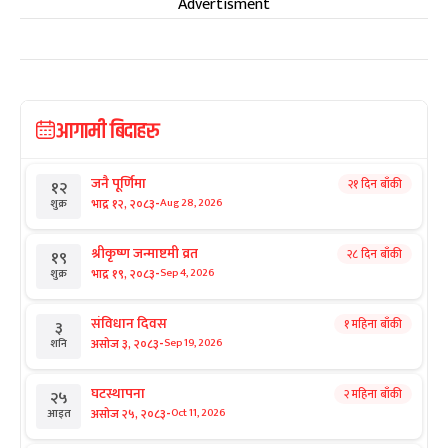
Advertisment
आगामी बिदाहरु
जनै पूर्णिमा
२१ दिन बाँकी
१२
-
भाद्र १२, २०८३
Aug 28, 2026
शुक्र
श्रीकृष्ण जन्माष्टमी व्रत
२८ दिन बाँकी
१९
-
भाद्र १९, २०८३
Sep 4, 2026
शुक्र
संविधान दिवस
१ महिना बाँकी
३
-
असोज ३, २०८३
Sep 19, 2026
शनि
घटस्थापना
२ महिना बाँकी
२५
-
असोज २५, २०८३
Oct 11, 2026
आइत