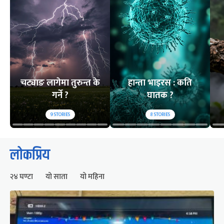
चट्याङ लागेमा तुरुन्त के
हान्ता भाइरस : कति
गर्ने ?
घातक ?
9
STORIES
8
STORIES
लोकप्रिय
२४ घण्टा
यो साता
यो महिना