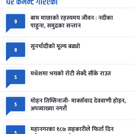
धेरै कमेन्ट गरिएका
पूर्णिमा व्रत
७ महिना बाँकी
७
-
चैत्र ७, २०८३
Mar 21, 2027
आइत
बाम माछाको रहस्यमय जीवन : नदीका
९
फागुपूर्णिमा
७ महिना बाँकी
८
पाहुना, समुद्रका सन्तान
-
चैत्र ८, २०८३
Mar 22, 2027
सोम
सुनचाँदीको मूल्य बढ्यो
८
मधेशमा भयको रोटी सेक्दै सीके राउत
५
मोहन तिम्सिनाजी- मार्क्सवाद देववाणी होइन,
५
अपव्याख्या नगरौं
महानगरका १८७ सहकारीले फिर्ता दिन
५