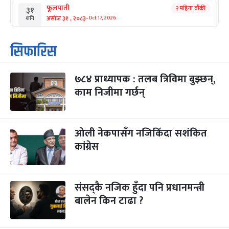
फूलपाती
२ महिना बाँकी
३१
-
असोज ३१ , २०८३
Oct 17, 2026
शनि
कार्तिक सङ्क्रान्ति
२ महिना बाँकी
१
सिफारिस
-
कार्तिक १, २०८३
Oct 18, 2026
आइत
७८४ प्राध्यापक : तलब त्रिविमा बुझ्छन्,
महानवमी
२ महिना बाँकी
३
-
काम निजीमा गर्छन्
कार्तिक ३, २०८३
Oct 20, 2026
मंगल
विजयादशमी
२ महिना बाँकी
४
-
कार्तिक ४, २०८३
Oct 21, 2026
बुध
ओली नेकपासँग नजिकिँदा सशंकित
कांग्रेस
पापा‌ङ्कुशा एकादशी व्रत
२ महिना बाँकी
५
-
कार्तिक ५, २०८३
Oct 22, 2026
बिहि
संसद्कै नजिक हुँदा पनि प्रधानमन्त्री
कुकुर तिहार
३ महिना बाँकी
२२
-
कार्तिक २२, २०८३
बालेन किन टाढा ?
Nov 8, 2026
आइत
गाई पूजा
३ महिना बाँकी
२३