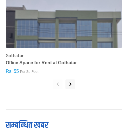
Gothatar
S
Office Space for Rent at Gothatar
H
Rs. 55
R
Per Sq.Feet
‹
›
सम्बन्धित खबर