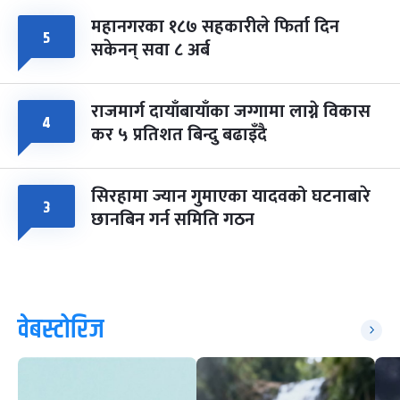
महानगरका १८७ सहकारीले फिर्ता दिन
५
सकेनन् सवा ८ अर्ब
राजमार्ग दायाँबायाँका जग्गामा लाग्ने विकास
४
कर ५ प्रतिशत बिन्दु बढाइँदै
सिरहामा ज्यान गुमाएका यादवको घटनाबारे
३
छानबिन गर्न समिति गठन
वेबस्टोरिज