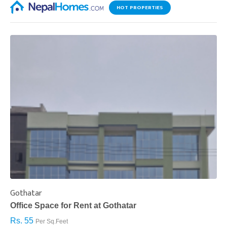
HOT PROPERTIES
Gothatar
S
Office Space for Rent at Gothatar
H
Rs. 55
R
Per Sq.Feet