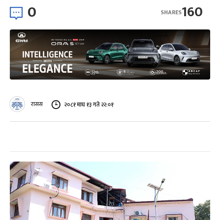
0
160
SHARES
रासस
२०८१ माघ १३ गते २२:०१