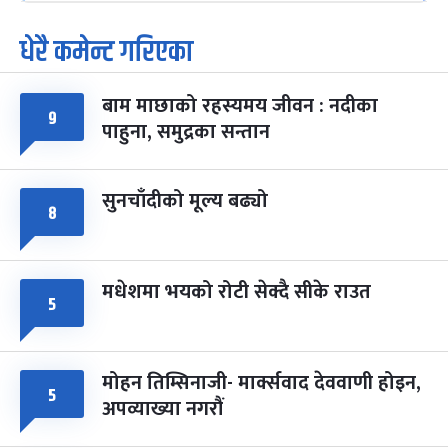
धेरै कमेन्ट गरिएका
पूर्णिमा व्रत
७ महिना बाँकी
७
-
चैत्र ७, २०८३
Mar 21, 2027
आइत
बाम माछाको रहस्यमय जीवन : नदीका
९
फागुपूर्णिमा
७ महिना बाँकी
८
पाहुना, समुद्रका सन्तान
-
चैत्र ८, २०८३
Mar 22, 2027
सोम
सुनचाँदीको मूल्य बढ्यो
८
मधेशमा भयको रोटी सेक्दै सीके राउत
५
मोहन तिम्सिनाजी- मार्क्सवाद देववाणी होइन,
५
अपव्याख्या नगरौं