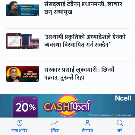
संसद्लाई टेर्दैनन् प्रधानमन्त्री, लाचार
छन् सभामुख
‘अस्थायी प्रकृतिको अध्यादेशले ऐनको
व्यवस्था विस्थापित गर्न सक्दैन’
सरकार-प्रसाईं लुकामारी : छिनमै
पक्राउ, तुरुन्तै रिहा
‘कामचलाउ’ नेतृत्वले थलियो स्वास्थ्य
क्षेत्र
ताजा अपडेट
ट्रेन्डिङ
प्रोफाइल
सर्च