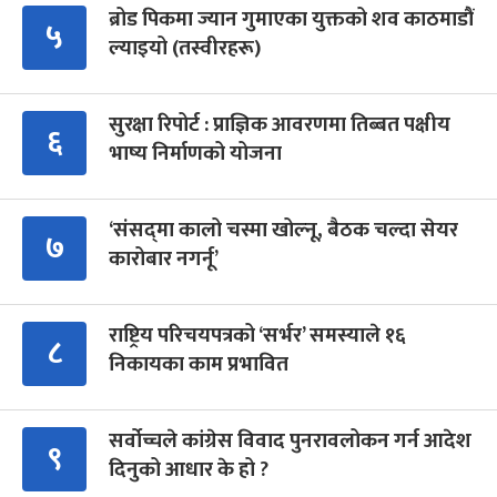
ब्रोड पिकमा ज्यान गुमाएका युक्तको शव काठमाडौं
५
ल्याइयो (तस्वीरहरू)
सुरक्षा रिपोर्ट : प्राज्ञिक आवरणमा तिब्बत पक्षीय
६
भाष्य निर्माणको योजना
‘संसद्‍मा कालो चस्मा खोल्नू, बैठक चल्दा सेयर
७
कारोबार नगर्नू’
राष्ट्रिय परिचयपत्रको ‘सर्भर’ समस्याले १६
८
निकायका काम प्रभावित
सर्वोच्चले कांग्रेस विवाद पुनरावलोकन गर्न आदेश
९
दिनुको आधार के हो ?