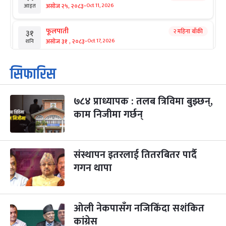
-
असोज २५, २०८३
Oct 11, 2026
आइत
फूलपाती
२ महिना बाँकी
३१
-
असोज ३१ , २०८३
Oct 17, 2026
शनि
कार्तिक सङ्क्रान्ति
२ महिना बाँकी
१
सिफारिस
-
कार्तिक १, २०८३
Oct 18, 2026
आइत
७८४ प्राध्यापक : तलब त्रिविमा बुझ्छन्,
महानवमी
२ महिना बाँकी
३
-
काम निजीमा गर्छन्
कार्तिक ३, २०८३
Oct 20, 2026
मंगल
विजयादशमी
२ महिना बाँकी
४
-
कार्तिक ४, २०८३
Oct 21, 2026
बुध
संस्थापन इतरलाई तितरबितर पार्दै
गगन थापा
पापा‌ङ्कुशा एकादशी व्रत
२ महिना बाँकी
५
-
कार्तिक ५, २०८३
Oct 22, 2026
बिहि
ओली नेकपासँग नजिकिँदा सशंकित
कुकुर तिहार
३ महिना बाँकी
२२
-
कार्तिक २२, २०८३
कांग्रेस
Nov 8, 2026
आइत