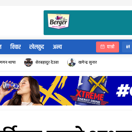
न
विचार
खेलकुद
अन्य
पात्रो
गगन थापा
शेरबहादुर देउवा
खगेन्द्र सुनार