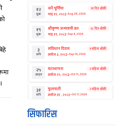
ी
जनै पूर्णिमा
२१ दिन बाँकी
१२
-
भाद्र १२, २०८३
Aug 28, 2026
शुक्र
यको
श्रीकृष्ण जन्माष्टमी व्रत
२८ दिन बाँकी
१९
-
भाद्र १९, २०८३
Sep 4, 2026
शुक्र
िहे
संविधान दिवस
१ महिना बाँकी
३
-
असोज ३, २०८३
Sep 19, 2026
शनि
घटस्थापना
२ महिना बाँकी
२५
रूमा
-
असोज २५, २०८३
Oct 11, 2026
आइत
 ।
फूलपाती
२ महिना बाँकी
३१
-
असोज ३१ , २०८३
Oct 17, 2026
शनि
कार्तिक सङ्क्रान्ति
२ महिना बाँकी
१
सिफारिस
-
कार्तिक १, २०८३
Oct 18, 2026
आइत