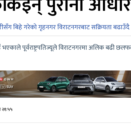
ति फर्किइन् पुरानो आ
रीसँग बिहे गरेको गृहनगर विराटनगरबाट सक्रियता बढाउँदै पूर्
ठाउँ भएकाले पूर्वराष्ट्रपतिज्यूले विराटनगरमा अलिक बढी छल
े २१:५५