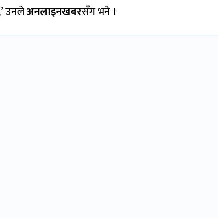
,’ उनले
अनलाइनखबर
सँग भने ।