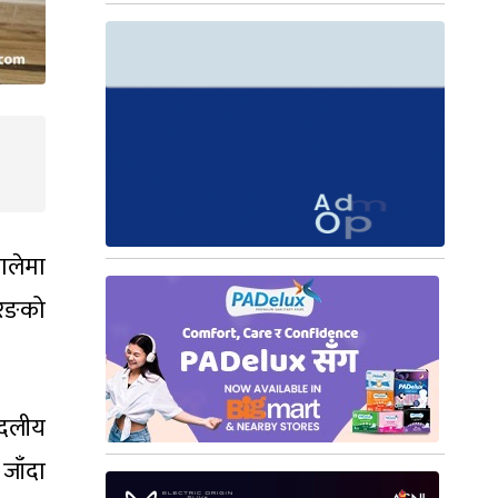
मालेमा
ोरङको
‘दलीय
 जाँदा