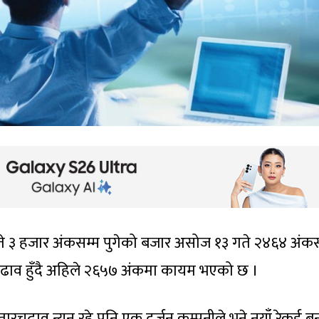
ते ३ हजार अंकसम्म पुगेको बजार असोज १३ गते २४६४ अंकस
ढाव हुँदै अहिले २६५७ अंकमा कायम भएको छ ।
रचढाव न्यून रहे पनि एक दर्जन कम्पनीले भने नयाँ रेकर्ड 