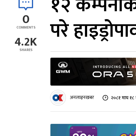
१२ कम्पनीको
0
परे हाइड्रोपा
COMMENTS
4.2K
SHARES
अनलाइनखबर
२०८१ माघ १८ 