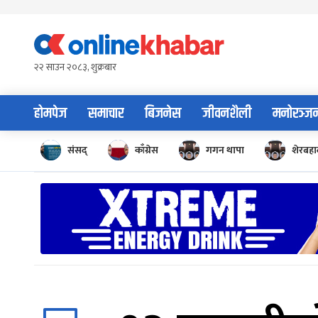
Skip
to
content
२२ साउन २०८३, शुक्रबार
होमपेज
समाचार
बिजनेस
जीवनशैली
मनोरञ्ज
संसद्
काँग्रेस
गगन थापा
शेरबहाद