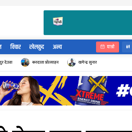
न
विचार
खेलकुद
अन्य
पात्रो
ुर देउवा
करदाता प्रोत्साहन
खगेन्द्र सुनार