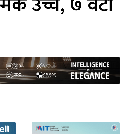
्मकै उच्च, ७ वटा