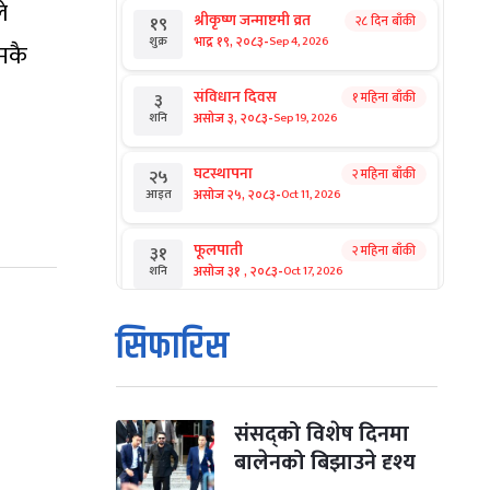
े
श्रीकृष्ण जन्माष्टमी व्रत
२८ दिन बाँकी
१९
-
भाद्र १९, २०८३
Sep 4, 2026
शुक्र
मकै
संविधान दिवस
१ महिना बाँकी
३
-
असोज ३, २०८३
Sep 19, 2026
शनि
घटस्थापना
२ महिना बाँकी
२५
-
असोज २५, २०८३
Oct 11, 2026
आइत
फूलपाती
२ महिना बाँकी
३१
-
असोज ३१ , २०८३
Oct 17, 2026
शनि
कार्तिक सङ्क्रान्ति
२ महिना बाँकी
१
सिफारिस
-
कार्तिक १, २०८३
Oct 18, 2026
आइत
महानवमी
२ महिना बाँकी
३
-
कार्तिक ३, २०८३
Oct 20, 2026
मंगल
संसद्को विशेष दिनमा
बालेनको बिझाउने दृश्य
विजयादशमी
२ महिना बाँकी
४