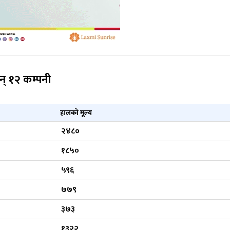
ुन् १२ कम्पनी
हालको मूल्य
२४८०
१८५०
५९६
७७९
३७३
१३२२