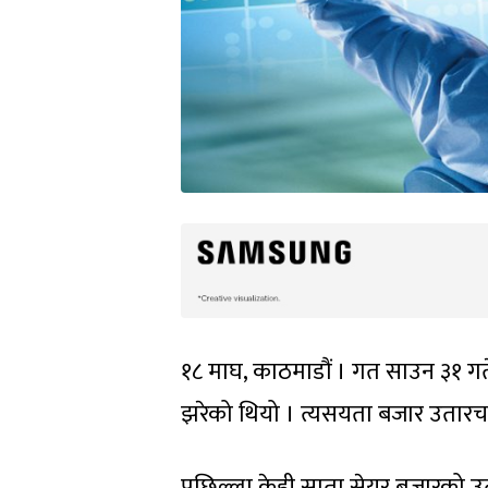
१८ माघ, काठमाडौं । गत साउन ३१ ग
झरेको थियो । त्यसयता बजार उतारच
पछिल्ला केही साता सेयर बजारको उता