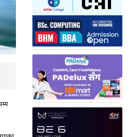
म्म
बनाएका