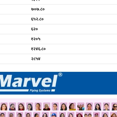
७०७.८०
६५२.८०
६२०
१२०५
१२४६.८०
२८५४