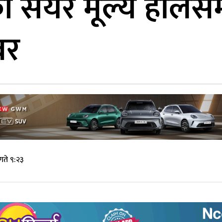
 सेयर मूल्य हालसम
वर
गते ९:२३