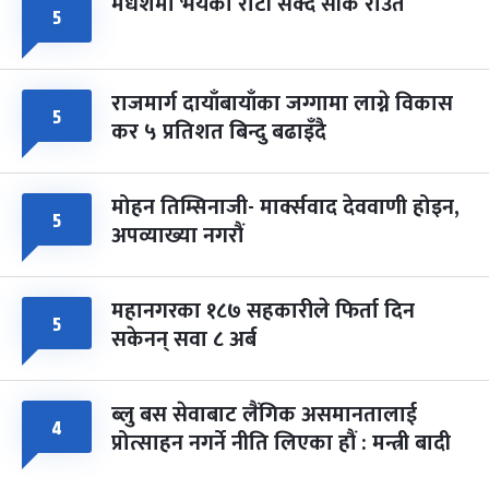
मधेशमा भयको रोटी सेक्दै सीके राउत
५
राजमार्ग दायाँबायाँका जग्गामा लाग्ने विकास
५
कर ५ प्रतिशत बिन्दु बढाइँदै
मोहन तिम्सिनाजी- मार्क्सवाद देववाणी होइन,
५
अपव्याख्या नगरौं
महानगरका १८७ सहकारीले फिर्ता दिन
५
सकेनन् सवा ८ अर्ब
ब्लु बस सेवाबाट लैंगिक असमानतालाई
४
प्रोत्साहन नगर्ने नीति लिएका हौं : मन्त्री बादी