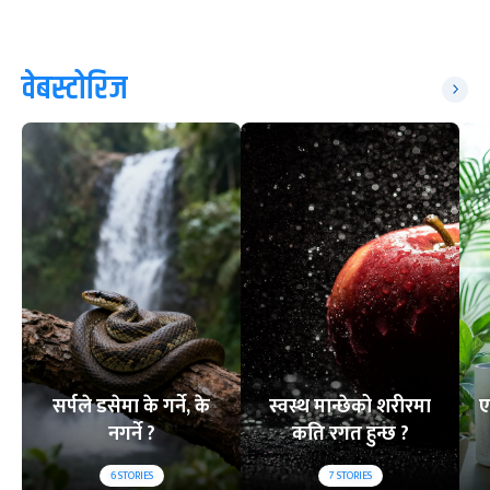
वेबस्टोरिज
सर्पले डसेमा के गर्ने, के
स्वस्थ मान्छेको शरीरमा
ए
नगर्ने ?
कति रगत हुन्छ ?
6
STORIES
7
STORIES