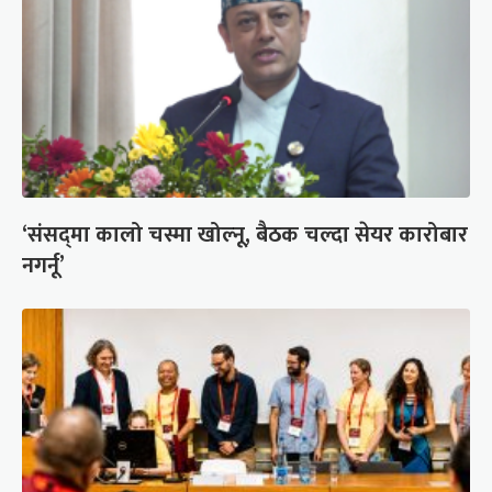
‘संसद्‍मा कालो चस्मा खोल्नू, बैठक चल्दा सेयर कारोबार
नगर्नू’