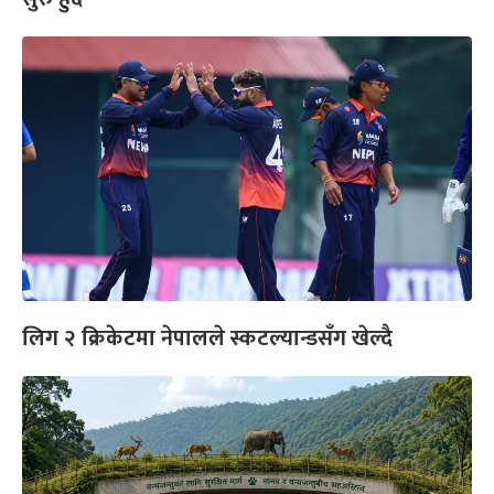
लिग २ क्रिकेटमा नेपालले स्कटल्यान्डसँग खेल्दै