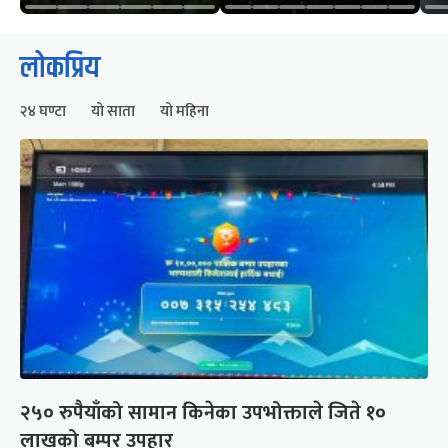
लोकप्रिय
२४ घण्टा
यो साता
यो महिना
२५० रुपैयाँको सामान किनेका उपभोक्ताले जिते १०
लाखको बम्पर उपहार