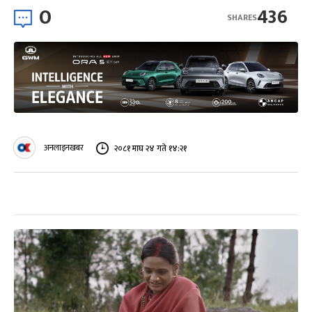
0
436
SHARES
अनलाइनखबर
२०८१ माघ २४ गते १४:२१