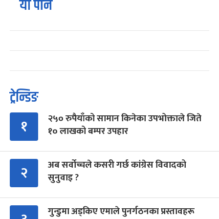
यो पनि
ट्रेन्डिङ
२५० रुपैयाँको सामान किनेका उपभोक्ताले जिते
१
१० लाखको बम्पर उपहार
अब सर्वोच्चले कसरी गर्छ कांग्रेस विवादको
२
सुनुवाइ ?
गुन्डुमा अड्किए एमाले पुनर्गठनका प्रस्तावहरू