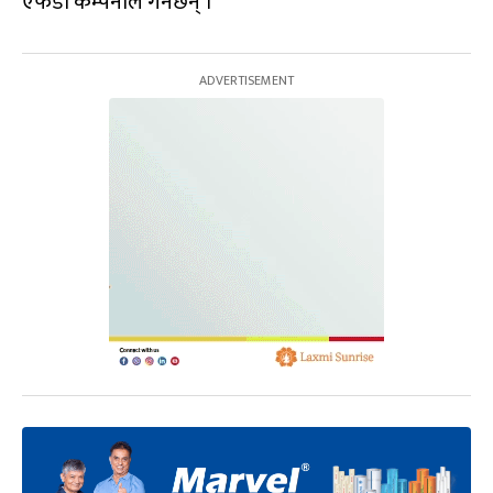
एफडी कम्पनीले गर्नेछन् ।