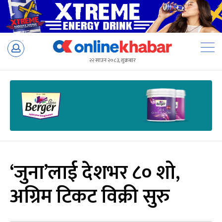
Skip
to
२२ साउन २०८३, शुक्रबार
content
‘जुना’लाई देशभर ८० शो,
अग्रिम टिकट विक्री सुरु