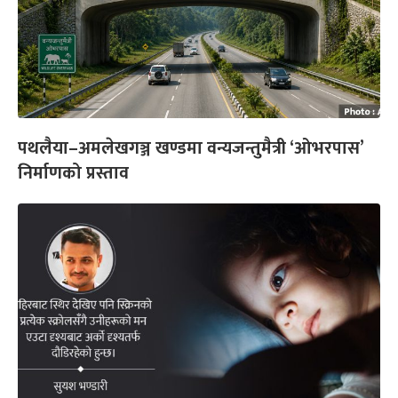
पथलैया–अमलेखगञ्ज खण्डमा वन्यजन्तुमैत्री ‘ओभरपास’
निर्माणको प्रस्ताव