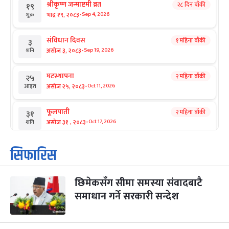
श्रीकृष्ण जन्माष्टमी व्रत
२८ दिन बाँकी
१९
-
भाद्र १९, २०८३
Sep 4, 2026
शुक्र
संविधान दिवस
१ महिना बाँकी
३
-
असोज ३, २०८३
Sep 19, 2026
शनि
घटस्थापना
२ महिना बाँकी
२५
-
असोज २५, २०८३
Oct 11, 2026
आइत
फूलपाती
२ महिना बाँकी
३१
-
असोज ३१ , २०८३
Oct 17, 2026
शनि
कार्तिक सङ्क्रान्ति
२ महिना बाँकी
१
सिफारिस
-
कार्तिक १, २०८३
Oct 18, 2026
आइत
छिमेकसँग सीमा समस्या संवादबाटै
महानवमी
२ महिना बाँकी
३
-
समाधान गर्ने सरकारी सन्देश
कार्तिक ३, २०८३
Oct 20, 2026
मंगल
विजयादशमी
२ महिना बाँकी
४