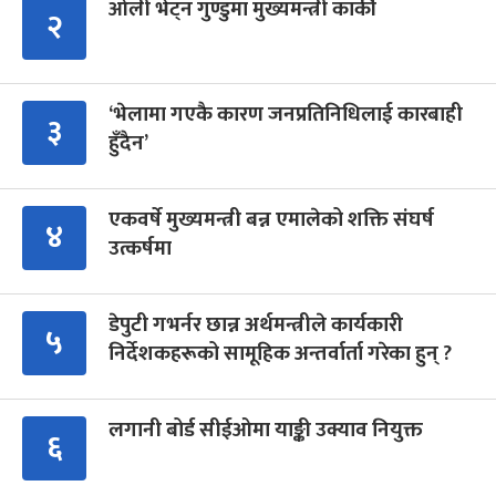
ओली भेट्न गुण्डुमा मुख्यमन्त्री कार्की
२
‘भेलामा गएकै कारण जनप्रतिनिधिलाई कारबाही
३
हुँदैन’
एकवर्षे मुख्यमन्त्री बन्न एमालेको शक्ति संघर्ष
४
उत्कर्षमा
डेपुटी गभर्नर छान्न अर्थमन्त्रीले कार्यकारी
५
निर्देशकहरूको सामूहिक अन्तर्वार्ता गरेका हुन् ?
लगानी बोर्ड सीईओमा याङ्की उक्याव नियुक्त
६