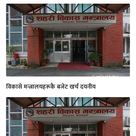
विकासे मन्त्रालयहरूकै बजेट खर्च दयनीय