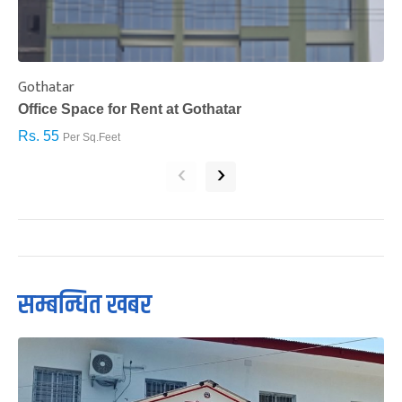
Gothatar
S
Office Space for Rent at Gothatar
H
Rs. 55
R
Per Sq.Feet
‹
›
सम्बन्धित खबर