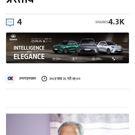
4
4.3K
SHARES
अनलाइनखबर
२०८१ माघ २८ गते ११:००