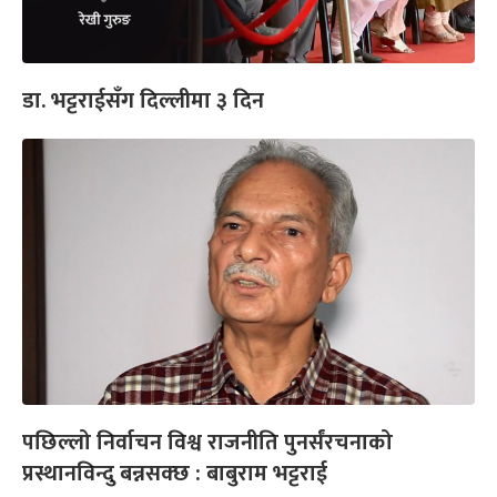
डा. भट्टराईसँग दिल्लीमा ३ दिन
पछिल्लो निर्वाचन विश्व राजनीति पुनर्संरचनाको
प्रस्थानविन्दु बन्नसक्छ : बाबुराम भट्टराई