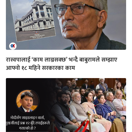
रास्वपालाई ‘काम लाग्नसक्छ’ भन्दै बाबुरामले सम्झाए
आफ्नो १८ महिने सरकारका काम