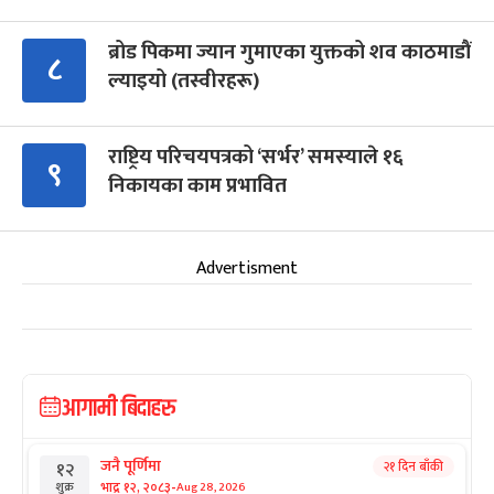
ब्रोड पिकमा ज्यान गुमाएका युक्तको शव काठमाडौं
८
ल्याइयो (तस्वीरहरू)
राष्ट्रिय परिचयपत्रको ‘सर्भर’ समस्याले १६
९
निकायका काम प्रभावित
Advertisment
आगामी बिदाहरु
जनै पूर्णिमा
२१ दिन बाँकी
१२
-
भाद्र १२, २०८३
Aug 28, 2026
शुक्र