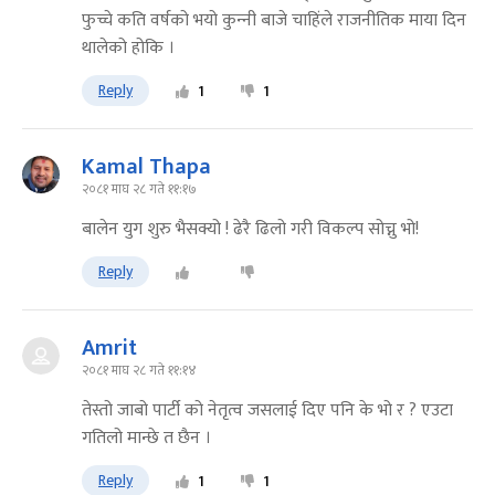
फुच्चे कति वर्षको भयो कुन्‍नी बाजे चाहिंले राजनीतिक माया दिन
थालेको होकि ।
Reply
1
1
Kamal Thapa
२०८१ माघ २८ गते ११:१७
बालेन युग शुरु भैसक्यो ! ढेरै ढिलो गरी विकल्प सोच्नु भो!
Reply
Amrit
२०८१ माघ २८ गते ११:१४
तेस्तो जाबो पार्टी को नेतृत्व जसलाई दिए पनि के भो र ? एउटा
गतिलो मान्छे त छैन ।
Reply
1
1