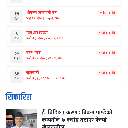
श्रीकृष्ण जन्माष्टमी व्रत
२८ दिन बाँकी
१९
-
भाद्र १९, २०८३
Sep 4, 2026
शुक्र
संविधान दिवस
१ महिना बाँकी
३
-
असोज ३, २०८३
Sep 19, 2026
शनि
घटस्थापना
२ महिना बाँकी
२५
-
असोज २५, २०८३
Oct 11, 2026
आइत
फूलपाती
२ महिना बाँकी
३१
-
असोज ३१ , २०८३
Oct 17, 2026
शनि
कार्तिक सङ्क्रान्ति
२ महिना बाँकी
१
सिफारिस
-
कार्तिक १, २०८३
Oct 18, 2026
आइत
ई–बिडिङ प्रकरण : विक्रम पाण्डेको
महानवमी
२ महिना बाँकी
३
-
कम्पनीले ७ करोड घटाएर फेर्‍यो
कार्तिक ३, २०८३
Oct 20, 2026
मंगल
बोलकबोल