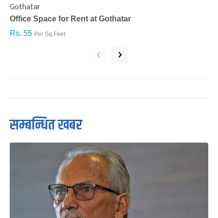
Gothatar
S
Office Space for Rent at Gothatar
H
Rs. 55
R
Per Sq.Feet
‹
›
सम्बन्धित खबर