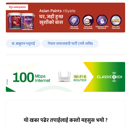
डा. बाबुराम भट्टराई
नेपाल समाजवादी पार्टी (नयाँ शक्ति)
यो खबर पढेर तपाईलाई कस्तो महसुस भयो ?