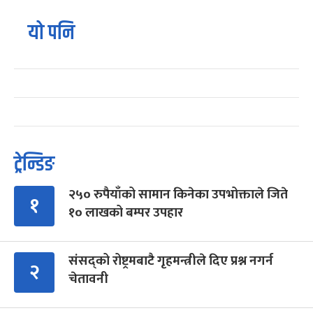
यो पनि
ट्रेन्डिङ
२५० रुपैयाँको सामान किनेका उपभोक्ताले जिते
१
१० लाखको बम्पर उपहार
संसद्को रोष्ट्रमबाटै गृहमन्त्रीले दिए प्रश्न नगर्न
२
चेतावनी