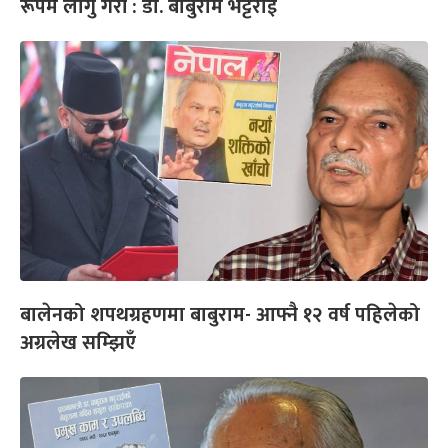
रूपमै लागु गरौं : डा. बाबुराम भट्टराई
बालेनको शपथग्रहणमा बाबुराम- आफ्नै १२ वर्ष पहिलेको
अग्रलेख सम्झिएँ