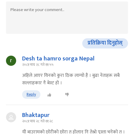
प्रतिक्रिया दिनुहोस्
Desh ta hamro sorga Nepal
२०८१ माघ २८ गते ११:५५
अहिले आएर यिनको कुरा ठिक लाग्यो है । बुढा नेताहरू सबै
सल्लाहकार नै बेस्ट हो ।
Reply
Bhaktapur
२०८१ माघ २८ गते ११:२८
यी बाउरामको छोरीको छोरा त होलान् नि तेश्रो पुस्ता भनेको त ।