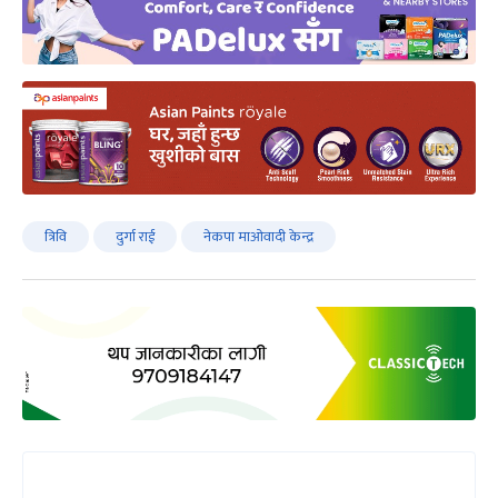
त्रिवि
दुर्गा राई
नेकपा माओवादी केन्द्र