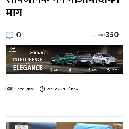
माग
0
350
SHARES
अनलाइनखबर
२०८१ फागुन ४ गते १४:१८