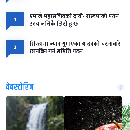
एमाले महासचिवको दाबी- रास्वपाको पतन
३
उदय जत्तिकै छिटो हुन्छ
सिरहामा ज्यान गुमाएका यादवको घटनाबारे
३
छानबिन गर्न समिति गठन
वेबस्टोरिज