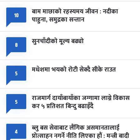
बाम माछाको रहस्यमय जीवन : नदीका
फागुपूर्णिमा
७ महिना बाँकी
८
१०
पाहुना, समुद्रका सन्तान
-
चैत्र ८, २०८३
Mar 22, 2027
सोम
सुनचाँदीको मूल्य बढ्यो
८
मधेशमा भयको रोटी सेक्दै सीके राउत
५
राजमार्ग दायाँबायाँका जग्गामा लाग्ने विकास
५
कर ५ प्रतिशत बिन्दु बढाइँदै
ब्लु बस सेवाबाट लैंगिक असमानतालाई
४
प्रोत्साहन नगर्ने नीति लिएका हौं : मन्त्री बादी