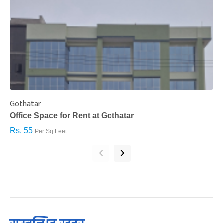
Gothatar
S
Office Space for Rent at Gothatar
H
Rs. 55
R
Per Sq.Feet
‹
›