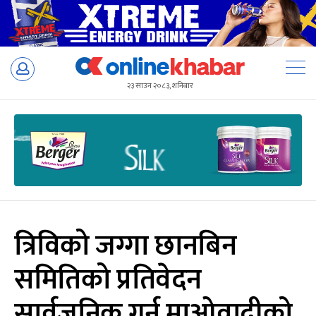
Skip
to
२३ साउन २०८३, शनिबार
content
त्रिविको जग्गा छानबिन
समितिको प्रतिवेदन
सार्वजनिक गर्न माओवादीको