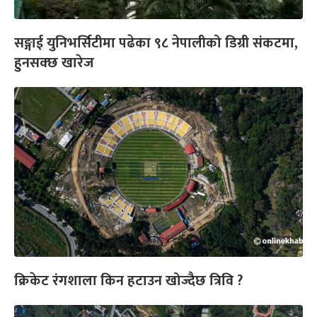
सङ्गाई युनिभर्सिटीमा पढेका ९८ नेपालीको डिग्री संकटमा,
हुनसक्छ खारेज
क्रिकेट रंगशाला किन हटाउन खोज्दैछ त्रिवि ?