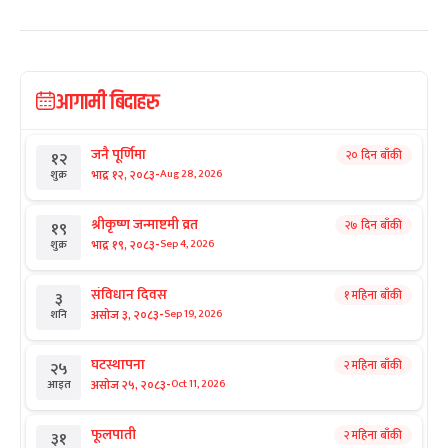
आगामी बिदाहरु
जनै पूर्णिमा
२० दिन बाँकी
१२
-
भाद्र १२, २०८३
Aug 28, 2026
शुक्र
श्रीकृष्ण जन्माष्टमी व्रत
२७ दिन बाँकी
१९
-
भाद्र १९, २०८३
Sep 4, 2026
शुक्र
संविधान दिवस
१ महिना बाँकी
३
-
असोज ३, २०८३
Sep 19, 2026
शनि
घटस्थापना
२ महिना बाँकी
२५
-
असोज २५, २०८३
Oct 11, 2026
आइत
फूलपाती
२ महिना बाँकी
३१