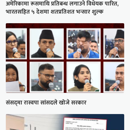
अमेरिकामा रूसमाथि प्रतिबन्ध लगाउने विधेयक पारित,
भारतसहित ५ देशमा शतप्रतिशत भन्सार शुल्क
संसद्‍मा रास्वपा सांसदले खोजे सरकार