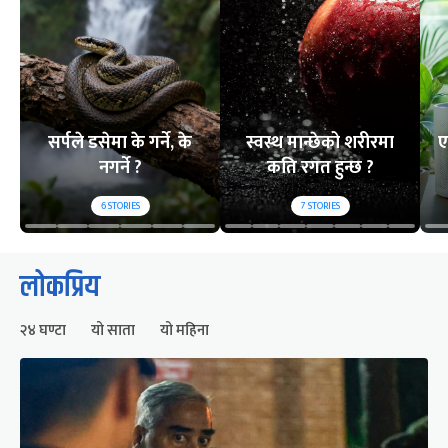
सर्पले डसेमा के गर्ने, के
स्वस्थ मान्छेको शरीरमा
ए
नगर्ने ?
कति रगत हुन्छ ?
6
STORIES
7
STORIES
लोकप्रिय
२४ घण्टा
यो साता
यो महिना