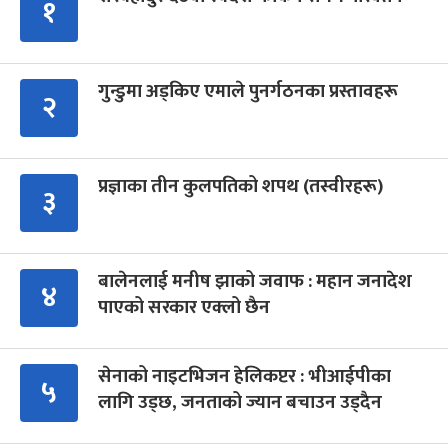
१
गुन्डुमा अड्किए एमाले पुनर्गठनका प्रस्तावहरू
२
प्रज्ञाका तीन कुलपतिको शपथ (तस्वीरहरू)
३
बालेनलाई मनीष झाको जवाफ : महान जनादेश
४
पाएको सरकार एक्लो छैन
सेनाको नाइटभिजन हेलिकप्टर : भीआईपीका
५
लागि उड्छ, जनताको ज्यान बचाउन उड्दैन