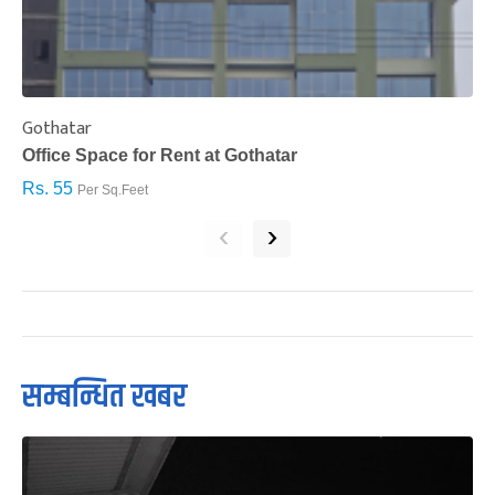
Gothatar
S
Office Space for Rent at Gothatar
H
Rs. 55
R
Per Sq.Feet
‹
›
सम्बन्धित खबर