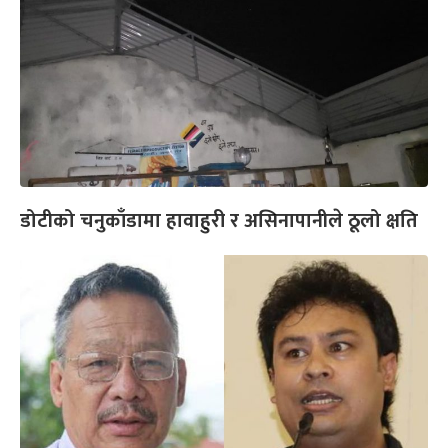
डोटीको चनुकाँडामा हावाहुरी र असिनापानीले ठूलो क्षति