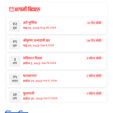
आगामी बिदाहरु
जनै पूर्णिमा
२० दिन बाँकी
१२
-
भाद्र १२, २०८३
Aug 28, 2026
शुक्र
श्रीकृष्ण जन्माष्टमी व्रत
२७ दिन बाँकी
१९
-
भाद्र १९, २०८३
Sep 4, 2026
शुक्र
संविधान दिवस
१ महिना बाँकी
३
-
असोज ३, २०८३
Sep 19, 2026
शनि
घटस्थापना
२ महिना बाँकी
२५
-
असोज २५, २०८३
Oct 11, 2026
आइत
फूलपाती
२ महिना बाँकी
३१
-
असोज ३१ , २०८३
Oct 17, 2026
शनि
कार्तिक सङ्क्रान्ति
२ महिना बाँकी
१