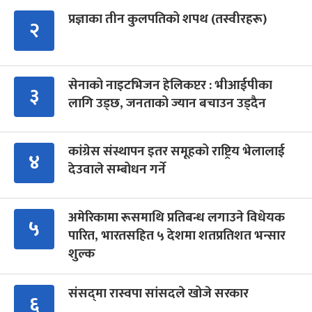
प्रज्ञाका तीन कुलपतिको शपथ (तस्वीरहरू)
२
सेनाको नाइटभिजन हेलिकप्टर : भीआईपीका
३
लागि उड्छ, जनताको ज्यान बचाउन उड्दैन
कांग्रेस संस्थापन इतर समूहको राष्ट्रिय भेलालाई
४
देउवाले सम्बोधन गर्ने
अमेरिकामा रूसमाथि प्रतिबन्ध लगाउने विधेयक
५
पारित, भारतसहित ५ देशमा शतप्रतिशत भन्सार
शुल्क
संसद्‍मा रास्वपा सांसदले खोजे सरकार
६