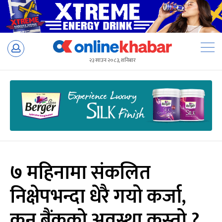
Skip
to
२३ साउन २०८३, शनिबार
content
७ महिनामा संकलित
निक्षेपभन्दा धेरै गयो कर्जा,
कुन बैंकको अवस्था कस्तो ?