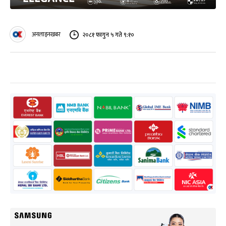
अनलाइनखबर
२०८१ फागुन ५ गते ९:१०