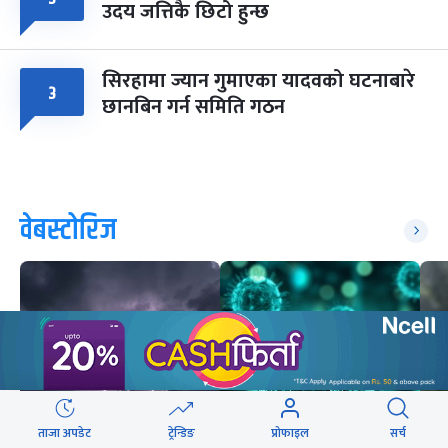
उदय जत्तिकै छिटो हुन्छ
सिरहामा ज्यान गुमाएका यादवको घटनाबारे
३
छानबिन गर्न समिति गठन
वेबस्टोरिज
ताजा अपडेट
ट्रेन्डिङ
प्रोफाइल
सर्च