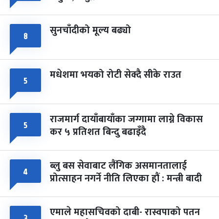
सुनचाँदीको मूल्य बढ्यो
८
मधेशमा भयको रोटी सेक्दै सीके राउत
५
राजमार्ग दायाँबायाँका जग्गामा लाग्ने विकास
५
कर ५ प्रतिशत बिन्दु बढाइँदै
ब्लु बस सेवाबाट लैंगिक असमानतालाई
४
प्रोत्साहन नगर्ने नीति लिएका हौं : मन्त्री बादी
एमाले महासचिवको दाबी- रास्वपाको पतन
३