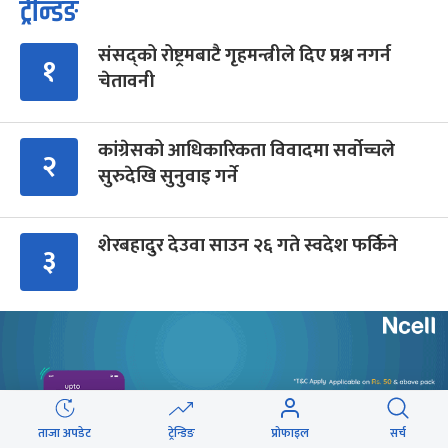
ट्रेन्डिङ
संसद्को रोष्ट्रमबाटै गृहमन्त्रीले दिए प्रश्न नगर्न
१
चेतावनी
कांग्रेसको आधिकारिकता विवादमा सर्वोच्चले
२
सुरुदेखि सुनुवाइ गर्ने
शेरबहादुर देउवा साउन २६ गते स्वदेश फर्किने
३
‘भेलामा गएकै कारण जनप्रतिनिधिलाई कारबाही
४
हुँदैन’
एकवर्षे मुख्यमन्त्री बन्न एमालेको शक्ति संघर्ष
ताजा अपडेट
ट्रेन्डिङ
प्रोफाइल
सर्च