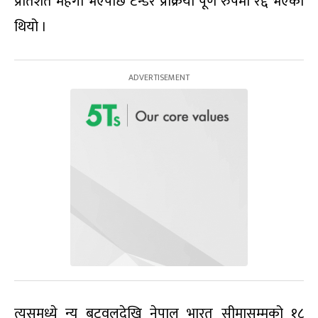
प्रतिशत महँगो भएपछि टेन्डर प्रक्रिया पूर्ण रुपमा रद्द भएको
थियो ।
त्यसमध्ये न्यू बुटवलदेखि नेपाल भारत सीमासम्मको १८