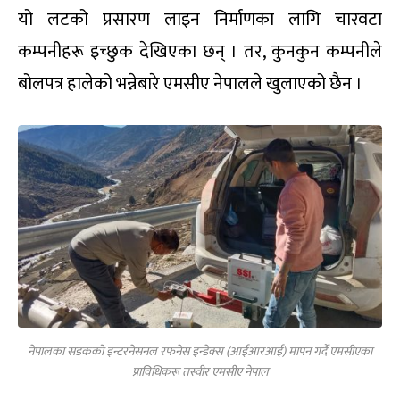
यो लटको प्रसारण लाइन निर्माणका लागि चारवटा
कम्पनीहरू इच्छुक देखिएका छन् । तर, कुनकुन कम्पनीले
बोलपत्र हालेको भन्नेबारे एमसीए नेपालले खुलाएको छैन ।
नेपालका सडकको इन्टरनेसनल रफनेस इन्डेक्स (आईआरआई) मापन गर्दै एमसीएका
प्राविधिकरू तस्वीर एमसीए नेपाल