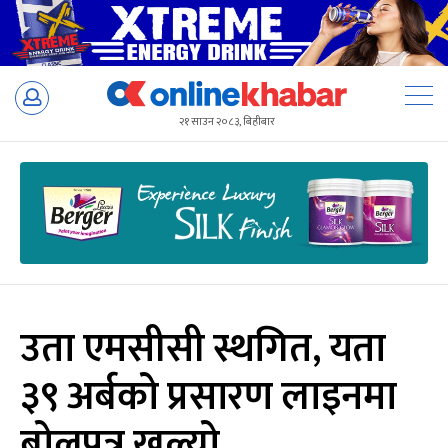
Skip
to
२१ साउन २०८३, बिहीबार
content
उता एमसीसी स्थगित, यता
३९ अर्बको प्रसारण लाइनमा
बोलपत्र खुल्यो