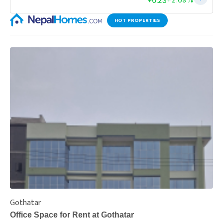
HOT PROPERTIES
Gothatar
S
Office Space for Rent at Gothatar
H