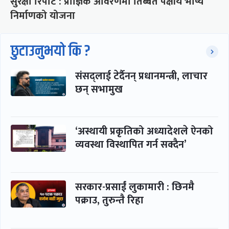
सुरक्षा रिपोर्ट : प्राज्ञिक आवरणमा तिब्बत पक्षीय भाष्य
निर्माणको योजना
छुटाउनुभयो कि ?
संसद्लाई टेर्दैनन् प्रधानमन्त्री, लाचार
छन् सभामुख
‘अस्थायी प्रकृतिको अध्यादेशले ऐनको
व्यवस्था विस्थापित गर्न सक्दैन’
सरकार-प्रसाईं लुकामारी : छिनमै
पक्राउ, तुरुन्तै रिहा