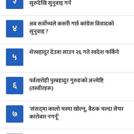
३
सुरुदेखि सुनुवाइ गर्ने
अब सर्वोच्चले कसरी गर्छ कांग्रेस विवादको
४
सुनुवाइ ?
शेरबहादुर देउवा साउन २६ गते स्वदेश फर्किने
५
पर्वतारोही पुरबहादुर गुरुङको अन्त्येष्टि
६
(तस्वीरहरू)
‘संसद्‍मा कालो चस्मा खोल्नू, बैठक चल्दा सेयर
७
कारोबार नगर्नू’