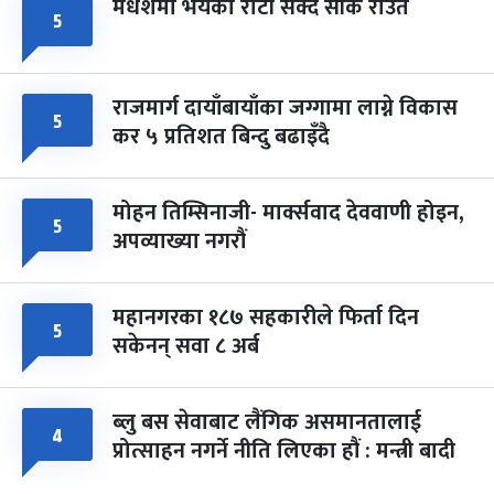
मधेशमा भयको रोटी सेक्दै सीके राउत
५
राजमार्ग दायाँबायाँका जग्गामा लाग्ने विकास
५
कर ५ प्रतिशत बिन्दु बढाइँदै
मोहन तिम्सिनाजी- मार्क्सवाद देववाणी होइन,
५
अपव्याख्या नगरौं
महानगरका १८७ सहकारीले फिर्ता दिन
५
सकेनन् सवा ८ अर्ब
ब्लु बस सेवाबाट लैंगिक असमानतालाई
४
प्रोत्साहन नगर्ने नीति लिएका हौं : मन्त्री बादी