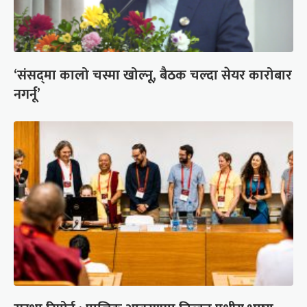
‘संसद्‍मा कालो चस्मा खोल्नू, बैठक चल्दा सेयर कारोबार
नगर्नू’