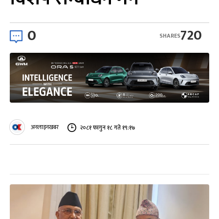
0
720
SHARES
अनलाइनखबर
२०८१ फागुन १८ गते १९:१७