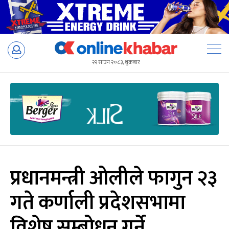
Skip
to
२२ साउन २०८३, शुक्रबार
content
प्रधानमन्त्री ओलीले फागुन २३
गते कर्णाली प्रदेशसभामा
विशेष सम्बोधन गर्ने