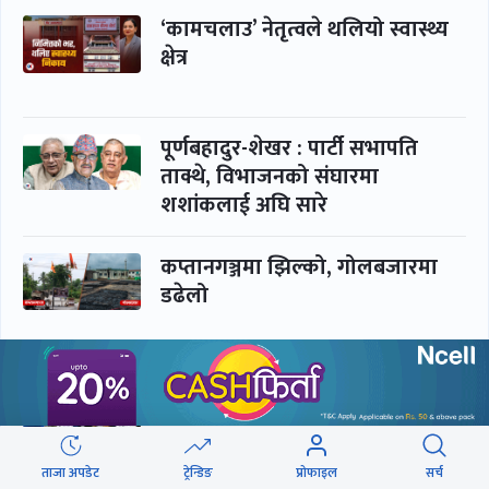
‘कामचलाउ’ नेतृत्वले थलियो स्वास्थ्य
क्षेत्र
पूर्णबहादुर-शेखर : पार्टी सभापति
ताक्थे, विभाजनको संघारमा
शशांकलाई अघि सारे
कप्तानगञ्जमा झिल्को, गोलबजारमा
डढेलो
आकस्मिक कक्ष चिकित्सकमाथि
हातपातको ‘हटस्पट’
ताजा अपडेट
ट्रेन्डिङ
प्रोफाइल
सर्च