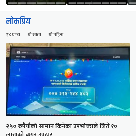
लोकप्रिय
२४ घण्टा
यो साता
यो महिना
२५० रुपैयाँको सामान किनेका उपभोक्ताले जिते १०
लाखको बम्पर उपहार