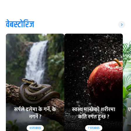
वेबस्टोरिज
सर्पले डसेमा के गर्ने, के
स्वस्थ मान्छेको शरीरमा
ए
नगर्ने ?
कति रगत हुन्छ ?
6
STORIES
7
STORIES