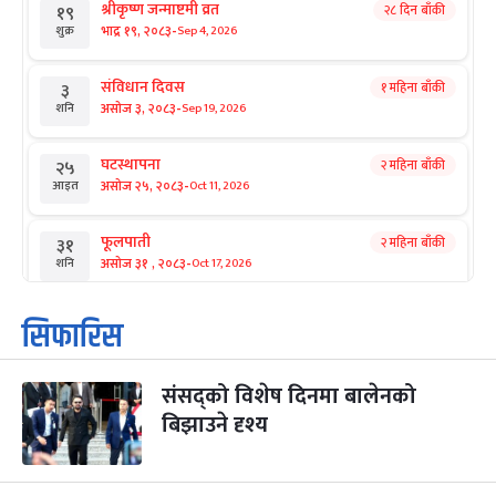
श्रीकृष्ण जन्माष्टमी व्रत
२८ दिन बाँकी
१९
-
भाद्र १९, २०८३
Sep 4, 2026
शुक्र
संविधान दिवस
१ महिना बाँकी
३
-
असोज ३, २०८३
Sep 19, 2026
शनि
घटस्थापना
२ महिना बाँकी
२५
-
असोज २५, २०८३
Oct 11, 2026
आइत
फूलपाती
२ महिना बाँकी
३१
-
असोज ३१ , २०८३
Oct 17, 2026
शनि
कार्तिक सङ्क्रान्ति
२ महिना बाँकी
१
सिफारिस
-
कार्तिक १, २०८३
Oct 18, 2026
आइत
संसद्को विशेष दिनमा बालेनको
महानवमी
२ महिना बाँकी
३
-
बिझाउने दृश्य
कार्तिक ३, २०८३
Oct 20, 2026
मंगल
विजयादशमी
२ महिना बाँकी
४
Oct 21, 2026