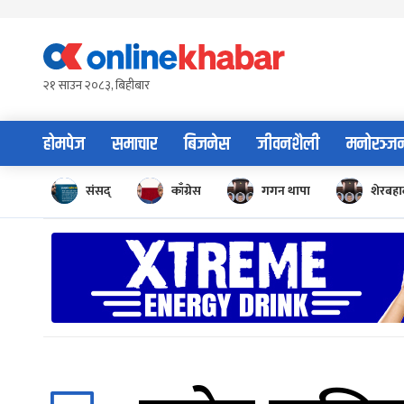
Skip
to
content
२१ साउन २०८३, बिहीबार
होमपेज
समाचार
बिजनेस
जीवनशैली
मनोरञ्ज
संसद्
काँग्रेस
गगन थापा
शेरबहाद