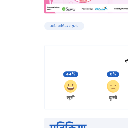
उद्योग वाणिज्य महासंघ
य
44%
0%
खुसी
दुःखी