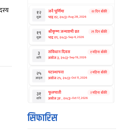
दस्य
जनै पूर्णिमा
२२ दिन बाँकी
१२
-
भाद्र १२, २०८३
Aug 28, 2026
शुक्र
श्रीकृष्ण जन्माष्टमी व्रत
२९ दिन बाँकी
१९
-
भाद्र १९, २०८३
Sep 4, 2026
शुक्र
संविधान दिवस
१ महिना बाँकी
३
-
असोज ३, २०८३
Sep 19, 2026
शनि
घटस्थापना
२ महिना बाँकी
२५
-
असोज २५, २०८३
Oct 11, 2026
आइत
फूलपाती
२ महिना बाँकी
३१
-
असोज ३१ , २०८३
Oct 17, 2026
शनि
कार्तिक सङ्क्रान्ति
२ महिना बाँकी
१
सिफारिस
-
कार्तिक १, २०८३
Oct 18, 2026
आइत