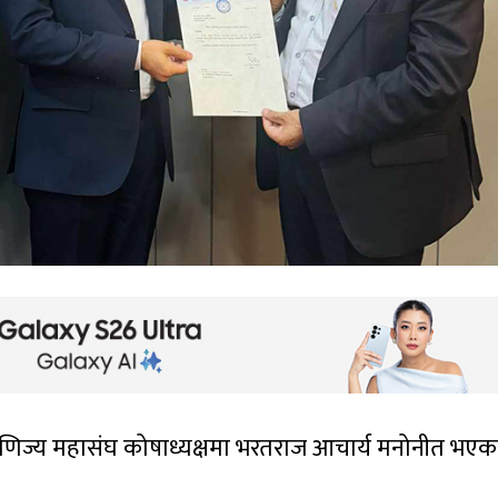
वाणिज्य महासंघ कोषाध्यक्षमा भरतराज आचार्य मनोनीत भएक