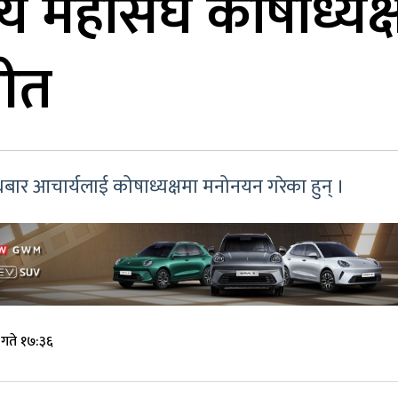
ज्य महासंघ कोषाध्य
नीत
ुधबार आचार्यलाई कोषाध्यक्षमा मनोनयन गरेका हुन् ।
गते १७:३६