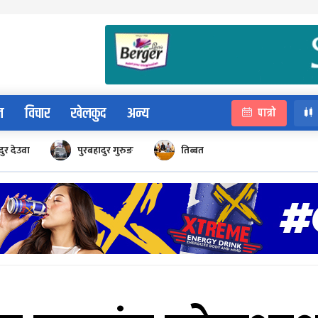
न
विचार
खेलकुद
अन्य
पात्रो
ुर देउवा
पुरबहादुर गुरुङ
तिब्बत