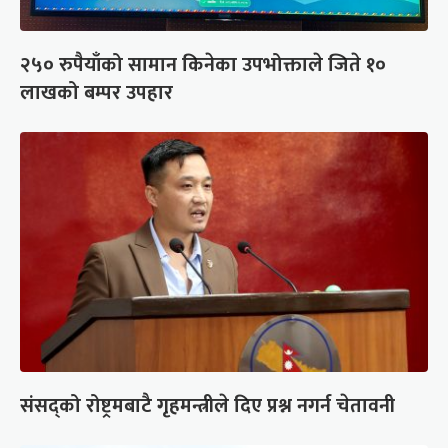
२५० रुपैयाँको सामान किनेका उपभोक्ताले जिते १०
लाखको बम्पर उपहार
संसद्को रोष्ट्रमबाटै गृहमन्त्रीले दिए प्रश्न नगर्न चेतावनी