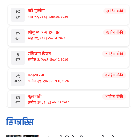
जनै पूर्णिमा
२१ दिन बाँकी
१२
-
भाद्र १२, २०८३
Aug 28, 2026
शुक्र
श्रीकृष्ण जन्माष्टमी व्रत
२८ दिन बाँकी
१९
-
भाद्र १९, २०८३
Sep 4, 2026
शुक्र
संविधान दिवस
१ महिना बाँकी
३
-
असोज ३, २०८३
Sep 19, 2026
शनि
घटस्थापना
२ महिना बाँकी
२५
-
असोज २५, २०८३
Oct 11, 2026
आइत
फूलपाती
२ महिना बाँकी
३१
-
असोज ३१ , २०८३
Oct 17, 2026
शनि
कार्तिक सङ्क्रान्ति
२ महिना बाँकी
१
सिफारिस
-
कार्तिक १, २०८३
Oct 18, 2026
आइत