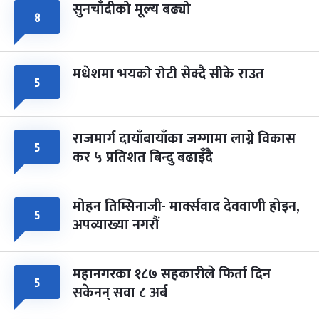
सुनचाँदीको मूल्य बढ्यो
८
मधेशमा भयको रोटी सेक्दै सीके राउत
५
राजमार्ग दायाँबायाँका जग्गामा लाग्ने विकास
५
कर ५ प्रतिशत बिन्दु बढाइँदै
मोहन तिम्सिनाजी- मार्क्सवाद देववाणी होइन,
५
अपव्याख्या नगरौं
महानगरका १८७ सहकारीले फिर्ता दिन
५
सकेनन् सवा ८ अर्ब