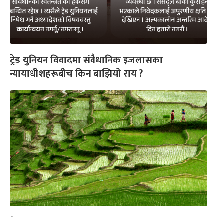
ट्रेड युनियन विवादमा संवैधानिक इजलासका
न्यायाधीशहरूबीच किन बाझियो राय ?