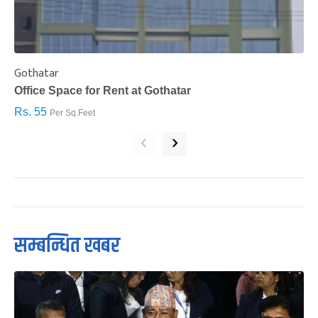
Gothatar
S
Office Space for Rent at Gothatar
H
Rs. 55
R
Per Sq.Feet
‹
›
सम्बन्धित खबर