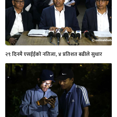
२९ दिनमै एसईईको नतिजा, ४ प्रतिशत बढीले सुधार