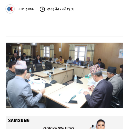
अनलाइनखबर
२०८१ चैत २ गते १९:३६