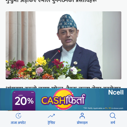
गुन्डुमा अड्किए एमाले पुनर्गठनका प्रस्तावहरू
‘संसद्‍मा कालो चस्मा खोल्नू, बैठक चल्दा सेयर कारोबार
नगर्नू’
ताजा अपडेट
ट्रेन्डिङ
प्रोफाइल
सर्च