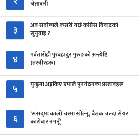
२
चेतावनी
अब सर्वोच्चले कसरी गर्छ कांग्रेस विवादको
३
सुनुवाइ ?
पर्वतारोही पुरबहादुर गुरुङको अन्त्येष्टि
४
(तस्वीरहरू)
गुन्डुमा अड्किए एमाले पुनर्गठनका प्रस्तावहरू
५
‘संसद्‍मा कालो चस्मा खोल्नू, बैठक चल्दा सेयर
६
कारोबार नगर्नू’