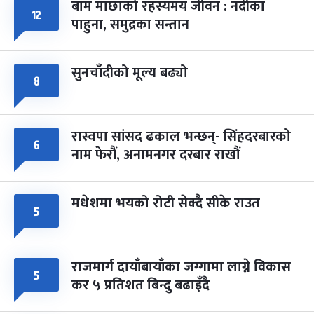
बाम माछाको रहस्यमय जीवन : नदीका
फागुपूर्णिमा
७ महिना बाँकी
८
१२
पाहुना, समुद्रका सन्तान
-
चैत्र ८, २०८३
Mar 22, 2027
सोम
सुनचाँदीको मूल्य बढ्यो
८
रास्वपा सांसद ढकाल भन्छन्- सिंहदरबारको
६
नाम फेरौं, अनामनगर दरबार राखौं
मधेशमा भयको रोटी सेक्दै सीके राउत
५
राजमार्ग दायाँबायाँका जग्गामा लाग्ने विकास
५
कर ५ प्रतिशत बिन्दु बढाइँदै