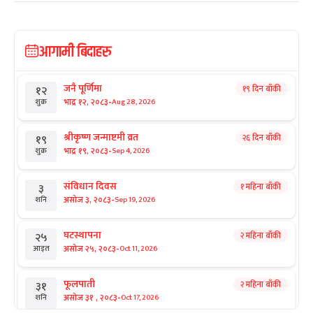
आगामी बिदाहरु
जनै पूर्णिमा
१९ दिन बाँकी
१२
-
भाद्र १२, २०८३
Aug 28, 2026
शुक्र
श्रीकृष्ण जन्माष्टमी व्रत
२६ दिन बाँकी
१९
-
भाद्र १९, २०८३
Sep 4, 2026
शुक्र
संविधान दिवस
१ महिना बाँकी
३
-
असोज ३, २०८३
Sep 19, 2026
शनि
घटस्थापना
२ महिना बाँकी
२५
-
असोज २५, २०८३
Oct 11, 2026
आइत
फूलपाती
२ महिना बाँकी
३१
-
असोज ३१ , २०८३
Oct 17, 2026
शनि