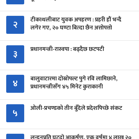
टीकाथलीबाट युवक अपहरण : प्रहरी हौं भन्दै
२
लगेर गए, २० घण्टा बित्दा छैन अत्तोपत्तो
प्रधानमन्त्री-रास्वपा : बढ्दैछ छटपटी
३
बालुवाटारमा दोस्रोपल्ट पुगे रवि लामिछाने,
४
प्रधानमन्त्रीसँग ४५ मिनेट कुराकानी
ओली-प्रचण्डको तीन बुँदेले प्रदेशपिच्छे संकट
५
लन्डनप्रति घट्दो आकर्षण, एक वर्षमा ४ लाख २०