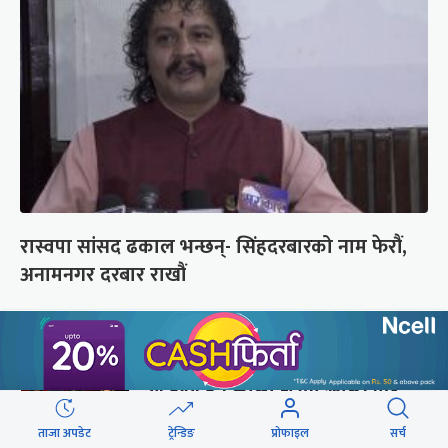
रास्वपा सांसद ढकाल भन्छन्- सिंहदरबारको नाम फेरौं,
अनामनगर दरबार राखौं
छुटाउनुभयो कि ?
यी दृश्य हेर्न कालो चस्मा खोल्नै पर्छ
ताजा अपडेट
ट्रेन्डिङ
प्रोफाइल
सर्च