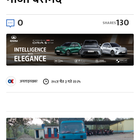
0
130
SHARES
अनलाइनखबर
२०८१ चैत ३ गते २२:२५