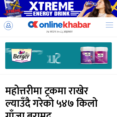
Skip
to
२४ साउन २०८३, आइतबार
content
महोत्तरीमा ट्रकमा राखेर
ल्याउँदै गरेको ५४७ किलो
गाँजा बरामद