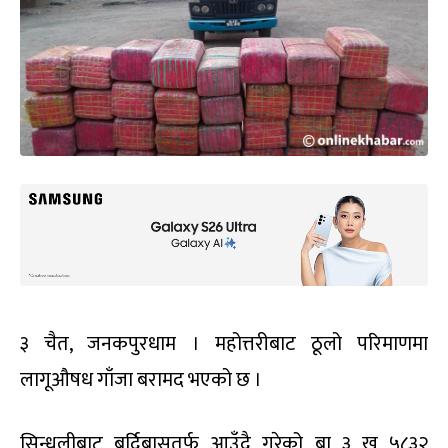
३ चैत, जनकपुरधाम । महोत्तरीबाट ठूलो परिमाणमा
लागूऔषध गाँजा बरामद भएको छ ।
सिन्धुलीबाट बर्दिबासतर्फ आउँदै गरेको बा ३ ख ५८३२