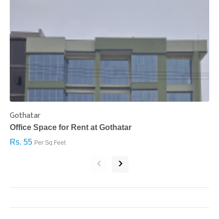
Gothatar
S
Office Space for Rent at Gothatar
H
Rs. 55
R
Per Sq.Feet
‹
›