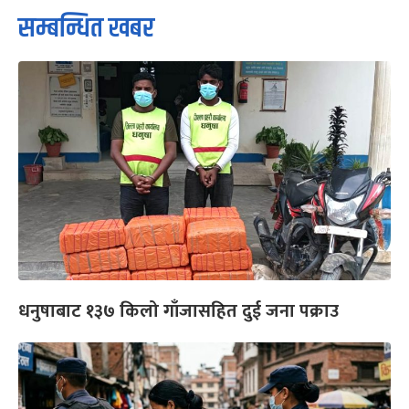
सम्बन्धित खबर
धनुषाबाट १३७ किलो गाँजासहित दुई जना पक्राउ