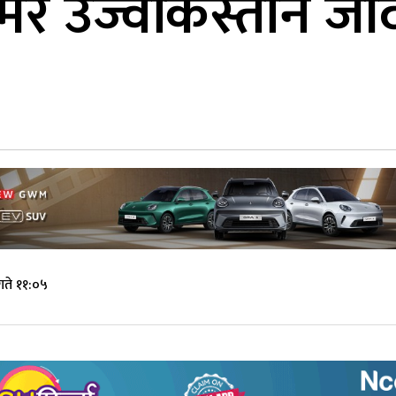
े उज्वेकिस्तान जाँद
गते ११:०५