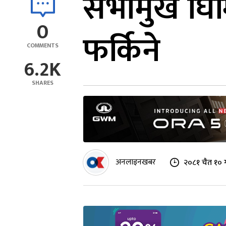
सभामुख घिमिर
0
फर्किने
COMMENTS
6.2K
SHARES
अनलाइनखबर
२०८१ चैत १० 