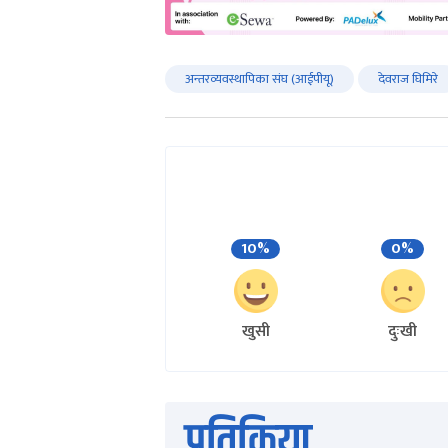
अन्तरव्यवस्थापिका संघ (आईपीयू)
देवराज घिमिरे
10%
0%
खुसी
दुःखी
प्रतिक्रिया