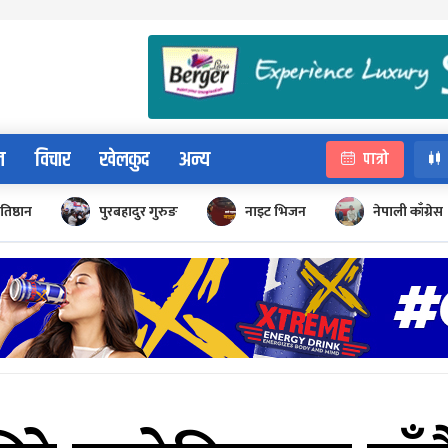
न
विचार
खेलकुद
अन्य
पात्रो
रतिष्ठान
पुरबहादुर गुरुङ
नाइट भिजन
नेपाली काँग्रेस