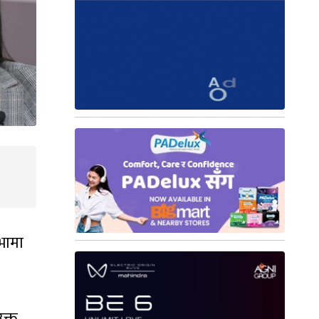
भामा
क्त