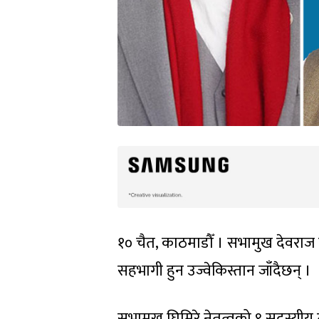
१० चैत, काठमाडौँ । सभामुख देवराज
सहभागी हुन उज्वेकिस्तान जाँदैछन् ।
सभामुख घिमिरे नेतृत्वको ९ सदस्यीय ट