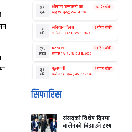
श्रीकृष्ण जन्माष्टमी व्रत
२८ दिन बाँकी
१९
-
भाद्र १९, २०८३
Sep 4, 2026
ी
शुक्र
ौतम
संविधान दिवस
१ महिना बाँकी
३
-
असोज ३, २०८३
Sep 19, 2026
शनि
घटस्थापना
२ महिना बाँकी
२५
-
असोज २५, २०८३
Oct 11, 2026
आइत
य
मा
फूलपाती
२ महिना बाँकी
३१
-
असोज ३१ , २०८३
Oct 17, 2026
शनि
कार्तिक सङ्क्रान्ति
२ महिना बाँकी
१
सिफारिस
-
कार्तिक १, २०८३
Oct 18, 2026
आइत
महानवमी
२ महिना बाँकी
३
-
कार्तिक ३, २०८३
Oct 20, 2026
मंगल
संसद्को विशेष दिनमा
बालेनको बिझाउने दृश्य
विजयादशमी
२ महिना बाँकी
४