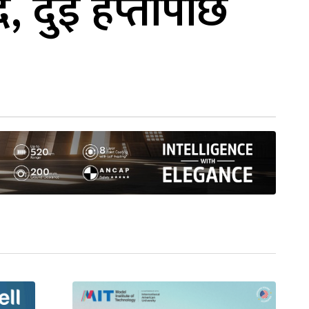
ै, दुई हप्तापछि