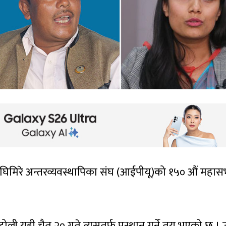
 घिमिरे अन्तरव्यवस्थापिका संघ (आईपीयू)को १५० औं महास
ोली यही चैत २० गते त्यसतर्फ प्रस्थान गर्ने तय भएको छ । उ