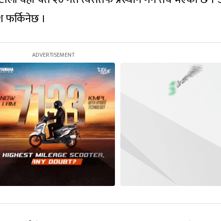
श फर्किनेछ ।