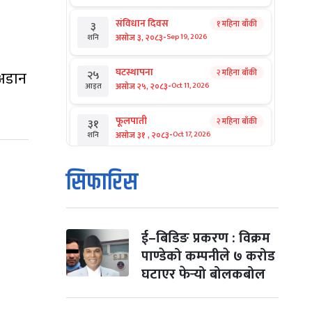
संविधान दिवस
१ महिना बाँकी
३
-
असोज ३, २०८३
Sep 19, 2026
शनि
घटस्थापना
२ महिना बाँकी
२५
 अडान
-
असोज २५, २०८३
Oct 11, 2026
आइत
फूलपाती
२ महिना बाँकी
३१
-
असोज ३१ , २०८३
Oct 17, 2026
शनि
कार्तिक सङ्क्रान्ति
२ महिना बाँकी
१
सिफारिस
-
कार्तिक १, २०८३
Oct 18, 2026
आइत
महानवमी
२ महिना बाँकी
३
-
कार्तिक ३, २०८३
Oct 20, 2026
मंगल
ई–बिडिङ प्रकरण : विक्रम
पाण्डेको कम्पनीले ७ करोड
विजयादशमी
२ महिना बाँकी
४
घटाएर फेर्‍यो बोलकबोल
-
कार्तिक ४, २०८३
Oct 21, 2026
बुध