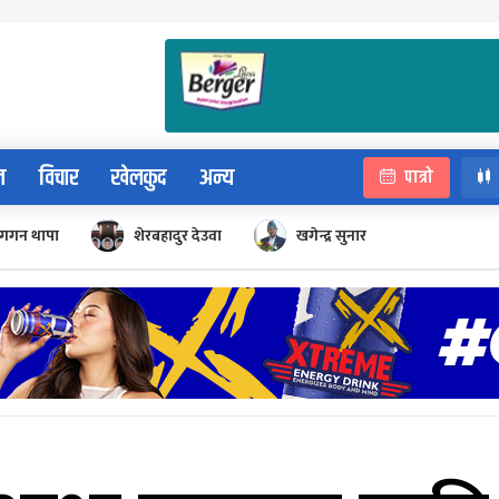
न
विचार
खेलकुद
अन्य
पात्रो
गगन थापा
शेरबहादुर देउवा
खगेन्द्र सुनार