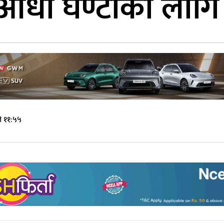
 आधा घण्टाका लागि
े ११:५५