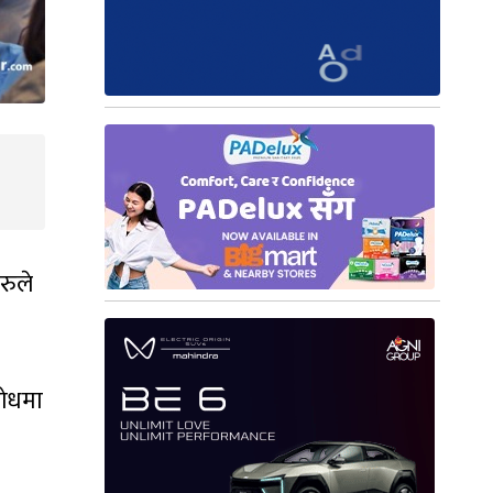
रुले
रोधमा