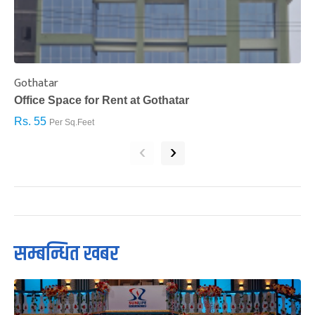
Gothatar
S
Office Space for Rent at Gothatar
H
Rs. 55
R
Per Sq.Feet
‹
›
सम्बन्धित खबर