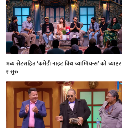
भव्य सेटसहित ‘कमेडी नाइट विथ च्याम्पियन्स’ को च्याप्टर
२ सुरु