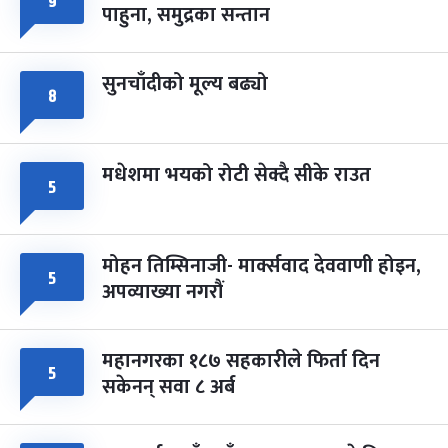
९
पाहुना, समुद्रका सन्तान
-
चैत्र ८, २०८३
Mar 22, 2027
सोम
सुनचाँदीको मूल्य बढ्यो
८
मधेशमा भयको रोटी सेक्दै सीके राउत
५
मोहन तिम्सिनाजी- मार्क्सवाद देववाणी होइन,
५
अपव्याख्या नगरौं
महानगरका १८७ सहकारीले फिर्ता दिन
५
सकेनन् सवा ८ अर्ब