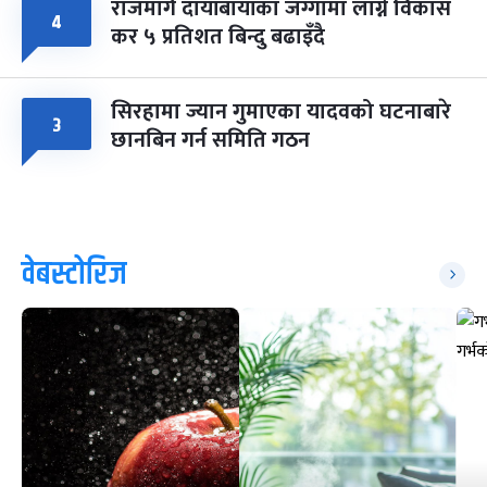
राजमार्ग दायाँबायाँका जग्गामा लाग्ने विकास
४
कर ५ प्रतिशत बिन्दु बढाइँदै
सिरहामा ज्यान गुमाएका यादवको घटनाबारे
३
छानबिन गर्न समिति गठन
वेबस्टोरिज