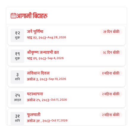
आगामी बिदाहरु
जनै पूर्णिमा
२१ दिन बाँकी
१२
-
भाद्र १२, २०८३
Aug 28, 2026
शुक्र
श्रीकृष्ण जन्माष्टमी व्रत
२८ दिन बाँकी
१९
-
भाद्र १९, २०८३
Sep 4, 2026
शुक्र
संविधान दिवस
१ महिना बाँकी
३
-
असोज ३, २०८३
Sep 19, 2026
शनि
घटस्थापना
२ महिना बाँकी
२५
-
असोज २५, २०८३
Oct 11, 2026
आइत
फूलपाती
२ महिना बाँकी
३१
-
असोज ३१ , २०८३
Oct 17, 2026
शनि