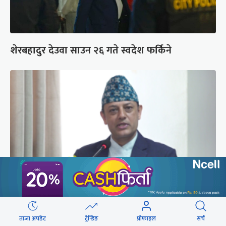
शेरबहादुर देउवा साउन २६ गते स्वदेश फर्किने
‘संसद्‍मा कालो चस्मा खोल्नू, बैठक चल्दा सेयर कारोबार
ताजा अपडेट
ट्रेन्डिङ
प्रोफाइल
सर्च
नगर्नू’