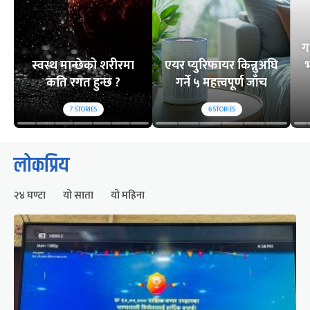
ग
स्वस्थ मान्छेको शरीरमा
एयर प्युरिफायर किन्नुअघि
भ
कति रगत हुन्छ ?
गर्ने ५ महत्त्वपूर्ण जाँच
7
STORIES
6
STORIES
लोकप्रिय
२४ घण्टा
यो साता
यो महिना