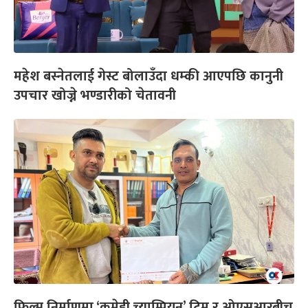
महेश बस्नेतलाई गेस्ट बोलाउँदा धम्की आएपछि कानुनी
उपचार खोज्ने भण्डारीको चेतावनी
फिल्म निर्माणमा ‘कमेडी च्याम्पियन’ टिम र ओएसआरबीच