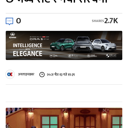
0
2.7K
SHARES
अनलाइनखबर
२०८१ चैत १३ गते १२:३९