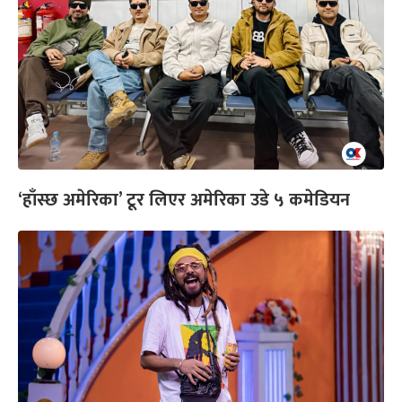
‘हाँस्छ अमेरिका’ टूर लिएर अमेरिका उडे ५ कमेडियन