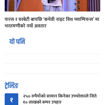
पारस र घरबेटी बापछि ‘कमेडी नाइट विथ च्याम्पियन्स’ मा
भरतमणीको नयाँ अवतार
यो पनि
ट्रेन्डिङ
२५० रुपैयाँको सामान किनेका उपभोक्ताले जिते
१
१० लाखको बम्पर उपहार