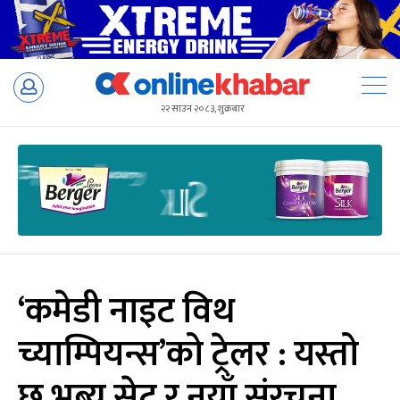
Skip
to
२२ साउन २०८३, शुक्रबार
content
‘कमेडी नाइट विथ
च्याम्पियन्स’को ट्रेलर : यस्तो
छ भब्य सेट र नयाँ संरचना