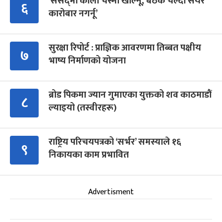
‘संसद्‍मा कालो चस्मा खोल्नू, बैठक चल्दा सेयर
६
कारोबार नगर्नू’
सुरक्षा रिपोर्ट : प्राज्ञिक आवरणमा तिब्बत पक्षीय
७
भाष्य निर्माणको योजना
ब्रोड पिकमा ज्यान गुमाएका युक्तको शव काठमाडौं
८
ल्याइयो (तस्वीरहरू)
राष्ट्रिय परिचयपत्रको ‘सर्भर’ समस्याले १६
९
निकायका काम प्रभावित
Advertisment