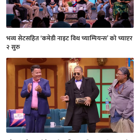
भव्य सेटसहित ‘कमेडी नाइट विथ च्याम्पियन्स’ को च्याप्टर
२ सुरु