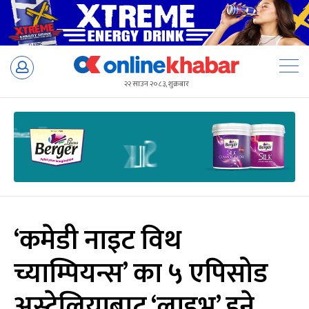
Skip
to
२२ साउन २०८३, शुक्रबार
content
‘कमेडी नाइट विथ
च्याम्पियन्स’ का ५ एपिसोड
अस्ट्रेलियाबाट ‘लाइभ’ हुने