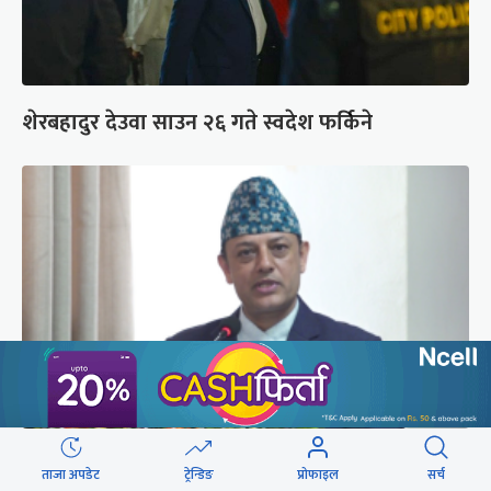
शेरबहादुर देउवा साउन २६ गते स्वदेश फर्किने
‘संसद्‍मा कालो चस्मा खोल्नू, बैठक चल्दा सेयर कारोबार
ताजा अपडेट
ट्रेन्डिङ
प्रोफाइल
सर्च