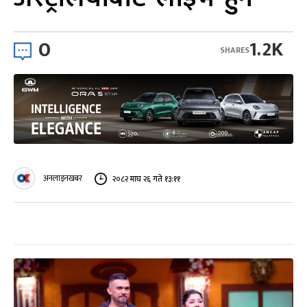
0
1.2K
SHARES
अनलाइनखबर
२०८२ माघ २६ गते १३:११