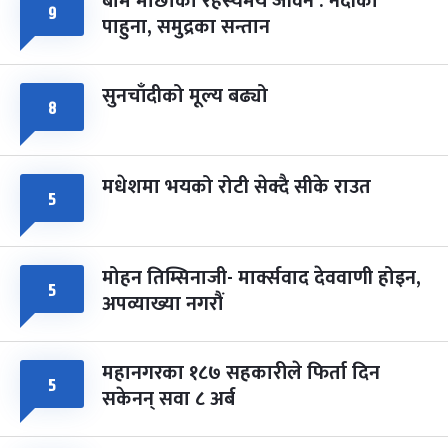
बाम माछाको रहस्यमय जीवन : नदीका
फागुपूर्णिमा
७ महिना बाँकी
८
९
पाहुना, समुद्रका सन्तान
-
चैत्र ८, २०८३
Mar 22, 2027
सोम
सुनचाँदीको मूल्य बढ्यो
८
मधेशमा भयको रोटी सेक्दै सीके राउत
५
मोहन तिम्सिनाजी- मार्क्सवाद देववाणी होइन,
५
अपव्याख्या नगरौं
महानगरका १८७ सहकारीले फिर्ता दिन
५
सकेनन् सवा ८ अर्ब