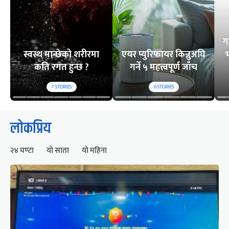
ग
स्वस्थ मान्छेको शरीरमा
एयर प्युरिफायर किन्नुअघि
भ
कति रगत हुन्छ ?
गर्ने ५ महत्त्वपूर्ण जाँच
7
STORIES
6
STORIES
लोकप्रिय
२४ घण्टा
यो साता
यो महिना