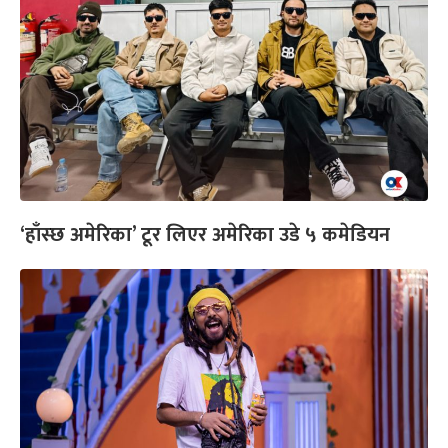
‘हाँस्छ अमेरिका’ टूर लिएर अमेरिका उडे ५ कमेडियन