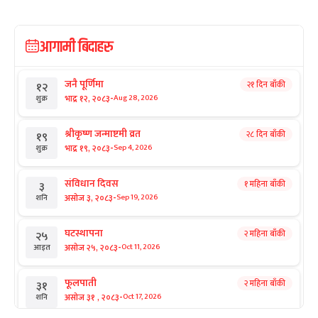
आगामी बिदाहरु
जनै पूर्णिमा
२१ दिन बाँकी
१२
-
भाद्र १२, २०८३
Aug 28, 2026
शुक्र
श्रीकृष्ण जन्माष्टमी व्रत
२८ दिन बाँकी
१९
-
भाद्र १९, २०८३
Sep 4, 2026
शुक्र
संविधान दिवस
१ महिना बाँकी
३
-
असोज ३, २०८३
Sep 19, 2026
शनि
घटस्थापना
२ महिना बाँकी
२५
-
असोज २५, २०८३
Oct 11, 2026
आइत
फूलपाती
२ महिना बाँकी
३१
-
असोज ३१ , २०८३
Oct 17, 2026
शनि