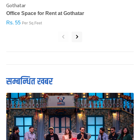
Gothatar
S
Office Space for Rent at Gothatar
H
Rs. 55
R
Per Sq.Feet
‹
›
सम्बन्धित खबर