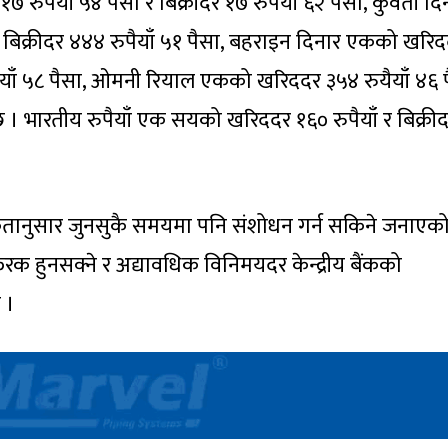
७ रुपैयाँ ५४ पैसा र बिक्रीदर १७ रुपैयाँ ६२ पैसा, कुवेती दि
 बिक्रीदर ४४४ रुपैयाँ ५१ पैसा, बहराइन दिनार एकको खरि
रुपैयाँ ५८ पैसा, ओमनी रियाल एकको खरिददर ३५४ रुयैयाँ ४६ 
 छ । भारतीय रुपैयाँ एक सयको खरिददर १६० रुपैयाँ र बिक्री
्यकतानुसार जुनसुकै समयमा पनि संशोधन गर्न सकिने जनाएक
फरक हुनसक्ने र अद्यावधिक विनिमयदर केन्द्रीय बैंकको
 ।