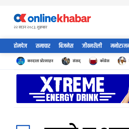
Skip
to
content
२२ साउन २०८३, शुक्रबार
होमपेज
समाचार
बिजनेस
जीवनशैली
मनोरञ्ज
करदाता प्रोत्साहन
संसद्
काँग्रेस