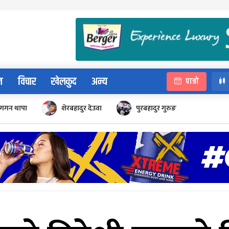
न
विचार
खेलकुद
अन्य
पात्रो
गगन थापा
शेरबहादुर देउवा
पुरबहादुर गुरुङ