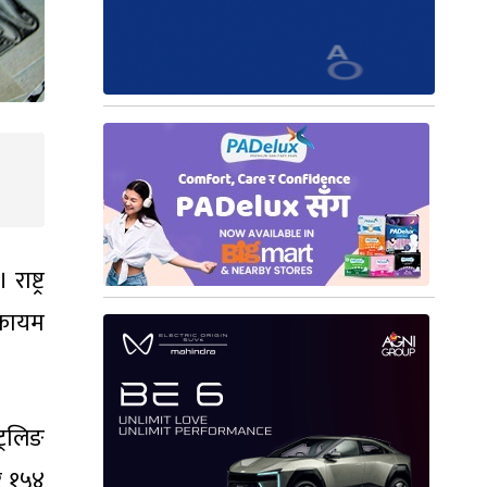
ाष्ट्र
 कायम
ट्रलिङ
र १५४