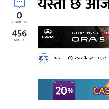
यस्तो छ आज
0
COMMENTS
456
SHARES
रासस
२०८१ चैत २० गते ६:१८