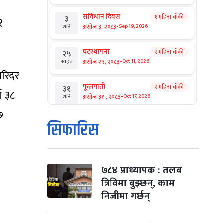
संविधान दिवस
१ महिना बाँकी
३
१
-
असोज ३, २०८३
Sep 19, 2026
शनि
घटस्थापना
२ महिना बाँकी
२५
-
असोज २५, २०८३
Oct 11, 2026
आइत
खरिदर
फूलपाती
२ महिना बाँकी
३१
ँ ३८
-
असोज ३१ , २०८३
Oct 17, 2026
शनि
७
कार्तिक सङ्क्रान्ति
२ महिना बाँकी
१
सिफारिस
-
कार्तिक १, २०८३
Oct 18, 2026
आइत
महानवमी
२ महिना बाँकी
३
-
कार्तिक ३, २०८३
Oct 20, 2026
मंगल
७८४ प्राध्यापक : तलब
त्रिविमा बुझ्छन्, काम
विजयादशमी
२ महिना बाँकी
४
निजीमा गर्छन्
-
कार्तिक ४, २०८३
Oct 21, 2026
बुध