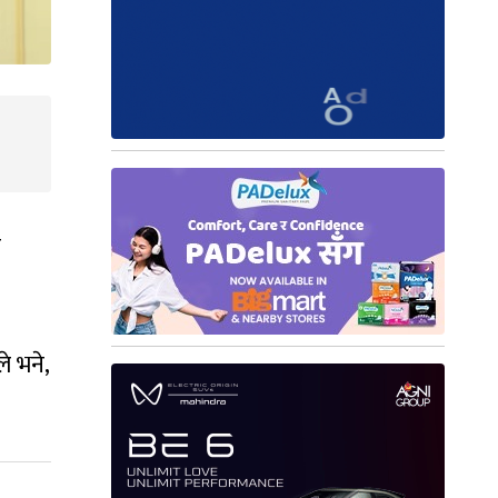
प
ले भने,