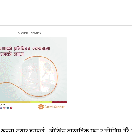
िक रूपमा तयार हुनुपर्छ। जोखिम वास्तविक छन् र जोखिम धेरै 