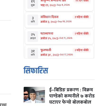
श्रीकृष्ण जन्माष्टमी व्रत
२९ दिन बाँकी
१९
-
भाद्र १९, २०८३
Sep 4, 2026
शुक्र
संविधान दिवस
१ महिना बाँकी
३
-
असोज ३, २०८३
Sep 19, 2026
शनि
घटस्थापना
२ महिना बाँकी
२५
-
असोज २५, २०८३
Oct 11, 2026
आइत
फूलपाती
२ महिना बाँकी
३१
-
असोज ३१ , २०८३
Oct 17, 2026
शनि
कार्तिक सङ्क्रान्ति
२ महिना बाँकी
१
सिफारिस
-
कार्तिक १, २०८३
Oct 18, 2026
आइत
महानवमी
२ महिना बाँकी
३
-
कार्तिक ३, २०८३
Oct 20, 2026
मंगल
ई–बिडिङ प्रकरण : विक्रम
पाण्डेको कम्पनीले ७ करोड
विजयादशमी
२ महिना बाँकी
४
घटाएर फेर्‍यो बोलकबोल
उच्च
-
कार्तिक ४, २०८३
Oct 21, 2026
बुध