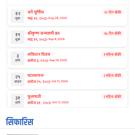
जनै पूर्णिमा
२० दिन बाँकी
१२
-
भाद्र १२, २०८३
Aug 28, 2026
शुक्र
श्रीकृष्ण जन्माष्टमी व्रत
२७ दिन बाँकी
१९
-
भाद्र १९, २०८३
Sep 4, 2026
शुक्र
संविधान दिवस
१ महिना बाँकी
३
-
असोज ३, २०८३
Sep 19, 2026
शनि
घटस्थापना
२ महिना बाँकी
२५
-
असोज २५, २०८३
Oct 11, 2026
आइत
फूलपाती
२ महिना बाँकी
३१
-
असोज ३१ , २०८३
Oct 17, 2026
शनि
कार्तिक सङ्क्रान्ति
२ महिना बाँकी
१
सिफारिस
-
कार्तिक १, २०८३
Oct 18, 2026
आइत