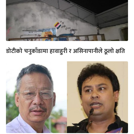
डोटीको चनुकाँडामा हावाहुरी र असिनापानीले ठूलो क्षति