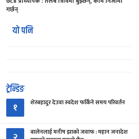
७८४ प्राध्यापक : तलब त्रिविमा बुझ्छन्, काम निजीमा
गर्छन्
यो पनि
ट्रेन्डिङ
शेरबहादुर देउवा स्वदेश फर्किने समय परिवर्तन
१
बालेनलाई मनीष झाको जवाफ : महान जनादेश
२