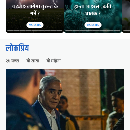
चट्याङ लागेमा तुरुन्त के
हान्ता भाइरस : कति
गर्ने ?
घातक ?
9
STORIES
8
STORIES
लोकप्रिय
२४ घण्टा
यो साता
यो महिना