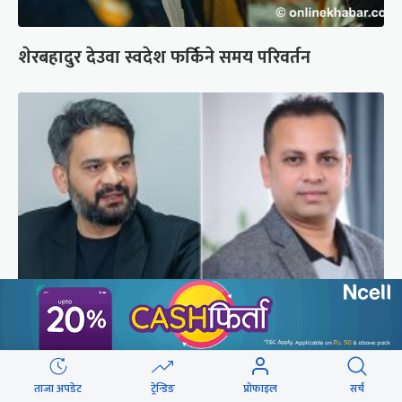
शेरबहादुर देउवा स्वदेश फर्किने समय परिवर्तन
बालेनलाई मनीष झाको जवाफ : महान जनादेश पाएको
सरकार एक्लो छैन
ताजा अपडेट
ट्रेन्डिङ
प्रोफाइल
सर्च