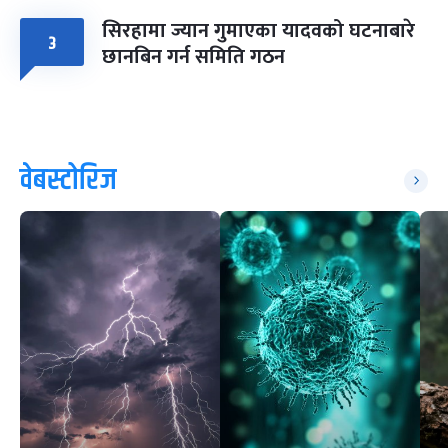
सिरहामा ज्यान गुमाएका यादवको घटनाबारे
३
छानबिन गर्न समिति गठन
वेबस्टोरिज