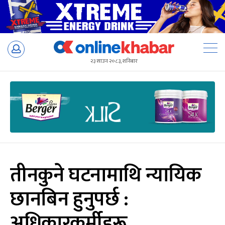
Skip
to
२३ साउन २०८३, शनिबार
content
तीनकुने घटनामाथि न्यायिक
छानबिन हुनुपर्छ :
अधिकारकर्मीहरू