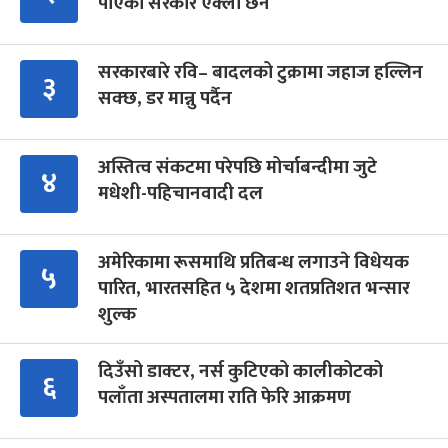
पाएको सरकार एक्लो छैन
सरकारबारे रवि– बादलको टुक्रामा जहाज हल्लिन
३
सक्छ, डर मान्नु पर्दैन
अस्तित्व संकटमा परेपछि मोर्चाबन्दीमा जुटे
४
मधेशी-पहिचानवादी दल
अमेरिकामा रूसमाथि प्रतिबन्ध लगाउने विधेयक
५
पारित, भारतसहित ५ देशमा शतप्रतिशत भन्सार
शुल्क
दिउँसो डाक्टर, नर्स कुटिएको कालीकोटको
६
पलाँता अस्पतालमा राति फेरि आक्रमण