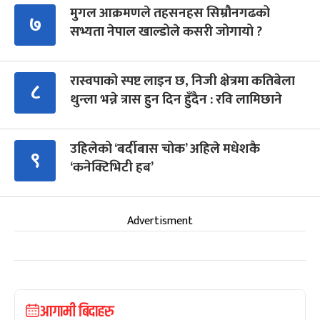
मुगल आक्रमणले तहसनहस सिम्रौनगढको
७
सभ्यता नेपाल खाल्डोले कसरी जोगायो ?
रास्वपाको स्पष्ट लाइन छ, निजी क्षेत्रमा कतिबेला
८
थुन्ला भन्ने त्रास हुन दिन हुँदैन : रवि लामिछाने
उहिलेको ‘बर्दीबास चोक’ अहिले मधेशकै
९
‘कनेक्टिभिटी हब’
Advertisment
आगामी बिदाहरु