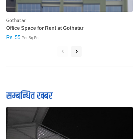
Gothatar
S
Office Space for Rent at Gothatar
H
Rs. 55
R
Per Sq.Feet
‹
›
सम्बन्धित खबर