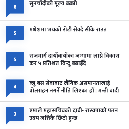
सुनचाँदीको मूल्य बढ्यो
८
मधेशमा भयको रोटी सेक्दै सीके राउत
५
राजमार्ग दायाँबायाँका जग्गामा लाग्ने विकास
५
कर ५ प्रतिशत बिन्दु बढाइँदै
ब्लु बस सेवाबाट लैंगिक असमानतालाई
४
प्रोत्साहन नगर्ने नीति लिएका हौं : मन्त्री बादी
एमाले महासचिवको दाबी- रास्वपाको पतन
३
उदय जत्तिकै छिटो हुन्छ