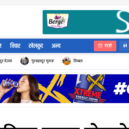
न
विचार
खेलकुद
अन्य
पात्रो
ुर देउवा
पुरबहादुर गुरुङ
तिब्बत