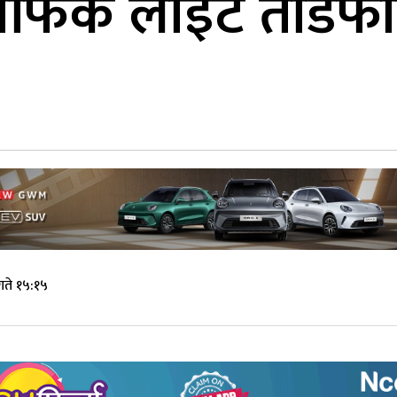
ट्राफिक लाइट तोडफ
गते १५:१५