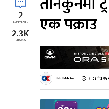
तीनकुनेमा 
2
एक पक्राउ
COMMENTS
2.3K
SHARES
अनलाइनखबर
२०८१ चैत २५ 