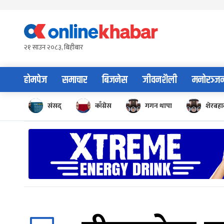
Skip
to
content
२१ साउन २०८३, बिहीबार
होमपेज
समाचार
बिजनेस
जीवनशैली
मनोरञ्ज
संसद्
काँग्रेस
गगन थापा
शेरबहाद