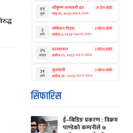
श्रीकृष्ण जन्माष्टमी व्रत
२९ दिन बाँकी
१९
-
भाद्र १९, २०८३
Sep 4, 2026
शुक्र
रुद्ध
संविधान दिवस
१ महिना बाँकी
३
-
असोज ३, २०८३
Sep 19, 2026
शनि
घटस्थापना
२ महिना बाँकी
२५
-
असोज २५, २०८३
Oct 11, 2026
आइत
फूलपाती
२ महिना बाँकी
३१
-
असोज ३१ , २०८३
Oct 17, 2026
शनि
कार्तिक सङ्क्रान्ति
२ महिना बाँकी
१
सिफारिस
-
कार्तिक १, २०८३
Oct 18, 2026
आइत
महानवमी
२ महिना बाँकी
३
-
कार्तिक ३, २०८३
Oct 20, 2026
मंगल
ई–बिडिङ प्रकरण : विक्रम
पाण्डेको कम्पनीले ७
विजयादशमी
२ महिना बाँकी