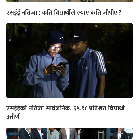
एसईई नतिजा : कति विद्यार्थीले ल्याए कति जीपीए ?
एसईईको नतिजा सार्वजनिक, ६५.९८ प्रतिशत विद्यार्थी
उत्तीर्ण