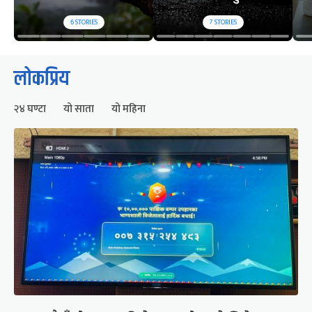
6
STORIES
7
STORIES
लोकप्रिय
२४ घण्टा
यो साता
यो महिना