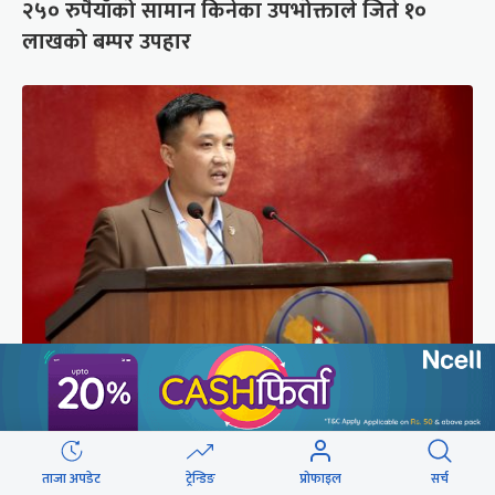
२५० रुपैयाँको सामान किनेका उपभोक्ताले जिते १०
लाखको बम्पर उपहार
संसद्को रोष्ट्रमबाटै गृहमन्त्रीले दिए प्रश्न नगर्न चेतावनी
ताजा अपडेट
ट्रेन्डिङ
प्रोफाइल
सर्च