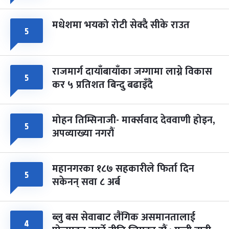
मधेशमा भयको रोटी सेक्दै सीके राउत
५
राजमार्ग दायाँबायाँका जग्गामा लाग्ने विकास
५
कर ५ प्रतिशत बिन्दु बढाइँदै
मोहन तिम्सिनाजी- मार्क्सवाद देववाणी होइन,
५
अपव्याख्या नगरौं
महानगरका १८७ सहकारीले फिर्ता दिन
५
सकेनन् सवा ८ अर्ब
ब्लु बस सेवाबाट लैंगिक असमानतालाई
४