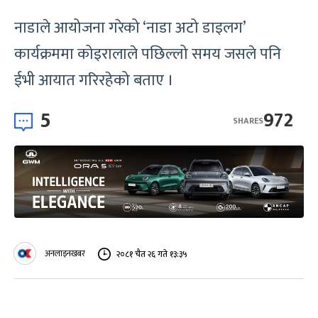
नाडाले आयोजना गरेको ‘नाडा अटो डाइलग’
कार्यक्रममा कोइरालाले पछिल्लो समय जसले पनि
ईभी आयात गरिरहेको बताए ।
5
972
SHARES
अनलाइनखबर
२०८१ चैत २६ गते १३:३५