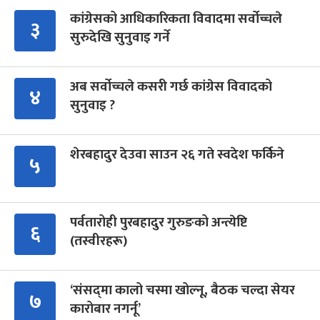
कांग्रेसको आधिकारिकता विवादमा सर्वोच्चले
३
सुरुदेखि सुनुवाइ गर्ने
अब सर्वोच्चले कसरी गर्छ कांग्रेस विवादको
४
सुनुवाइ ?
शेरबहादुर देउवा साउन २६ गते स्वदेश फर्किने
५
पर्वतारोही पुरबहादुर गुरुङको अन्त्येष्टि
६
(तस्वीरहरू)
‘संसद्‍मा कालो चस्मा खोल्नू, बैठक चल्दा सेयर
७
कारोबार नगर्नू’