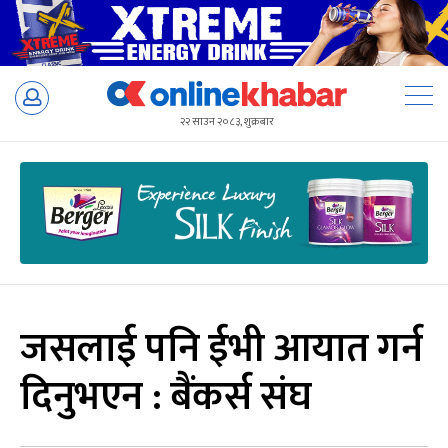
Skip
to
२२ साउन २०८३, शुक्रबार
content
जसलाई पनि ईभी आयात गर्न
दिनुभएन : बैंकर्स संघ