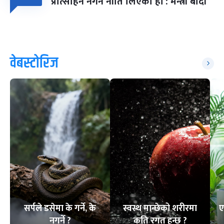
प्रोत्साहन नगर्ने नीति लिएका हौं : मन्त्री बादी
वेबस्टोरिज
सर्पले डसेमा के गर्ने, के
स्वस्थ मान्छेको शरीरमा
ए
नगर्ने ?
कति रगत हुन्छ ?