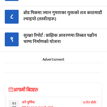
ब्रोड पिकमा ज्यान गुमाएका युक्तको शव काठमाडौं
८
ल्याइयो (तस्वीरहरू)
सुरक्षा रिपोर्ट : प्राज्ञिक आवरणमा तिब्बत पक्षीय
९
भाष्य निर्माणको योजना
Advertisment
आगामी बिदाहरु
जनै पूर्णिमा
२१ दिन बाँकी
१२