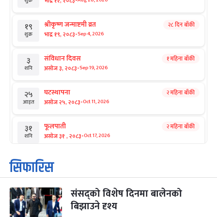
-
भाद्र १२, २०८३
Aug 28, 2026
शुक्र
श्रीकृष्ण जन्माष्टमी व्रत
२८ दिन बाँकी
१९
-
भाद्र १९, २०८३
Sep 4, 2026
शुक्र
संविधान दिवस
१ महिना बाँकी
३
-
असोज ३, २०८३
Sep 19, 2026
शनि
घटस्थापना
२ महिना बाँकी
२५
-
असोज २५, २०८३
Oct 11, 2026
आइत
फूलपाती
२ महिना बाँकी
३१
-
असोज ३१ , २०८३
Oct 17, 2026
शनि
कार्तिक सङ्क्रान्ति
२ महिना बाँकी
१
सिफारिस
-
कार्तिक १, २०८३
Oct 18, 2026
आइत
संसद्को विशेष दिनमा बालेनको
महानवमी
२ महिना बाँकी
३
-
बिझाउने दृश्य
कार्तिक ३, २०८३
Oct 20, 2026
मंगल