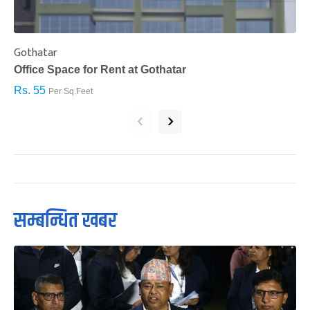
Gothatar
S
Office Space for Rent at Gothatar
H
Rs. 55
R
Per Sq.Feet
‹
›
सम्बन्धित खबर