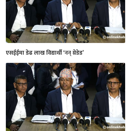
एसईईमा डेढ लाख विद्यार्थी ‘नन् ग्रेडेड’