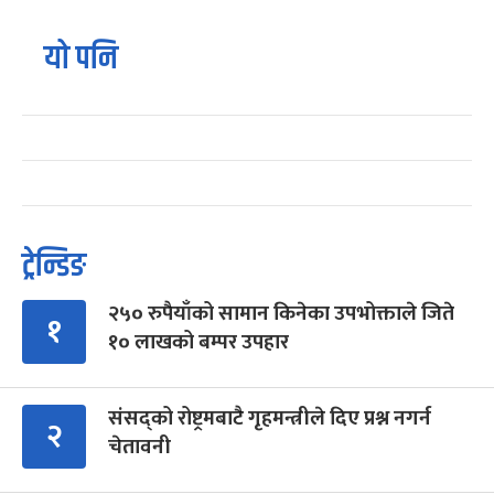
यो पनि
ट्रेन्डिङ
२५० रुपैयाँको सामान किनेका उपभोक्ताले जिते
१
१० लाखको बम्पर उपहार
संसद्को रोष्ट्रमबाटै गृहमन्त्रीले दिए प्रश्न नगर्न
२
चेतावनी