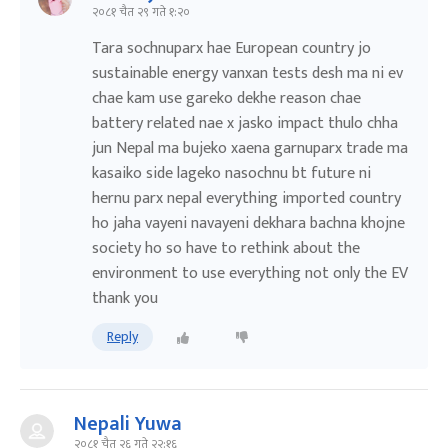
२०८१ चैत २९ गते १:२०
Tara sochnuparx hae European country jo
sustainable energy vanxan tests desh ma ni ev
chae kam use gareko dekhe reason chae
battery related nae x jasko impact thulo chha
jun Nepal ma bujeko xaena garnuparx trade ma
kasaiko side lageko nasochnu bt future ni
hernu parx nepal everything imported country
ho jaha vayeni navayeni dekhara bachna khojne
society ho so have to rethink about the
environment to use everything not only the EV
thank you
Reply
Nepali Yuwa
२०८१ चैत २६ गते २२:१६