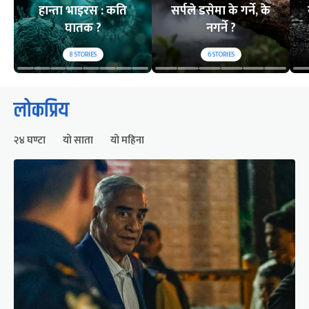
हान्ता भाइरस : कति
सर्पले डसेमा के गर्ने, के
घातक ?
नगर्ने ?
8
STORIES
6
STORIES
लोकप्रिय
२४ घण्टा
यो साता
यो महिना