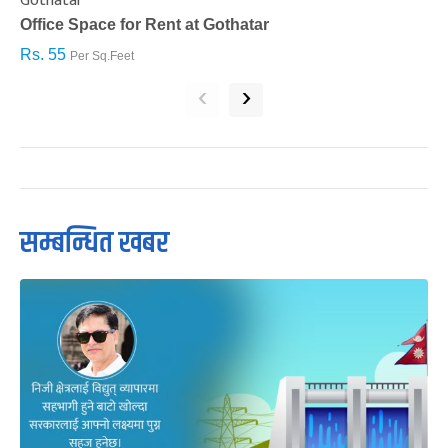
Gothatar
S
Office Space for Rent at Gothatar
H
Rs. 55
R
Per Sq.Feet
‹
›
सम्बन्धित खबर