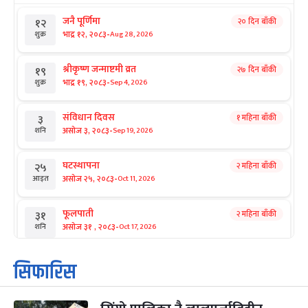
जनै पूर्णिमा
२० दिन बाँकी
१२
-
भाद्र १२, २०८३
Aug 28, 2026
शुक्र
श्रीकृष्ण जन्माष्टमी व्रत
२७ दिन बाँकी
१९
-
भाद्र १९, २०८३
Sep 4, 2026
शुक्र
संविधान दिवस
१ महिना बाँकी
३
-
असोज ३, २०८३
Sep 19, 2026
शनि
घटस्थापना
२ महिना बाँकी
२५
-
असोज २५, २०८३
Oct 11, 2026
आइत
फूलपाती
२ महिना बाँकी
३१
-
असोज ३१ , २०८३
Oct 17, 2026
शनि
कार्तिक सङ्क्रान्ति
२ महिना बाँकी
१
सिफारिस
-
कार्तिक १, २०८३
Oct 18, 2026
आइत