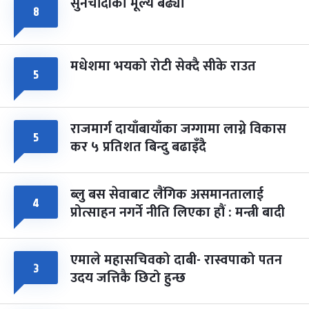
सुनचाँदीको मूल्य बढ्यो
८
मधेशमा भयको रोटी सेक्दै सीके राउत
५
राजमार्ग दायाँबायाँका जग्गामा लाग्ने विकास
५
कर ५ प्रतिशत बिन्दु बढाइँदै
ब्लु बस सेवाबाट लैंगिक असमानतालाई
४
प्रोत्साहन नगर्ने नीति लिएका हौं : मन्त्री बादी
एमाले महासचिवको दाबी- रास्वपाको पतन
३
उदय जत्तिकै छिटो हुन्छ