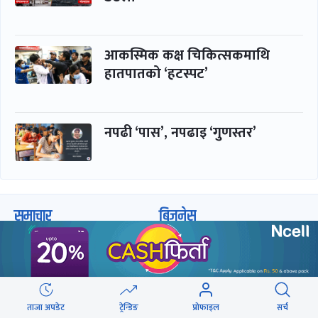
आकस्मिक कक्ष चिकित्सकमाथि
हातपातको ‘हटस्पट’
नपढी ‘पास’, नपढाइ ‘गुणस्तर’
समाचार
बिजनेस
समाज
बजार
विचार/ब्लग
पर्यटन
साहित्य
रोजगार
ताजा अपडेट
ट्रेन्डिङ
प्रोफाइल
सर्च
अन्तर्वार्ता
बैंक / वित्त