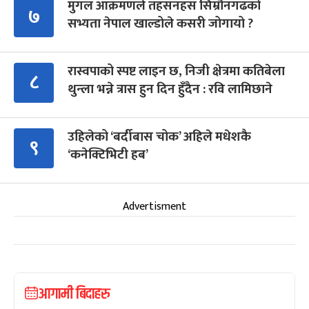
मुगल आक्रमणले तहसनहस सिम्रौनगढको
७
सभ्यता नेपाल खाल्डोले कसरी जोगायो ?
रास्वपाको स्पष्ट लाइन छ, निजी क्षेत्रमा कतिबेला
८
थुन्ला भन्ने त्रास हुन दिन हुँदैन : रवि लामिछाने
उहिलेको ‘बर्दीबास चोक’ अहिले मधेशकै
९
‘कनेक्टिभिटी हब’
Advertisment
आगामी बिदाहरु