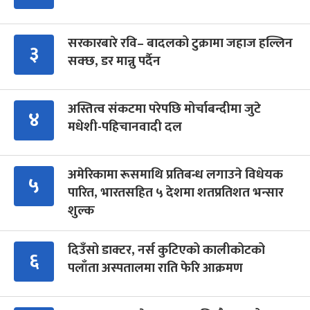
सरकारबारे रवि– बादलको टुक्रामा जहाज हल्लिन
३
सक्छ, डर मान्नु पर्दैन
अस्तित्व संकटमा परेपछि मोर्चाबन्दीमा जुटे
४
मधेशी-पहिचानवादी दल
अमेरिकामा रूसमाथि प्रतिबन्ध लगाउने विधेयक
५
पारित, भारतसहित ५ देशमा शतप्रतिशत भन्सार
शुल्क
दिउँसो डाक्टर, नर्स कुटिएको कालीकोटको
६
पलाँता अस्पतालमा राति फेरि आक्रमण