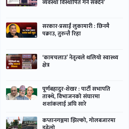
व्यवस्था विस्थापित गर्न सक्दैन’
सरकार-प्रसाईं लुकामारी : छिनमै
पक्राउ, तुरुन्तै रिहा
‘कामचलाउ’ नेतृत्वले थलियो स्वास्थ्य
क्षेत्र
पूर्णबहादुर-शेखर : पार्टी सभापति
ताक्थे, विभाजनको संघारमा
शशांकलाई अघि सारे
कप्तानगञ्जमा झिल्को, गोलबजारमा
डढेलो