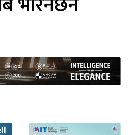
अब भरिनेछैन