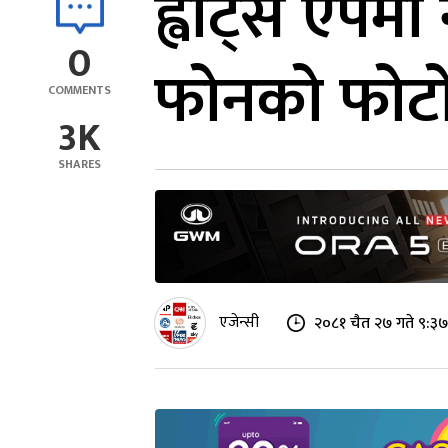
ह्वाट्स एपम
0
फोनको फोटो 
COMMENTS
3K
SHARES
एजेन्सी
२०८१ चैत २७ गते ९:३७