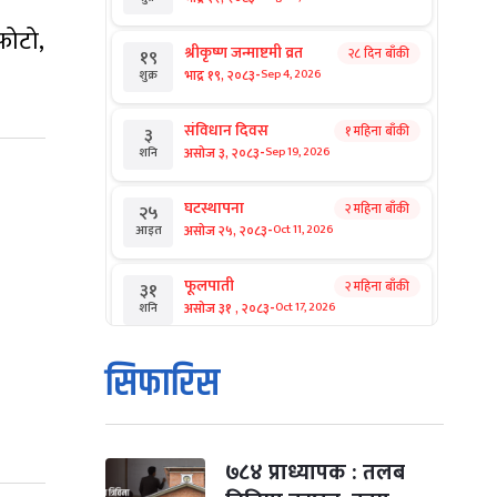
फोटो,
श्रीकृष्ण जन्माष्टमी व्रत
२८ दिन बाँकी
१९
-
भाद्र १९, २०८३
Sep 4, 2026
शुक्र
संविधान दिवस
१ महिना बाँकी
३
-
असोज ३, २०८३
Sep 19, 2026
शनि
घटस्थापना
२ महिना बाँकी
२५
-
असोज २५, २०८३
Oct 11, 2026
आइत
फूलपाती
२ महिना बाँकी
३१
-
असोज ३१ , २०८३
Oct 17, 2026
शनि
कार्तिक सङ्क्रान्ति
२ महिना बाँकी
१
सिफारिस
-
कार्तिक १, २०८३
Oct 18, 2026
आइत
महानवमी
२ महिना बाँकी
३
-
कार्तिक ३, २०८३
Oct 20, 2026
मंगल
७८४ प्राध्यापक : तलब