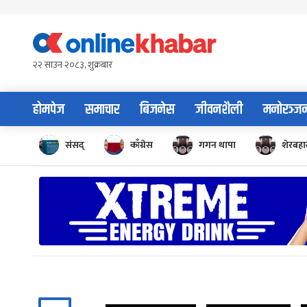
Skip
to
content
२२ साउन २०८३, शुक्रबार
होमपेज
समाचार
बिजनेस
जीवनशैली
मनोरञ्ज
संसद्
काँग्रेस
गगन थापा
शेरबहाद