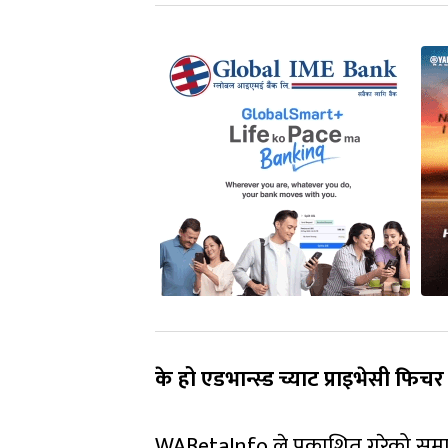
के हो एडभान्स्ड च्याट प्राइभेसी फिचर
WABetaInfo ले प्रकाशित गरेको सम