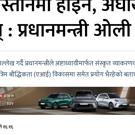
स्तानमा होइन, अर्घा
 : प्रधानमन्त्री ओली
गर्दै प्रधानमन्त्रीले अष्टाध्यायीमार्फत संस्कृत व्याकरणक
्रिम बौद्धिकता (एआई) विकासमा समेत प्रयोग भैरहेको बता
े १६:१६