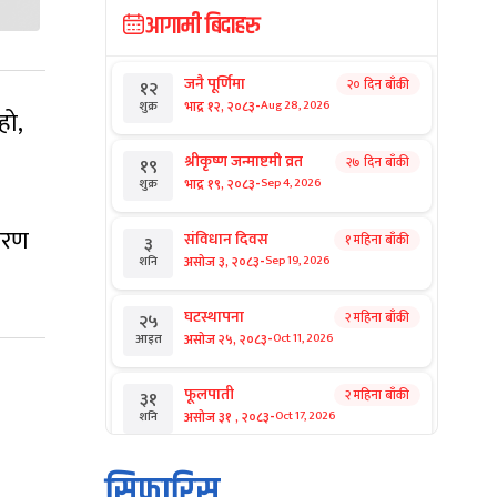
आगामी बिदाहरु
जनै पूर्णिमा
२० दिन बाँकी
१२
-
भाद्र १२, २०८३
Aug 28, 2026
शुक्र
हो,
श्रीकृष्ण जन्माष्टमी व्रत
२७ दिन बाँकी
१९
-
भाद्र १९, २०८३
Sep 4, 2026
शुक्र
ाकरण
संविधान दिवस
१ महिना बाँकी
३
-
असोज ३, २०८३
Sep 19, 2026
शनि
घटस्थापना
२ महिना बाँकी
२५
-
असोज २५, २०८३
Oct 11, 2026
आइत
फूलपाती
२ महिना बाँकी
३१
-
असोज ३१ , २०८३
Oct 17, 2026
शनि
कार्तिक सङ्क्रान्ति
२ महिना बाँकी
१
सिफारिस
-
कार्तिक १, २०८३
Oct 18, 2026
आइत