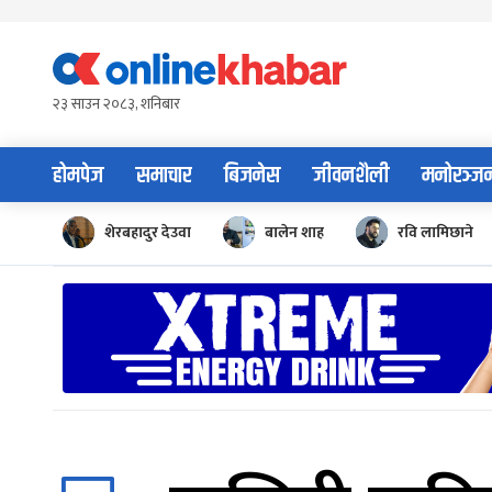
Skip
to
content
२३ साउन २०८३, शनिबार
होमपेज
समाचार
बिजनेस
जीवनशैली
मनोरञ्ज
शेरबहादुर देउवा
बालेन शाह
रवि लामिछाने