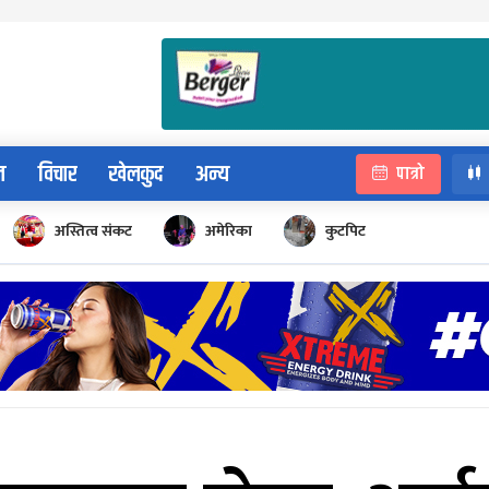
न
विचार
खेलकुद
अन्य
पात्रो
अस्तित्व संकट
अमेरिका
कुटपिट