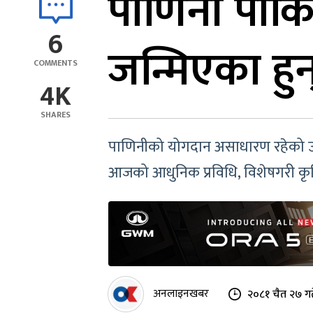
पाणिनी पाकि
6
जन्मिएका हुन्
COMMENTS
4K
SHARES
पाणिनीको योगदान असाधारण रहेको उल्लेख 
आजको आधुनिक प्रविधि, विशेषगरी कृत
अनलाइनखबर
२०८१ चैत २७ गत