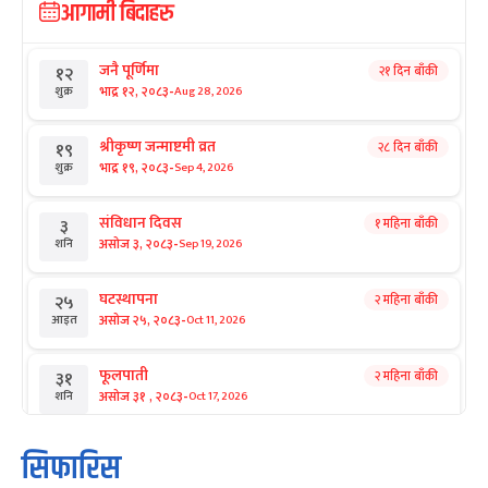
आगामी बिदाहरु
जनै पूर्णिमा
२१ दिन बाँकी
१२
-
भाद्र १२, २०८३
Aug 28, 2026
शुक्र
श्रीकृष्ण जन्माष्टमी व्रत
२८ दिन बाँकी
१९
-
भाद्र १९, २०८३
Sep 4, 2026
शुक्र
संविधान दिवस
१ महिना बाँकी
३
-
असोज ३, २०८३
Sep 19, 2026
शनि
घटस्थापना
२ महिना बाँकी
२५
-
असोज २५, २०८३
Oct 11, 2026
आइत
फूलपाती
२ महिना बाँकी
३१
-
असोज ३१ , २०८३
Oct 17, 2026
शनि
कार्तिक सङ्क्रान्ति
२ महिना बाँकी
१
सिफारिस
-
कार्तिक १, २०८३
Oct 18, 2026
आइत