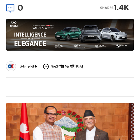
0
1.4K
SHARES
अनलाइनखबर
२०८१ चैत २७ गते १९:५३