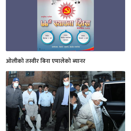
ओलीको तस्वीर बिना एमालेको ब्यानर