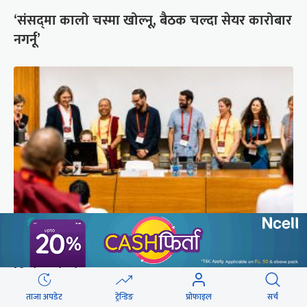
‘संसद्‍मा कालो चस्मा खोल्नू, बैठक चल्दा सेयर कारोबार
नगर्नू’
सुरक्षा रिपोर्ट : प्राज्ञिक आवरणमा तिब्बत पक्षीय भाष्य
निर्माणको योजना
ताजा अपडेट
ट्रेन्डिङ
प्रोफाइल
सर्च