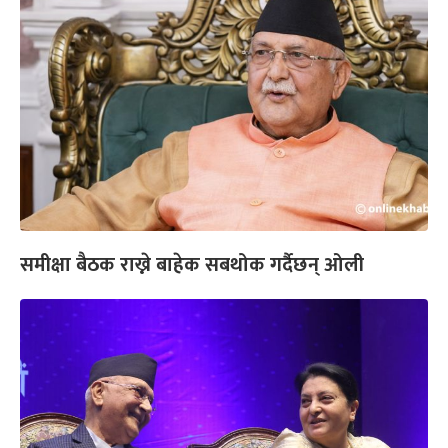
समीक्षा बैठक राख्ने बाहेक सबथोक गर्दैछन् ओली