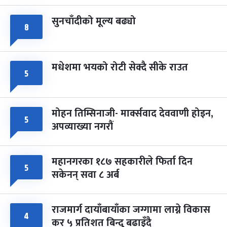
सुनचाँदीको मूल्य बढ्यो
८
मधेशमा भयको रोटी सेक्दै सीके राउत
५
मोहन तिम्सिनाजी- मार्क्सवाद देववाणी होइन,
५
अपव्याख्या नगरौं
महानगरका १८७ सहकारीले फिर्ता दिन
५
सकेनन् सवा ८ अर्ब
राजमार्ग दायाँबायाँका जग्गामा लाग्ने विकास
४
कर ५ प्रतिशत बिन्दु बढाइँदै