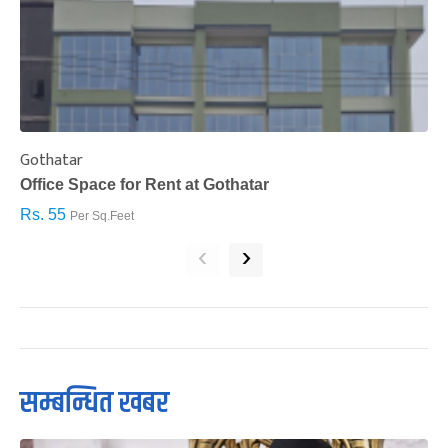
Gothatar
S
Office Space for Rent at Gothatar
H
Rs. 55
R
Per Sq.Feet
‹
›
सम्बन्धित खबर