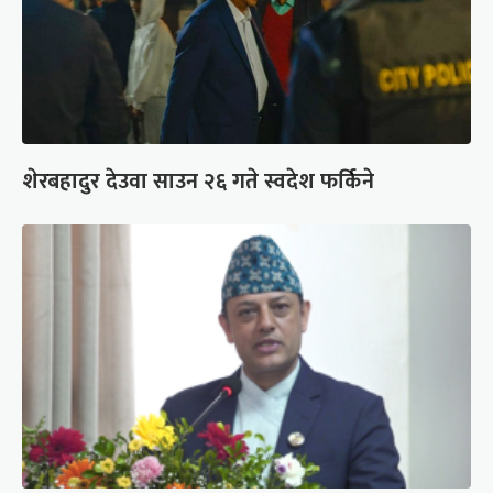
शेरबहादुर देउवा साउन २६ गते स्वदेश फर्किने