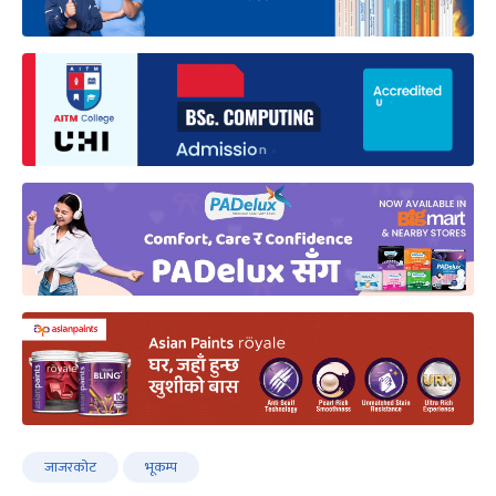
जाजरकोट
भूकम्प