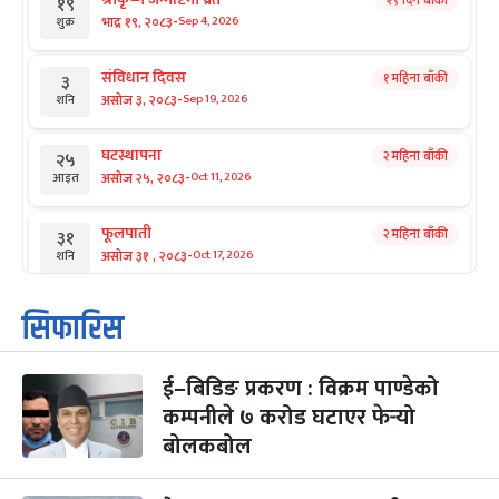
२९ दिन बाँकी
१९
-
भाद्र १९, २०८३
Sep 4, 2026
शुक्र
संविधान दिवस
१ महिना बाँकी
३
-
असोज ३, २०८३
Sep 19, 2026
शनि
घटस्थापना
२ महिना बाँकी
२५
-
असोज २५, २०८३
Oct 11, 2026
आइत
फूलपाती
२ महिना बाँकी
३१
-
असोज ३१ , २०८३
Oct 17, 2026
शनि
कार्तिक सङ्क्रान्ति
२ महिना बाँकी
१
सिफारिस
-
कार्तिक १, २०८३
Oct 18, 2026
आइत
ई–बिडिङ प्रकरण : विक्रम पाण्डेको
महानवमी
२ महिना बाँकी
३
-
कम्पनीले ७ करोड घटाएर फेर्‍यो
कार्तिक ३, २०८३
Oct 20, 2026
मंगल
बोलकबोल
विजयादशमी
२ महिना बाँकी
४
-
कार्तिक ४, २०८३
Oct 21, 2026
बुध