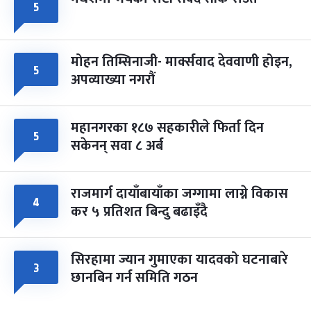
५
मोहन तिम्सिनाजी- मार्क्सवाद देववाणी होइन,
५
अपव्याख्या नगरौं
महानगरका १८७ सहकारीले फिर्ता दिन
५
सकेनन् सवा ८ अर्ब
राजमार्ग दायाँबायाँका जग्गामा लाग्ने विकास
४
कर ५ प्रतिशत बिन्दु बढाइँदै
सिरहामा ज्यान गुमाएका यादवको घटनाबारे
३
छानबिन गर्न समिति गठन