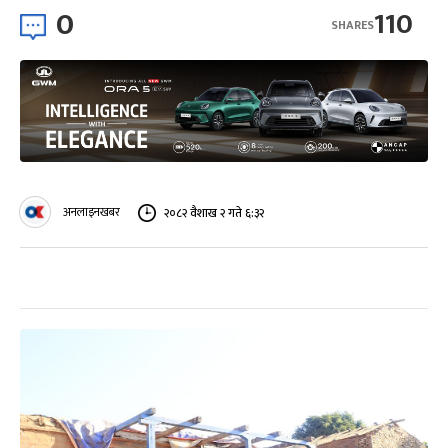
0
110
SHARES
अनलाइनखबर
२०८२ वैशाख २ गते ६:३२