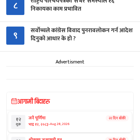
राष्ट्रिय परिचयपत्रको ‘सर्भर’ समस्याले १६
८
निकायका काम प्रभावित
सर्वोच्चले कांग्रेस विवाद पुनरावलोकन गर्न आदेश
९
दिनुको आधार के हो ?
Advertisment
आगामी बिदाहरु
जनै पूर्णिमा
२२ दिन बाँकी
१२
-
भाद्र १२, २०८३
Aug 28, 2026
शुक्र
श्रीकृष्ण जन्माष्टमी व्रत