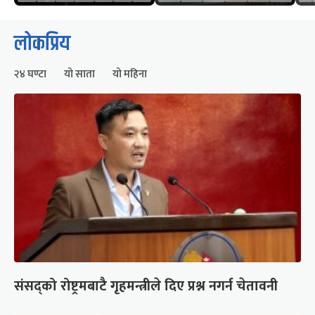
लोकप्रिय
२४ घण्टा
यो साता
यो महिना
संसद्को रोष्ट्रमबाटै गृहमन्त्रीले दिए प्रश्न नगर्न चेतावनी