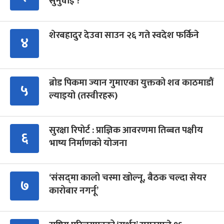
सुनुवाइ ?
शेरबहादुर देउवा साउन २६ गते स्वदेश फर्किने
४
ब्रोड पिकमा ज्यान गुमाएका युक्तको शव काठमाडौं
५
ल्याइयो (तस्वीरहरू)
सुरक्षा रिपोर्ट : प्राज्ञिक आवरणमा तिब्बत पक्षीय
६
भाष्य निर्माणको योजना
‘संसद्‍मा कालो चस्मा खोल्नू, बैठक चल्दा सेयर
७
कारोबार नगर्नू’