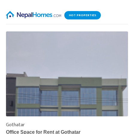
HOT PROPERTIES
Gothatar
S
Office Space for Rent at Gothatar
H