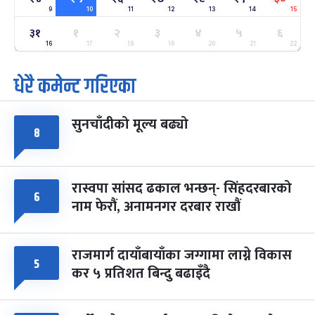
9
10
11
12
13
14
15
ग्याल्पो ल्होसार
७ महिना बाँकी
२५
३१
१
२
३
४
५
६
-
फाल्गुन २५, २०८३
Mar 9, 2027
मंगल
16
17
18
19
20
21
22
धेरै कमेन्ट गरिएका
पूर्णिमा व्रत
७ महिना बाँकी
७
-
चैत्र ७, २०८३
Mar 21, 2027
आइत
सुनचाँदीको मूल्य बढ्यो
फागुपूर्णिमा
७ महिना बाँकी
८
८
-
चैत्र ८, २०८३
Mar 22, 2027
सोम
रास्वपा सांसद ढकाल भन्छन्- सिंहदरबारको
६
नाम फेरौं, अनामनगर दरबार राखौं
राजमार्ग दायाँबायाँका जग्गामा लाग्ने विकास
५
कर ५ प्रतिशत बिन्दु बढाइँदै