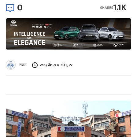
0
1.1K
SHARES
रासस
२०८२ वैशाख ७ गते ६:४८