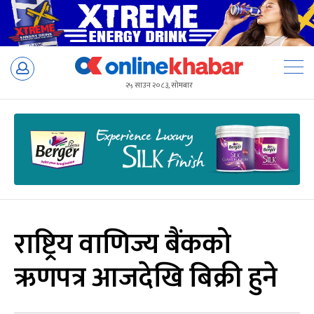
Skip
to
२५ साउन २०८३, सोमबार
content
राष्ट्रिय वाणिज्य बैंकको
ऋणपत्र आजदेखि बिक्री हुने