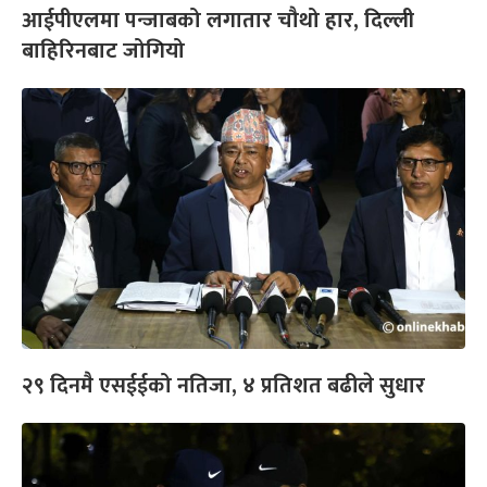
आईपीएलमा पन्जाबको लगातार चौथो हार, दिल्ली
बाहिरिनबाट जोगियो
२९ दिनमै एसईईको नतिजा, ४ प्रतिशत बढीले सुधार