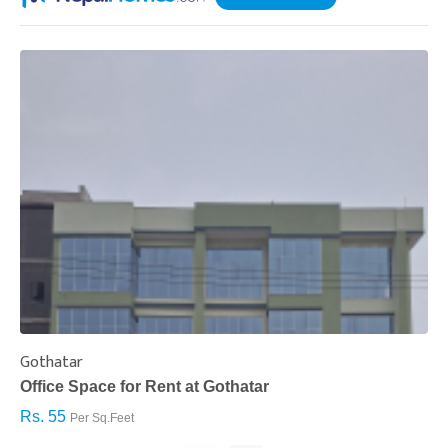
Gothatar
S
Office Space for Rent at Gothatar
H
Rs. 55
R
Per Sq.Feet