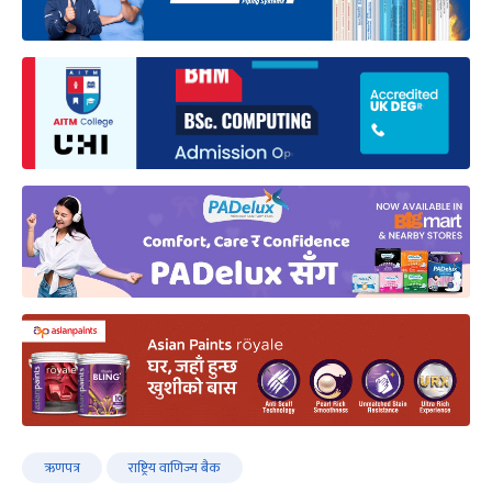
ऋणपत्र
राष्ट्रिय वाणिज्य बैं‌क