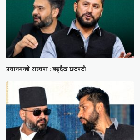
प्रधानमन्त्री-रास्वपा : बढ्दैछ छटपटी