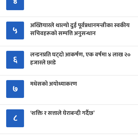
४
अख्तियारले थाल्यो दुई पूर्वप्रधानमन्त्रीका स्वकीय
५
सचिवहरूको सम्पत्ति अनुसन्धान
लन्डनप्रति घट्दो आकर्षण, एक वर्षमा ४ लाख २०
६
हजारले छाडे
मधेसको अयोध्याकरण
७
‘शक्ति र सत्ताले घेराबन्दी गर्दैछ’
८