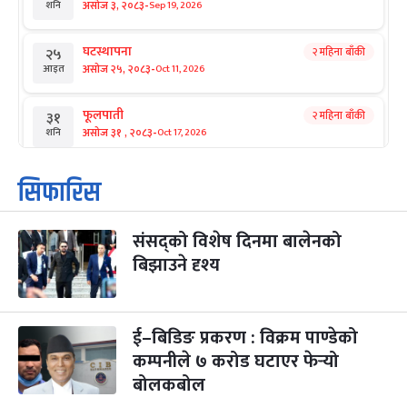
-
असोज ३, २०८३
Sep 19, 2026
शनि
घटस्थापना
२ महिना बाँकी
२५
-
असोज २५, २०८३
Oct 11, 2026
आइत
फूलपाती
२ महिना बाँकी
३१
-
असोज ३१ , २०८३
Oct 17, 2026
शनि
कार्तिक सङ्क्रान्ति
२ महिना बाँकी
१
सिफारिस
-
कार्तिक १, २०८३
Oct 18, 2026
आइत
संसद्को विशेष दिनमा बालेनको
महानवमी
२ महिना बाँकी
३
-
बिझाउने दृश्य
कार्तिक ३, २०८३
Oct 20, 2026
मंगल
विजयादशमी
२ महिना बाँकी
४
-
कार्तिक ४, २०८३
Oct 21, 2026
बुध
ई–बिडिङ प्रकरण : विक्रम पाण्डेको
कम्पनीले ७ करोड घटाएर फेर्‍यो
पापा‌ङ्कुशा एकादशी व्रत
२ महिना बाँकी
५
बोलकबोल
-
कार्तिक ५, २०८३
Oct 22, 2026
बिहि