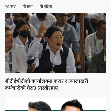
२४ घण्टा
यो साता
यो महिना
सीटीईभीटीको कार्यालयमा करार र ज्यालादारी
कर्मचारीको घेराउ (तस्वीरहरू)