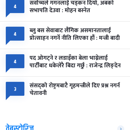
सर्वोच्चले गगनलाई चड्कन दियो, अबको
४
सभापति देउवा : मोहन बस्नेत
ब्लु बस सेवाबाट लैंगिक असमानतालाई
४
प्रोत्साहन नगर्ने नीति लिएका हौं : मन्त्री बादी
पद ओगट्ने र लडाइँका बेला भाग्नेलाई
४
पार्टीबाट धकेलेरै बिदा गर्छु : राजेन्द्र लिङ्देन
संसद्को रोष्ट्रमबाटै गृहमन्त्रीले दिए प्रश्न नगर्न
३
चेतावनी
वेबस्टोरिज