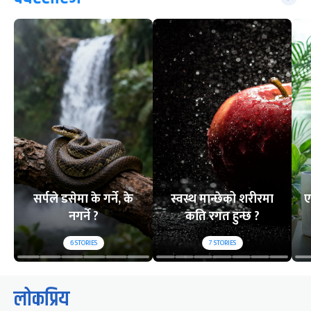
सर्पले डसेमा के गर्ने, के
स्वस्थ मान्छेको शरीरमा
ए
नगर्ने ?
कति रगत हुन्छ ?
6
STORIES
7
STORIES
लोकप्रिय