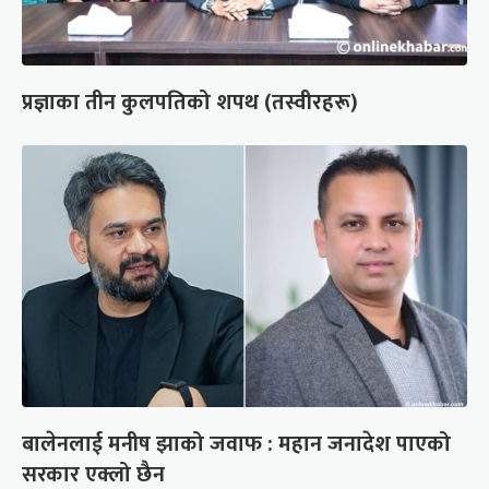
प्रज्ञाका तीन कुलपतिको शपथ (तस्वीरहरू)
बालेनलाई मनीष झाको जवाफ : महान जनादेश पाएको
सरकार एक्लो छैन