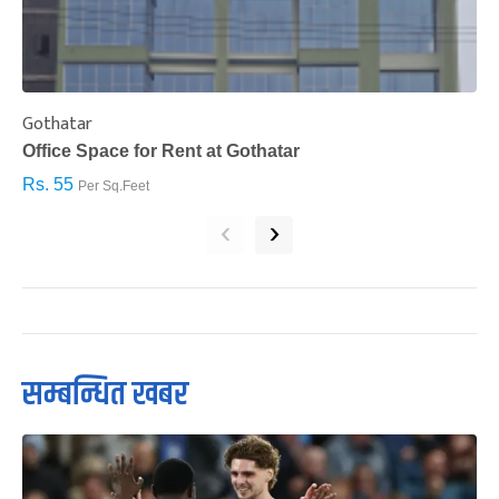
Gothatar
S
Office Space for Rent at Gothatar
H
Rs. 55
R
Per Sq.Feet
‹
›
सम्बन्धित खबर