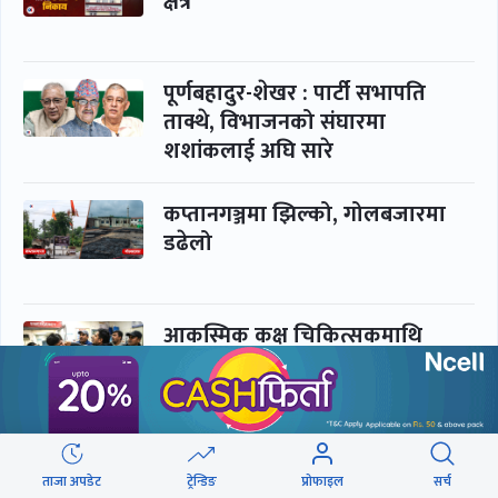
क्षेत्र
पूर्णबहादुर-शेखर : पार्टी सभापति
ताक्थे, विभाजनको संघारमा
शशांकलाई अघि सारे
कप्तानगञ्जमा झिल्को, गोलबजारमा
डढेलो
आकस्मिक कक्ष चिकित्सकमाथि
हातपातको ‘हटस्पट’
नपढी ‘पास’, नपढाइ ‘गुणस्तर’
ताजा अपडेट
ट्रेन्डिङ
प्रोफाइल
सर्च