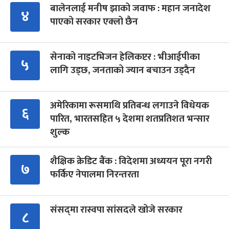
बालेनलाई मनीष झाको जवाफ : महान जनादेश
४
पाएको सरकार एक्लो छैन
सेनाको नाइटभिजन हेलिकप्टर : भीआईपीका
५
लागि उड्छ, जनताको ज्यान बचाउन उड्दैन
अमेरिकामा रूसमाथि प्रतिबन्ध लगाउने विधेयक
६
पारित, भारतसहित ५ देशमा शतप्रतिशत भन्सार
शुल्क
शैक्षिक क्रेडिट बैंक : विदेशमा अध्ययन पूरा नगरी
७
फर्किए नेपालमा निरन्तरता
संसद्‍मा रास्वपा सांसदले खोजे सरकार
८