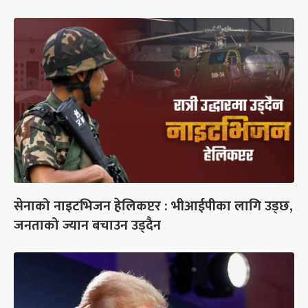
सेनाको नाइटभिजन हेलिकप्टर : भीआईपीका लागि उड्छ,
जनताको ज्यान बचाउन उड्दैन