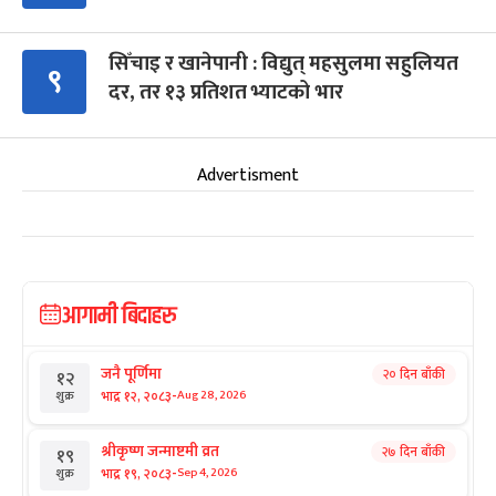
सिँचाइ र खानेपानी : विद्युत् महसुलमा सहुलियत
९
दर, तर १३ प्रतिशत भ्याटको भार
Advertisment
आगामी बिदाहरु
जनै पूर्णिमा
२० दिन बाँकी
१२
-
भाद्र १२, २०८३
Aug 28, 2026
शुक्र
श्रीकृष्ण जन्माष्टमी व्रत
२७ दिन बाँकी
१९
-
भाद्र १९, २०८३
Sep 4, 2026
शुक्र