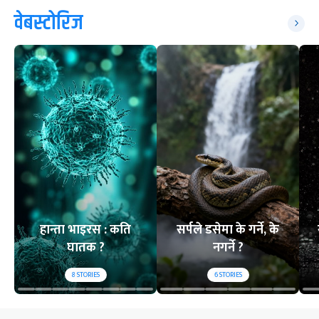
वेबस्टोरिज
हान्ता भाइरस : कति
सर्पले डसेमा के गर्ने, के
घातक ?
नगर्ने ?
8
STORIES
6
STORIES