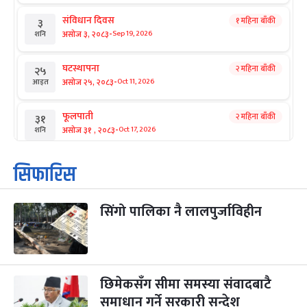
संविधान दिवस
१ महिना बाँकी
३
-
असोज ३, २०८३
Sep 19, 2026
शनि
घटस्थापना
२ महिना बाँकी
२५
-
असोज २५, २०८३
Oct 11, 2026
आइत
फूलपाती
२ महिना बाँकी
३१
-
असोज ३१ , २०८३
Oct 17, 2026
शनि
कार्तिक सङ्क्रान्ति
२ महिना बाँकी
१
सिफारिस
-
कार्तिक १, २०८३
Oct 18, 2026
आइत
सिंगो पालिका नै लालपुर्जाविहीन
महानवमी
२ महिना बाँकी
३
-
कार्तिक ३, २०८३
Oct 20, 2026
मंगल
विजयादशमी
२ महिना बाँकी
४
-
कार्तिक ४, २०८३
Oct 21, 2026
बुध
छिमेकसँग सीमा समस्या संवादबाटै
समाधान गर्ने सरकारी सन्देश