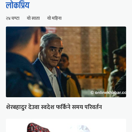
लोकप्रिय
२४ घण्टा
यो साता
यो महिना
शेरबहादुर देउवा स्वदेश फर्किने समय परिवर्तन