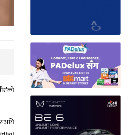
वीर’को
 यसअघि
स्ताका