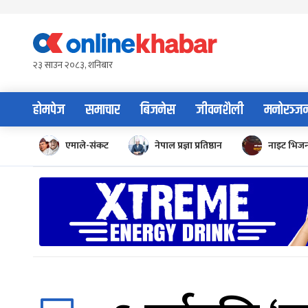
Skip
to
content
२३ साउन २०८३, शनिबार
होमपेज
समाचार
बिजनेस
जीवनशैली
मनोरञ्ज
एमाले-संकट
नेपाल प्रज्ञा प्रतिष्ठान
नाइट भिज