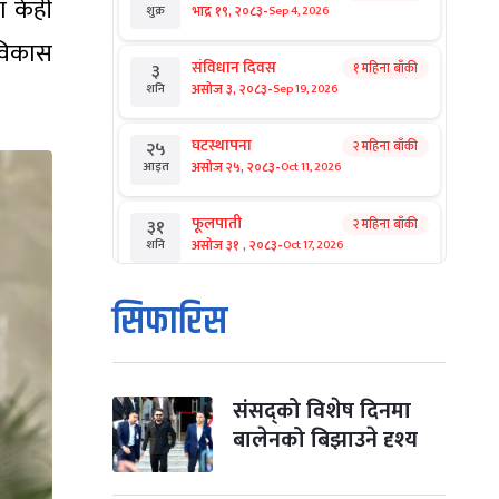
ा केही
-
भाद्र १९, २०८३
Sep 4, 2026
शुक्र
विकास
संविधान दिवस
१ महिना बाँकी
३
-
असोज ३, २०८३
Sep 19, 2026
शनि
घटस्थापना
२ महिना बाँकी
२५
-
असोज २५, २०८३
Oct 11, 2026
आइत
फूलपाती
२ महिना बाँकी
३१
-
असोज ३१ , २०८३
Oct 17, 2026
शनि
कार्तिक सङ्क्रान्ति
२ महिना बाँकी
१
सिफारिस
-
कार्तिक १, २०८३
Oct 18, 2026
आइत
महानवमी
२ महिना बाँकी
३
-
कार्तिक ३, २०८३
Oct 20, 2026
मंगल
संसद्को विशेष दिनमा
बालेनको बिझाउने दृश्य
विजयादशमी
२ महिना बाँकी
४
-
कार्तिक ४, २०८३
Oct 21, 2026
बुध