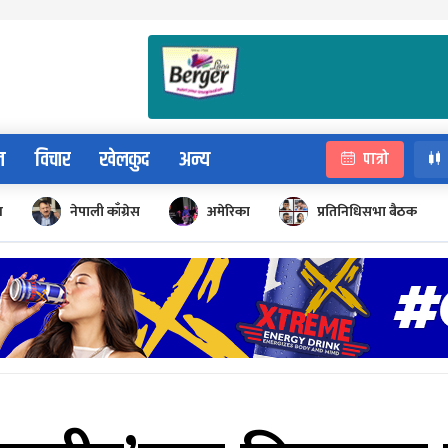
न
विचार
खेलकुद
अन्य
पात्रो
न
नेपाली काँग्रेस
अमेरिका
प्रतिनिधिसभा बैठक