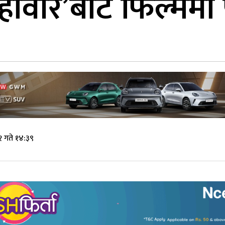
हावीर’बाट फिल्ममा फ
 गते १४:३९