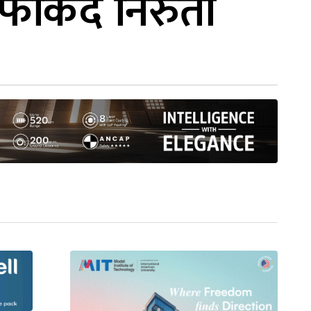
र्किँदै निरुता