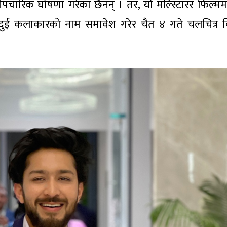
पचारिक घोषणा गरेका छैनन् । तर, यो मल्स्टिारर फिल्मम
 दुई कलाकारको नाम समावेश गरेर चैत ४ गते चलचित्र 
।