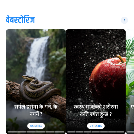
वेबस्टोरिज
सर्पले डसेमा के गर्ने, के
स्वस्थ मान्छेको शरीरमा
ए
नगर्ने ?
कति रगत हुन्छ ?
6
STORIES
7
STORIES