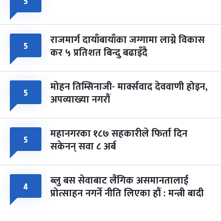
५
राजमार्ग दायाँबायाँका जग्गामा लाग्ने विकास
५
कर ५ प्रतिशत बिन्दु बढाइँदै
मोहन तिम्सिनाजी- मार्क्सवाद देववाणी होइन,
५
अपव्याख्या नगरौं
महानगरका १८७ सहकारीले फिर्ता दिन
५
सकेनन् सवा ८ अर्ब
ब्लु बस सेवाबाट लैंगिक असमानतालाई
४
प्रोत्साहन नगर्ने नीति लिएका हौं : मन्त्री बादी