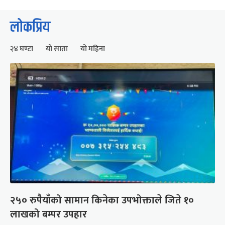
लोकप्रिय
२४ घण्टा
यो साता
यो महिना
२५० रुपैयाँको सामान किनेका उपभोक्ताले जिते १०
लाखको बम्पर उपहार