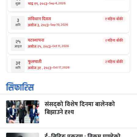
-
भाद्र १९, २०८३
Sep 4, 2026
शुक्र
संविधान दिवस
१ महिना बाँकी
३
-
असोज ३, २०८३
Sep 19, 2026
शनि
घटस्थापना
२ महिना बाँकी
२५
-
असोज २५, २०८३
Oct 11, 2026
आइत
फूलपाती
२ महिना बाँकी
३१
-
असोज ३१ , २०८३
Oct 17, 2026
शनि
कार्तिक सङ्क्रान्ति
२ महिना बाँकी
१
सिफारिस
-
कार्तिक १, २०८३
Oct 18, 2026
आइत
संसद्को विशेष दिनमा बालेनको
महानवमी
२ महिना बाँकी
३
-
बिझाउने दृश्य
कार्तिक ३, २०८३
Oct 20, 2026
मंगल
विजयादशमी
२ महिना बाँकी
४
-
कार्तिक ४, २०८३
Oct 21, 2026
बुध
ई–बिडिङ प्रकरण : विक्रम पाण्डेको