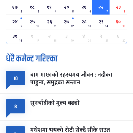
१७
१८
१९
२०
२१
२२
२३
2
3
4
5
6
7
8
अन्तराष्ट्रिय नारी दिवस
७ महिना बाँकी
२४
-
फाल्गुन २४, २०८३
Mar 8, 2027
सोम
२४
२५
२६
२७
२८
२९
३०
9
10
11
12
13
14
15
ग्याल्पो ल्होसार
७ महिना बाँकी
२५
३१
१
२
३
४
५
६
-
फाल्गुन २५, २०८३
Mar 9, 2027
मंगल
16
17
18
19
20
21
22
धेरै कमेन्ट गरिएका
पूर्णिमा व्रत
७ महिना बाँकी
७
-
चैत्र ७, २०८३
Mar 21, 2027
आइत
बाम माछाको रहस्यमय जीवन : नदीका
फागुपूर्णिमा
७ महिना बाँकी
८
१०
पाहुना, समुद्रका सन्तान
-
चैत्र ८, २०८३
Mar 22, 2027
सोम
सुनचाँदीको मूल्य बढ्यो
८
मधेशमा भयको रोटी सेक्दै सीके राउत