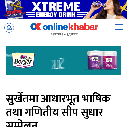
Skip
to
२२ साउन २०८३, शुक्रबार
content
सुर्खेतमा आधारभूत भाषिक
तथा गणितीय सीप सुधार
सम्मेलन