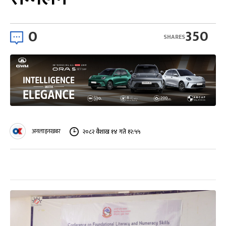
0
350
SHARES
अनलाइनखबर
२०८२ वैशाख १४ गते १२:५५