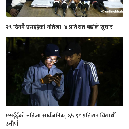
२९ दिनमै एसईईको नतिजा, ४ प्रतिशत बढीले सुधार
एसईईको नतिजा सार्वजनिक, ६५.९८ प्रतिशत विद्यार्थी
उत्तीर्ण