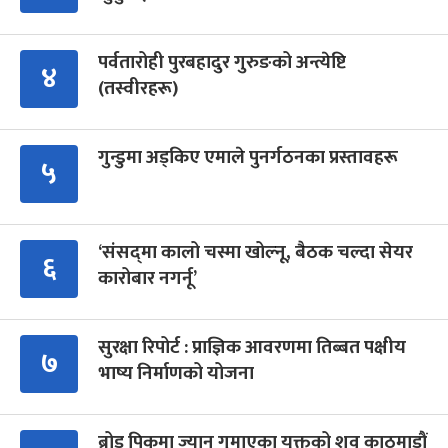
पर्वतारोही पुरबहादुर गुरुङको अन्त्येष्टि
४
(तस्वीरहरू)
गुन्डुमा अड्किए एमाले पुनर्गठनका प्रस्तावहरू
५
‘संसद्‍मा कालो चस्मा खोल्नू, बैठक चल्दा सेयर
६
कारोबार नगर्नू’
सुरक्षा रिपोर्ट : प्राज्ञिक आवरणमा तिब्बत पक्षीय
७
भाष्य निर्माणको योजना
ब्रोड पिकमा ज्यान गुमाएका युक्तको शव काठमाडौं