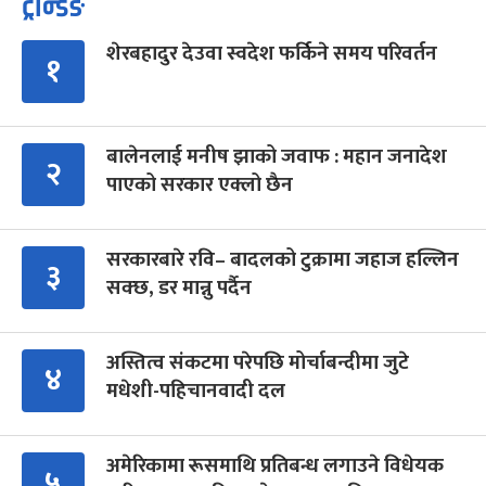
ट्रेन्डिङ
शेरबहादुर देउवा स्वदेश फर्किने समय परिवर्तन
१
बालेनलाई मनीष झाको जवाफ : महान जनादेश
२
पाएको सरकार एक्लो छैन
सरकारबारे रवि– बादलको टुक्रामा जहाज हल्लिन
३
सक्छ, डर मान्नु पर्दैन
अस्तित्व संकटमा परेपछि मोर्चाबन्दीमा जुटे
४
मधेशी-पहिचानवादी दल
अमेरिकामा रूसमाथि प्रतिबन्ध लगाउने विधेयक
५