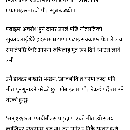
मिलेर उनले एउटा गीत रेकर्ड गराए । त्यसताका
एफएमहरूमा त्यो गीत खुब बज्थ्यो ।
पढाइमा अवरोध हुने ठानेर उनले पछि गीतप्रतिको
झुकावलाई धेरै हदसम्म घटाए । पढाइ सक्काएर पेशाले लय
समातेपछि फेरि आफ्नो रुचिलाई मूर्त रूप दिने ध्याउन्न लागे
उनी ।
उनै डाक्टर भण्डारी भन्छन्, ‘आजभोति त घरमा बस्दा पनि
गीत गुनगुनाउने गरेको छु । मोबाइलमा गीत रेकर्ड गर्दै रमाउने
गरेको हुन्छु ।’
‘सन् १९९७ मा एमबीबीएस पढ्दा गाएको गीत त्यो समय
कान्तिपुर एफएममा बज्थ्यो। जुन सुनेर म निकै सन्तुष्ट हुन्थें,’