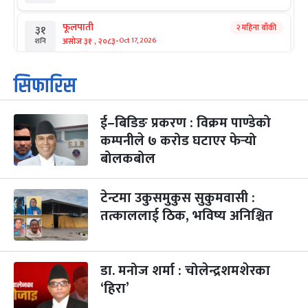
फूलपाती
२ महिना बाँकी
३१
-
असोज ३१ , २०८३
Oct 17, 2026
शनि
कार्तिक सङ्क्रान्ति
२ महिना बाँकी
१
सिफारिस
-
कार्तिक १, २०८३
Oct 18, 2026
आइत
ई–बिडिङ प्रकरण : विक्रम पाण्डेको
महानवमी
२ महिना बाँकी
३
-
कम्पनीले ७ करोड घटाएर फेर्‍यो
कार्तिक ३, २०८३
Oct 20, 2026
मंगल
बोलकबोल
विजयादशमी
२ महिना बाँकी
४
-
कार्तिक ४, २०८३
Oct 21, 2026
बुध
टेन्टमा उकुसमुकुस सुकुमवासी :
तत्काललाई ठिक, भविष्य अनिश्चित
पापा‌ङ्कुशा एकादशी व्रत
२ महिना बाँकी
५
-
कार्तिक ५, २०८३
Oct 22, 2026
बिहि
डा. मनोज शर्मा : चोलेन्द्रशमशेरका
कुकुर तिहार
३ महिना बाँकी
२२
-
कार्तिक २२, २०८३
Nov 8, 2026
आइत
‘हिरा’