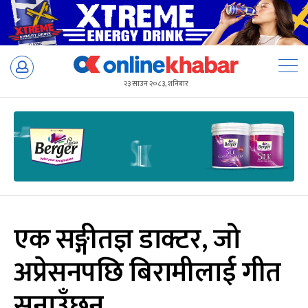
Skip
to
२३ साउन २०८३, शनिबार
content
एक सङ्गीतज्ञ डाक्टर, जो
अप्रेसनपछि बिरामीलाई गीत
सुनाउँछन्