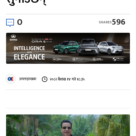
0
596
SHARES
अनलाइनखबर
२०८२ वैशाख १४ गते १८:३५