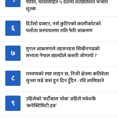
पारित, भारतसहित ५ देशमा शतप्रतिशत भन्सार
शुल्क
दिउँसो डाक्टर, नर्स कुटिएको कालीकोटको
६
पलाँता अस्पतालमा राति फेरि आक्रमण
मुगल आक्रमणले तहसनहस सिम्रौनगढको
७
सभ्यता नेपाल खाल्डोले कसरी जोगायो ?
रास्वपाको स्पष्ट लाइन छ, निजी क्षेत्रमा कतिबेला
८
थुन्ला भन्ने त्रास हुन दिन हुँदैन : रवि लामिछाने
उहिलेको ‘बर्दीबास चोक’ अहिले मधेशकै
९
‘कनेक्टिभिटी हब’