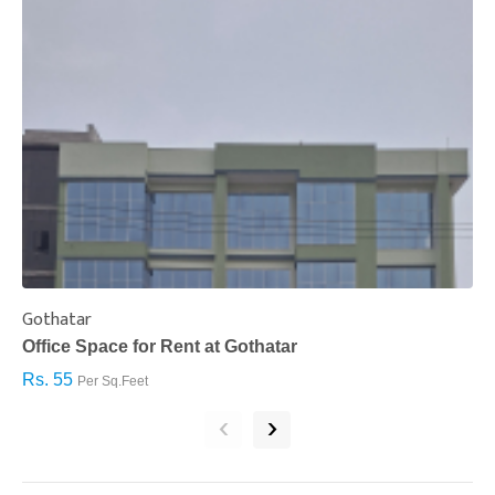
Gothatar
S
Office Space for Rent at Gothatar
H
Rs. 55
R
Per Sq.Feet
‹
›