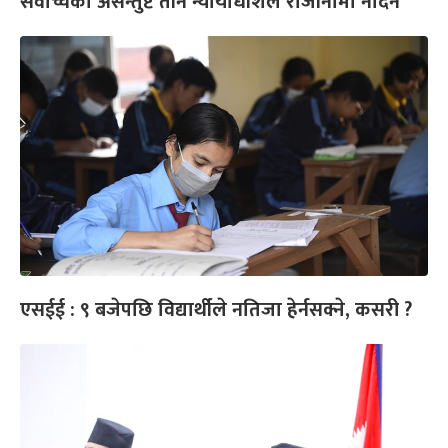
सर्वोच्चका असन्तुष्ट तीन न्यायाधीशले राजीनामा नदिने
एसईई : ९ बजेपछि विद्यार्थीले नतिजा हेर्नसक्ने, कसरी ?