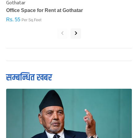
Gothatar
S
Office Space for Rent at Gothatar
H
Rs. 55
R
Per Sq.Feet
‹
›
सम्बन्धित खबर