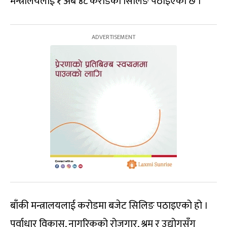
मन्त्रालयलाई १ अर्ब ४८ करोडको सिलिङ पठाइएको छ ।
बाँकी मन्त्रालयलाई करोडमा बजेट सिलिङ पठाइएको हो ।
पूर्वाधार विकास, नागरिकको रोजगार, श्रम र उद्योगसँग