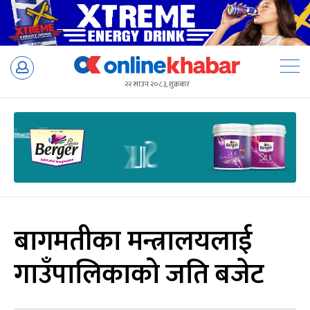
Skip
to
२२ साउन २०८३, शुक्रबार
content
बागमतीका मन्त्रालयलाई
गाउँपालिकाको जति बजेट