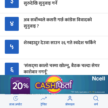
३
सुरुदेखि सुनुवाइ गर्ने
अब सर्वोच्चले कसरी गर्छ कांग्रेस विवादको
४
सुनुवाइ ?
शेरबहादुर देउवा साउन २६ गते स्वदेश फर्किने
५
‘संसद्‍मा कालो चस्मा खोल्नू, बैठक चल्दा सेयर
६
कारोबार नगर्नू’
ब्रोड पिकमा ज्यान गुमाएका युक्तको शव काठमाडौं
७
ल्याइयो (तस्वीरहरू)
ताजा अपडेट
ट्रेन्डिङ
प्रोफाइल
सर्च