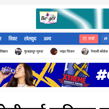
न
विचार
खेलकुद
अन्य
पात्रो
रतिष्ठान
पुरबहादुर गुरुङ
नाइट भिजन
नेपाली काँग्रेस