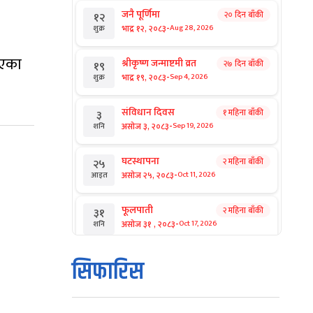
जनै पूर्णिमा
२० दिन बाँकी
१२
-
भाद्र १२, २०८३
Aug 28, 2026
शुक्र
ाएका
श्रीकृष्ण जन्माष्टमी व्रत
२७ दिन बाँकी
१९
-
भाद्र १९, २०८३
Sep 4, 2026
शुक्र
संविधान दिवस
१ महिना बाँकी
३
-
असोज ३, २०८३
Sep 19, 2026
शनि
घटस्थापना
२ महिना बाँकी
२५
-
असोज २५, २०८३
Oct 11, 2026
आइत
फूलपाती
२ महिना बाँकी
३१
-
असोज ३१ , २०८३
Oct 17, 2026
शनि
कार्तिक सङ्क्रान्ति
२ महिना बाँकी
१
सिफारिस
-
कार्तिक १, २०८३
Oct 18, 2026
आइत
महानवमी
२ महिना बाँकी
३