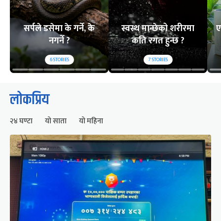
सर्पले डसेमा के गर्ने, के
स्वस्थ मान्छेको शरीरमा
ए
नगर्ने ?
कति रगत हुन्छ ?
6
STORIES
7
STORIES
लोकप्रिय
२४ घण्टा
यो साता
यो महिना