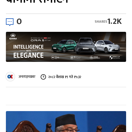
0
1.2K
SHARES
अनलाइनखबर
२०८२ वैशाख १९ गते १५:३२