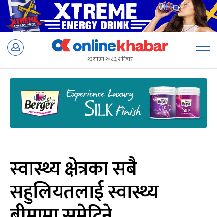
Skip
to
२३ साउन २०८३, शनिबार
content
स्वास्थ्य क्षेत्रका सबै
सहुलियतलाई स्वास्थ्य
बीमामा समेटिने