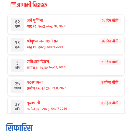
आगामी बिदाहरु
जनै पूर्णिमा
२० दिन बाँकी
१२
-
भाद्र १२, २०८३
Aug 28, 2026
शुक्र
श्रीकृष्ण जन्माष्टमी व्रत
२७ दिन बाँकी
१९
-
भाद्र १९, २०८३
Sep 4, 2026
शुक्र
संविधान दिवस
१ महिना बाँकी
३
-
असोज ३, २०८३
Sep 19, 2026
शनि
घटस्थापना
२ महिना बाँकी
२५
-
असोज २५, २०८३
Oct 11, 2026
आइत
फूलपाती
२ महिना बाँकी
३१
-
असोज ३१ , २०८३
Oct 17, 2026
शनि
कार्तिक सङ्क्रान्ति
२ महिना बाँकी
१
सिफारिस
-
कार्तिक १, २०८३
Oct 18, 2026
आइत