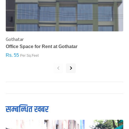
Gothatar
S
Office Space for Rent at Gothatar
H
Rs. 55
R
Per Sq.Feet
‹
›
सम्बन्धित खबर