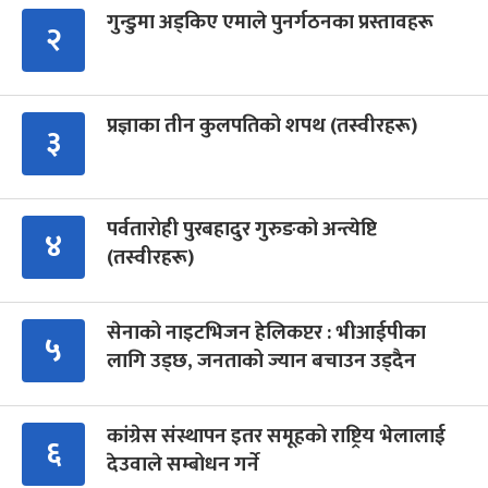
गुन्डुमा अड्किए एमाले पुनर्गठनका प्रस्तावहरू
२
प्रज्ञाका तीन कुलपतिको शपथ (तस्वीरहरू)
३
पर्वतारोही पुरबहादुर गुरुङको अन्त्येष्टि
४
(तस्वीरहरू)
सेनाको नाइटभिजन हेलिकप्टर : भीआईपीका
५
लागि उड्छ, जनताको ज्यान बचाउन उड्दैन
कांग्रेस संस्थापन इतर समूहको राष्ट्रिय भेलालाई
६
देउवाले सम्बोधन गर्ने