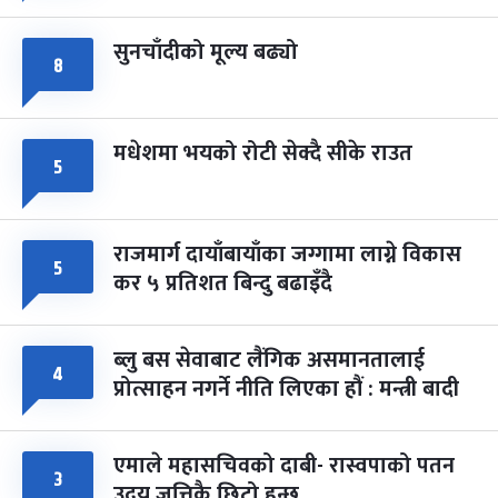
सुनचाँदीको मूल्य बढ्यो
८
मधेशमा भयको रोटी सेक्दै सीके राउत
५
राजमार्ग दायाँबायाँका जग्गामा लाग्ने विकास
५
कर ५ प्रतिशत बिन्दु बढाइँदै
ब्लु बस सेवाबाट लैंगिक असमानतालाई
४
प्रोत्साहन नगर्ने नीति लिएका हौं : मन्त्री बादी
एमाले महासचिवको दाबी- रास्वपाको पतन
३
उदय जत्तिकै छिटो हुन्छ