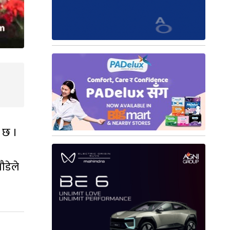
ो छ ।
ौडेले