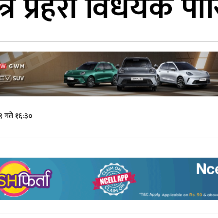
त्र प्रहरी विधेयक पा
 गते १६:३०