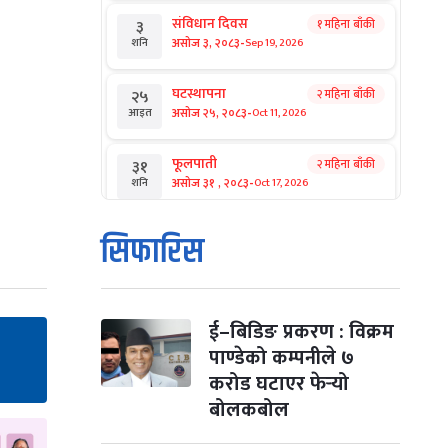
संविधान दिवस
१ महिना बाँकी
३
-
असोज ३, २०८३
Sep 19, 2026
शनि
घटस्थापना
२ महिना बाँकी
२५
-
असोज २५, २०८३
Oct 11, 2026
आइत
फूलपाती
२ महिना बाँकी
३१
-
असोज ३१ , २०८३
Oct 17, 2026
शनि
कार्तिक सङ्क्रान्ति
२ महिना बाँकी
१
सिफारिस
-
कार्तिक १, २०८३
Oct 18, 2026
आइत
महानवमी
२ महिना बाँकी
३
-
कार्तिक ३, २०८३
Oct 20, 2026
मंगल
ई–बिडिङ प्रकरण : विक्रम
पाण्डेको कम्पनीले ७
विजयादशमी
२ महिना बाँकी
४
करोड घटाएर फेर्‍यो
-
कार्तिक ४, २०८३
Oct 21, 2026
बुध
बोलकबोल
पापा‌ङ्कुशा एकादशी व्रत
२ महिना बाँकी
५