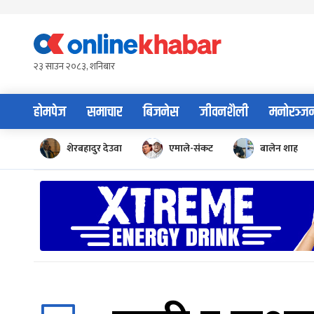
Skip
to
content
२३ साउन २०८३, शनिबार
होमपेज
समाचार
बिजनेस
जीवनशैली
मनोरञ्ज
शेरबहादुर देउवा
एमाले-संकट
बालेन शाह