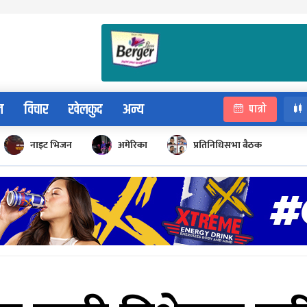
न
विचार
खेलकुद
अन्य
पात्रो
नाइट भिजन
अमेरिका
प्रतिनिधिसभा बैठक