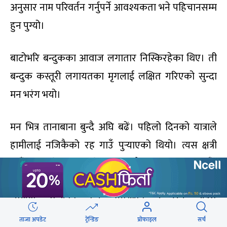
अनुसार नाम परिवर्तन गर्नुपर्ने आवश्यकता भने पहिचानसम्म
हुन पुग्यो।
बाटोभरि बन्दुकका आवाज लगातार निस्किरहेका थिए। ती
बन्दुक कस्तूरी लगायतका मृगलाई लक्षित गरिएको सुन्दा
मन भरंग भयो।
मन भित्र तानाबाना बुन्दै अघि बढें। पहिलो दिनको यात्राले
हामीलाई नजिकैको रह गाउँ पुर्‍याएको थियो। त्यस क्षत्री
गाउँको निरपेक्ष गरीबी देख्दा म निकै भावुक भएको थिएँ।
तिनीहरुको कुपोषित शरीर, लवाई खवाई र रहनसहन हेर्दा
लाग्थ्यो, राज्यको कुनै उपस्थिति नै छैन त्यहाँ।
बालबालिकाहरु सुकिला लुगा लगाएका हामीहरुलाई देख्दा
ताजा अपडेट
ट्रेन्डिङ
प्रोफाइल
सर्च