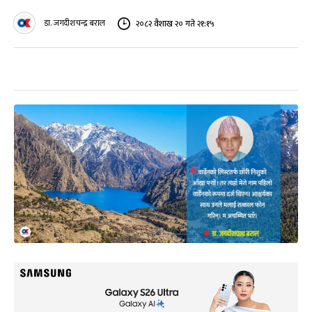
डा. जगदीशचन्द्र बराल
२०८२ वैशाख २० गते २१:१५