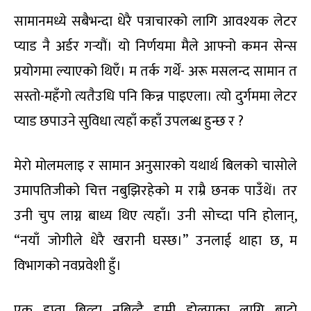
सामानमध्ये सबैभन्दा धेरै पत्राचारको लागि आवश्यक लेटर
प्याड नै अर्डर गर्‍यौं। यो निर्णयमा मैले आफ्नो कमन सेन्स
प्रयोगमा ल्याएको थिएँ। म तर्क गर्थें- अरू मसलन्द सामान त
सस्तो-महँगो त्यतैउधि पनि किन्न पाइएला। त्यो दुर्गममा लेटर
प्याड छपाउने सुविधा त्यहाँ कहाँ उपलब्ध हुन्छ र ?
मेरो मोलमलाइ र सामान अनुसारको यथार्थ बिलको चासोले
उमापतिजीको चित्त नबुझिरहेको म राम्रै छनक पाउँथें। तर
उनी चुप लाग्न बाध्य थिए त्यहाँ। उनी सोच्दा पनि होलान्,
“नयाँ जोगीले धेरै खरानी घस्छ।” उनलाई थाहा छ, म
विभागको नवप्रवेशी हुँ।
एक हप्ता बित्दा नबित्दै हामी डोल्पाका लागि बाटो