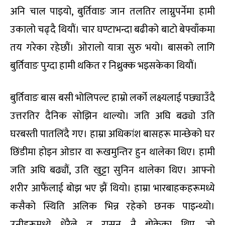
अनि चाल पाइयो, बुर्तिवाङ जान तलतिर लाग्नुपर्नेमा हामी
उकालो चढ्दै थियौं। चार घण्टाभन्दा बढीको बाटो बेफ्वाँकमा
तय गरेका रहेछौं। ओरालो यात्रा सुरु भयो। बासको लागि
बुर्तिवाङ पुग्दा हामी थकित र निथ्रुक्क भइसकेका थियौं।
बुर्तिवाङ बास बसी भोलिपल्ट हाम्रो लर्को लक्ष्यलाई पछ्याउँदै
उत्तरतिर दैनिक सोझिन थाल्यो। जति अघि बढ्यो उति
घरबस्ती पातलिंदै गए। हाम्रा अधिकांश बासहरू मान्छेको घर
छिंडीमा होइन ओडार वा रूखमुन्तिर हुन थालेका थिए। हामी
जति अघि बढ्यौं, उति खुट्टा सुनिन थालेका थिए। आफ्नो
शरीर आफैंलाई बोझ भए झैं थियो। हाम्रा भारबाहकहरूमध्ये
कसैको स्थिति अलिक भिन्न रहेको छनक पाइन्थ्यो।
उनीहरूमध्ये धेरैले त रासन नै बोकेका थिए, जो