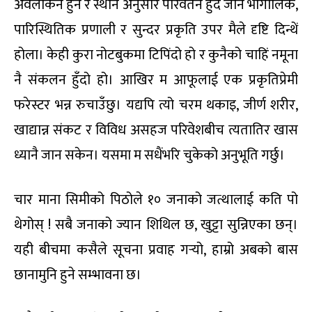
अवलोकन हुने र स्थान अनुसार परिवर्तन हुँदै जाने भौगोलिक,
पारिस्थितिक प्रणाली र सुन्दर प्रकृति उपर मैले दृष्टि दिन्थें
होला। केही कुरा नोटबुकमा टिपिंदो हो र कुनैको चाहिं नमूना
नै संकलन हुँदो हो। आखिर म आफूलाई एक प्रकृतिप्रेमी
फरेस्टर भन्न रुचाउँछु। यद्यपि त्यो चरम थकाइ, जीर्ण शरीर,
खाद्यान्न संकट र विविध असहज परिवेशबीच त्यतातिर खास
ध्यानै जान सकेन। यसमा म सधैंभरि चुकेको अनुभूति गर्छु।
चार माना सिमीको पिठोले १० जनाको जत्थालाई कति पो
थेगोस् ! सबै जनाको ज्यान शिथिल छ, खुट्टा सुन्निएका छन्।
यही बीचमा कसैले सूचना प्रवाह गर्‍यो, हाम्रो अबको बास
छानामुनि हुने सम्भावना छ।