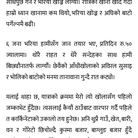
सोधपुछ गर्न र भरिया खोज्न लाग्यौं। रात्रिको खाना खाँदै गर्दा
हाम्रो ध्यान खानामा कम थियो, भरिया खोज्न र अघिको बाटो
पर्गेल्नमै बढी।
६ जना भरिया हामीसँग जान तयार भए, प्रतिदिन रु.५०
ज्यालामा। थोरै राहत र धेरै सन्देहका साथ हामी
बिछ्यौनातर्फ लाग्यौं। छेवैको आँधीखोलाको अविरल सुसाइ
र भोलिको बाटोको मनमा तानावाना गुन्दै रात कट्यो।
मलाई थाहा छ, यात्राको क्रममा मेरो त्यो खोलासँग पहिलो
जम्काभेट हुँदैछ। त्यसलाई कैयौं ठाउँबाट वारपार गर्दै पहिले
त कार्किनेटाको उकालो तय हुनेछ। अनि थुप्रै गाउँ, खेत, बारी,
वन र गोरेटो छिचोल्दै कुस्मा बजार, बाग्लुङ बजार हुँदै