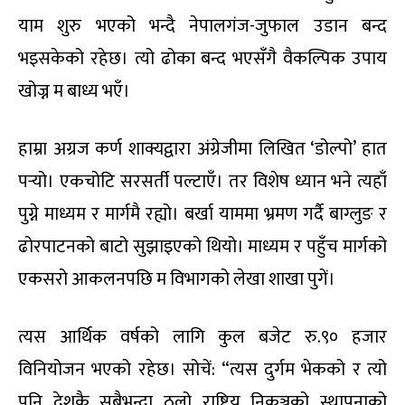
याम शुरु भएको भन्दै नेपालगंज-जुफाल उडान बन्द
भइसकेको रहेछ। त्यो ढोका बन्द भएसँगै वैकल्पिक उपाय
खोज्न म बाध्य भएँ।
हाम्रा अग्रज कर्ण शाक्यद्वारा अंग्रेजीमा लिखित ‘डोल्पो’ हात
पर्‍यो। एकचोटि सरसर्ती पल्टाएँ। तर विशेष ध्यान भने त्यहाँ
पुग्ने माध्यम र मार्गमै रह्यो। बर्खा याममा भ्रमण गर्दै बाग्लुङ र
ढोरपाटनको बाटो सुझाइएको थियो। माध्यम र पहुँच मार्गको
एकसरो आकलनपछि म विभागको लेखा शाखा पुगें।
त्यस आर्थिक वर्षको लागि कुल बजेट रु.९० हजार
विनियोजन भएको रहेछ। सोचें: “त्यस दुर्गम भेकको र त्यो
पनि देशकै सबैभन्दा ठूलो राष्ट्रिय निकुञ्जको स्थापनाको