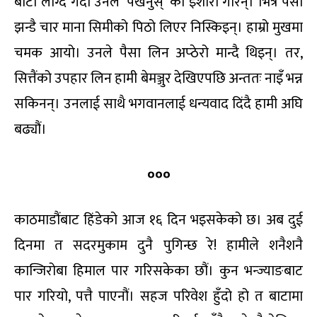
बाटो लाग्दै गर्दा उनले ‘पर्खनुस्’ को इशारा गरिन्। भित्र पसी
झन्डै चार माना सिमीको पिठो लिएर निस्किइन्। हाम्रो मुखमा
चमक आयो। उनले पैसा लिन अप्ठेरो मान्दै थिइन्। तर,
सित्तैंको उपहार लिन हामी बेमञ्जुर देखिएपछि अन्ततः नाइँ भन्न
सकिनन्। उनलाई साथै भगवानलाई धन्यवाद दिंदै हामी अघि
बढ्यौं।
०००
काठमाडौंबाट हिंडेको आज १६ दिन भइसकेको छ। अब दुई
दिनमा त सदरमुकाम दुनै पुगिन्छ रे! हामीले शनैशनै
कान्जिरोबा हिमाल पार गरिसकेका छौं। कुन भन्ज्याङबाट
पार गरियो, पत्तै पाएनौं। सहज परिवेश हुँदो हो त बाटामा