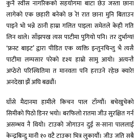
कुनै स्वीस नागरिकको सहयोगमा बाटा छेउ जस्ता छाना
लागेको एक छहारी बनेको छ रे! रात छाना मुनि बिताउन
पाइने भो भन्ने ठानी हाम्रा गलित पाइला समेतले केही गति
लिन थाले। साँझपख त्यस पाटीमा पुगियो पनि। तर दुर्भाग्य!
‘फ्रस्ट बाइट’ द्वारा पीडित एक व्यक्ति इन्तुनचिन्तु भै त्यसै
पाटीमा लम्पसार परेको दृश्य हाम्रो सामु आयो। अत्यन्तै
अप्ठेरो परिस्थितिमा त मानवता पनि हराउने रहेछ क्यारे!
अनदेखा झैं अघि बढ्यौं।
घाँसे मैदानमा हामीले किचन पाल टाँग्यौं। बचेखुचेको
सिमीको पिठो डिनर भयो। बरफिलो रातमा जीउ सुरक्षित गर्न
असम्भव नै थियो। टाउको जोगाउन दुई स-साना पाललाई
केन्द्रबिन्दु मानी १० वटै टाउका भित्र लुकायौं। जीउ जति सबै