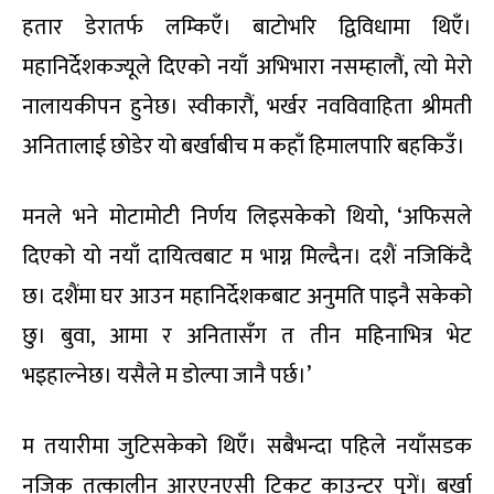
हतार डेरातर्फ लम्किएँ। बाटोभरि द्विविधामा थिएँ।
महानिर्देशकज्यूले दिएको नयाँ अभिभारा नसम्हालौं, त्यो मेरो
नालायकीपन हुनेछ। स्वीकारौं, भर्खर नवविवाहिता श्रीमती
अनितालाई छोडेर यो बर्खाबीच म कहाँ हिमालपारि बहकिउँ।
मनले भने मोटामोटी निर्णय लिइसकेको थियो, ‘अफिसले
दिएको यो नयाँ दायित्वबाट म भाग्न मिल्दैन। दशैं नजिकिंदै
छ। दशैंमा घर आउन महानिर्देशकबाट अनुमति पाइनै सकेको
छु। बुवा, आमा र अनितासँग त तीन महिनाभित्र भेट
भइहाल्नेछ। यसैले म डोल्पा जानै पर्छ।’
म तयारीमा जुटिसकेको थिएँ। सबैभन्दा पहिले नयाँसडक
नजिक तत्कालीन आरएनएसी टिकट काउन्टर पुगें। बर्खा