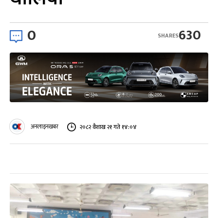
0
630
SHARES
अनलाइनखबर
२०८२ वैशाख २१ गते १४:०४