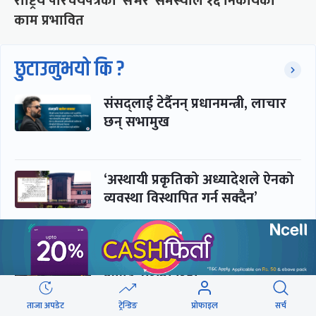
राष्ट्रिय परिचयपत्रको ‘सर्भर’ समस्याले १६ निकायका
काम प्रभावित
छुटाउनुभयो कि ?
संसद्लाई टेर्दैनन् प्रधानमन्त्री, लाचार
छन् सभामुख
‘अस्थायी प्रकृतिको अध्यादेशले ऐनको
व्यवस्था विस्थापित गर्न सक्दैन’
सरकार-प्रसाईं लुकामारी : छिनमै
पक्राउ, तुरुन्तै रिहा
ताजा अपडेट
ट्रेन्डिङ
प्रोफाइल
सर्च