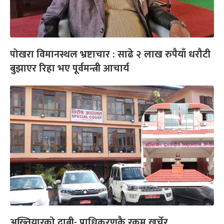
पोखरा विमानस्थल भ्रष्टाचार : साढे २ लाख रुपैयाँ धरौटी
बुझाएर रिहा भए पूर्वमन्त्री आचार्य
अख्तियारको दाबी- प्राधिकरणकै रकम खर्चेर