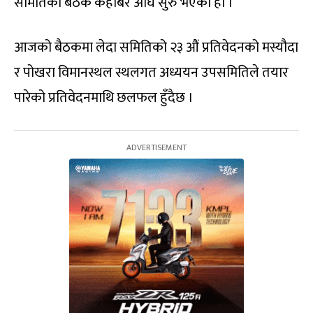
समितिको बैठक केहीबेर अघि सुरु भएको हो ।
आजको बैठकमा लेदा समितिको २३ औं प्रतिवेदनको मस्यौदा
र पोखरा विमानस्थल स्थलगत अध्ययन उपसमितिले तयार
पारेको प्रतिवेदनमाथि छलफल हुँदैछ ।