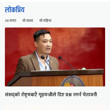
लोकप्रिय
२४ घण्टा
यो साता
यो महिना
संसद्को रोष्ट्रमबाटै गृहमन्त्रीले दिए प्रश्न नगर्न चेतावनी