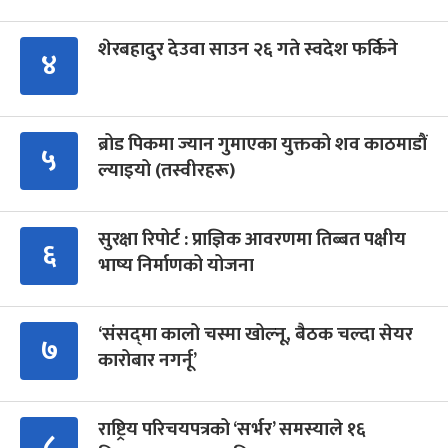
शेरबहादुर देउवा साउन २६ गते स्वदेश फर्किने
४
ब्रोड पिकमा ज्यान गुमाएका युक्तको शव काठमाडौं
५
ल्याइयो (तस्वीरहरू)
सुरक्षा रिपोर्ट : प्राज्ञिक आवरणमा तिब्बत पक्षीय
६
भाष्य निर्माणको योजना
‘संसद्‍मा कालो चस्मा खोल्नू, बैठक चल्दा सेयर
७
कारोबार नगर्नू’
राष्ट्रिय परिचयपत्रको ‘सर्भर’ समस्याले १६
८