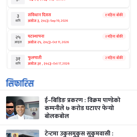
संविधान दिवस
१ महिना बाँकी
३
-
असोज ३, २०८३
Sep 19, 2026
शनि
घटस्थापना
२ महिना बाँकी
२५
-
असोज २५, २०८३
Oct 11, 2026
आइत
फूलपाती
२ महिना बाँकी
३१
-
असोज ३१ , २०८३
Oct 17, 2026
शनि
कार्तिक सङ्क्रान्ति
२ महिना बाँकी
१
सिफारिस
-
कार्तिक १, २०८३
Oct 18, 2026
आइत
ई–बिडिङ प्रकरण : विक्रम पाण्डेको
महानवमी
२ महिना बाँकी
३
-
कम्पनीले ७ करोड घटाएर फेर्‍यो
कार्तिक ३, २०८३
Oct 20, 2026
मंगल
बोलकबोल
विजयादशमी
२ महिना बाँकी
४
-
कार्तिक ४, २०८३
Oct 21, 2026
बुध
टेन्टमा उकुसमुकुस सुकुमवासी :