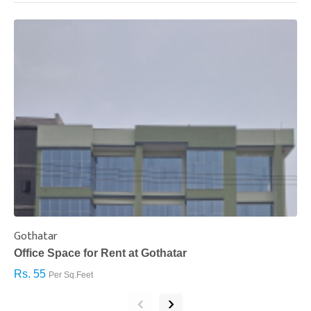
Gothatar
S
Office Space for Rent at Gothatar
H
Rs. 55
R
Per Sq.Feet
‹
›