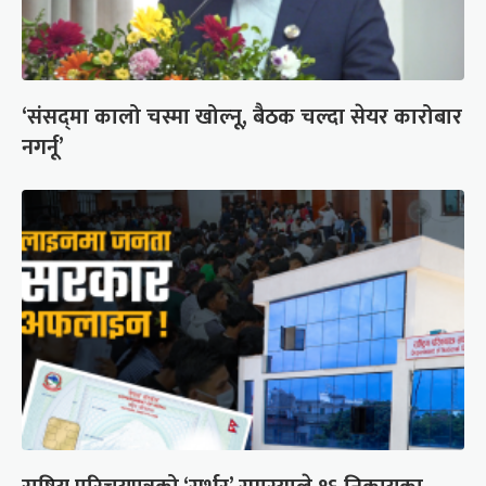
‘संसद्‍मा कालो चस्मा खोल्नू, बैठक चल्दा सेयर कारोबार
नगर्नू’