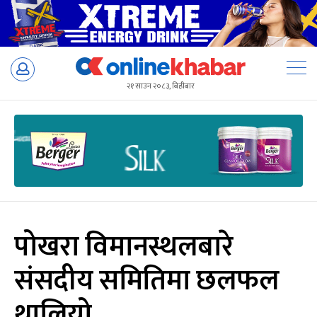
Skip
to
२१ साउन २०८३, बिहीबार
content
पोखरा विमानस्थलबारे
संसदीय समितिमा छलफल
थालियो