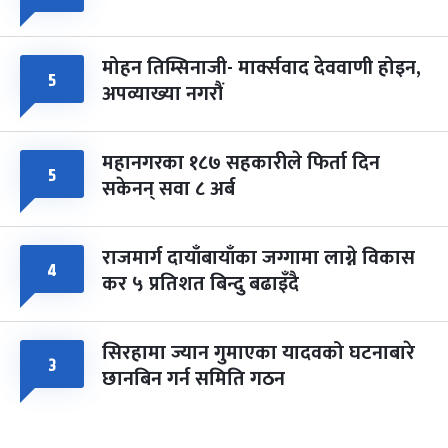
मोहन तिम्सिनाजी- मार्क्सवाद देववाणी होइन,
५
अपव्याख्या नगरौं
महानगरका १८७ सहकारीले फिर्ता दिन
५
सकेनन् सवा ८ अर्ब
राजमार्ग दायाँबायाँका जग्गामा लाग्ने विकास
४
कर ५ प्रतिशत बिन्दु बढाइँदै
सिरहामा ज्यान गुमाएका यादवको घटनाबारे
३
छानबिन गर्न समिति गठन