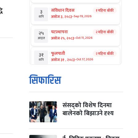
धि
संविधान दिवस
१ महिना बाँकी
३
-
असोज ३, २०८३
Sep 19, 2026
शनि
घटस्थापना
२ महिना बाँकी
२५
-
असोज २५, २०८३
Oct 11, 2026
आइत
फूलपाती
२ महिना बाँकी
३१
-
असोज ३१ , २०८३
Oct 17, 2026
शनि
कार्तिक सङ्क्रान्ति
२ महिना बाँकी
१
सिफारिस
-
कार्तिक १, २०८३
Oct 18, 2026
आइत
महानवमी
२ महिना बाँकी
३
-
कार्तिक ३, २०८३
Oct 20, 2026
मंगल
संसद्को विशेष दिनमा
बालेनको बिझाउने दृश्य
विजयादशमी
२ महिना बाँकी
४
-
कार्तिक ४, २०८३
Oct 21, 2026
बुध