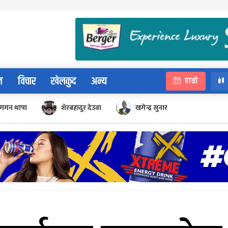
न
विचार
खेलकुद
अन्य
पात्रो
गगन थापा
शेरबहादुर देउवा
खगेन्द्र सुनार