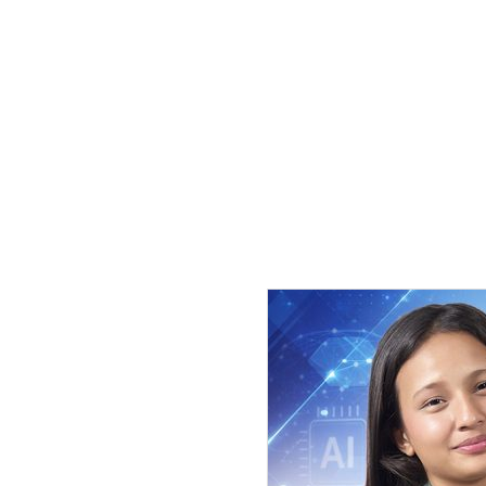
मंगलबार ७१ वर्षको उमेरमा
वामपन्थी 
उनी पार्किन्सन रोगबाट पीडित थिए ।