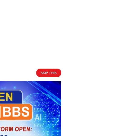
SKIP THIS
आगामी बिदाहरु
जनै पूर्णिमा
१९ दिन बाँकी
१२
-
भाद्र १२, २०८३
Aug 28, 2026
शुक्र