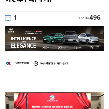
1
496
SHARES
अनलाइनखबर
२०८२ वैशाख ३० गते १६:५४