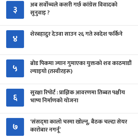
अब सर्वोच्चले कसरी गर्छ कांग्रेस विवादको
३
सुनुवाइ ?
शेरबहादुर देउवा साउन २६ गते स्वदेश फर्किने
४
ब्रोड पिकमा ज्यान गुमाएका युक्तको शव काठमाडौं
५
ल्याइयो (तस्वीरहरू)
सुरक्षा रिपोर्ट : प्राज्ञिक आवरणमा तिब्बत पक्षीय
६
भाष्य निर्माणको योजना
‘संसद्‍मा कालो चस्मा खोल्नू, बैठक चल्दा सेयर
७
कारोबार नगर्नू’