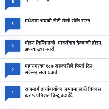
८
मधेशमा भयको रोटी सेक्दै सीके राउत
५
मोहन तिम्सिनाजी- मार्क्सवाद देववाणी होइन,
५
अपव्याख्या नगरौं
महानगरका १८७ सहकारीले फिर्ता दिन
५
सकेनन् सवा ८ अर्ब
राजमार्ग दायाँबायाँका जग्गामा लाग्ने विकास
४
कर ५ प्रतिशत बिन्दु बढाइँदै