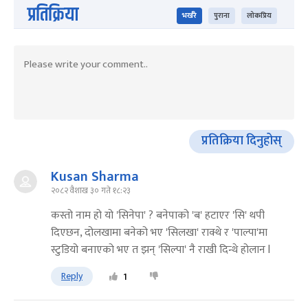
प्रतिक्रिया
भर्खरै
पुराना
लोकप्रिय
प्रतिक्रिया दिनुहोस्
Kusan Sharma
२०८२ वैशाख ३० गते १८:२३
कस्तो नाम हो यो 'सिनेपा' ? बनेपाको 'ब' हटाएर 'सि' थपी
दिएछन, दोलखामा बनेको भए 'सिलखा' राक्थे र 'पाल्पा'मा
स्टुडियो बनाएको भए त झन् 'सिल्पा' नै राखी दिन्थे होलान l
Reply
1