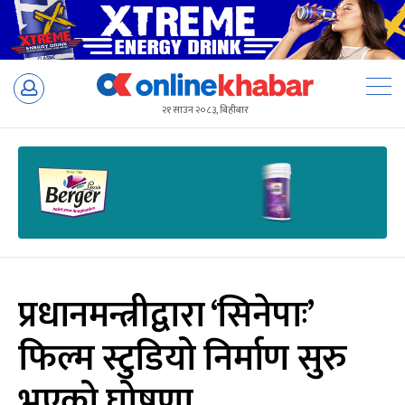
Skip
to
२१ साउन २०८३, बिहीबार
content
प्रधानमन्त्रीद्वारा ‘सिनेपाः’
फिल्म स्टुडियो निर्माण सुरु
भएको घोषणा