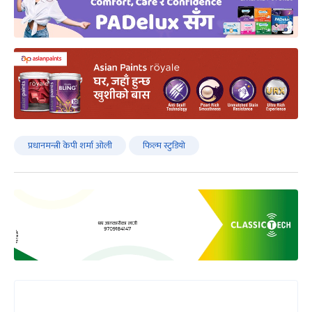
प्रधानमन्त्री केपी शर्मा ओली
फिल्म स्टुडियो