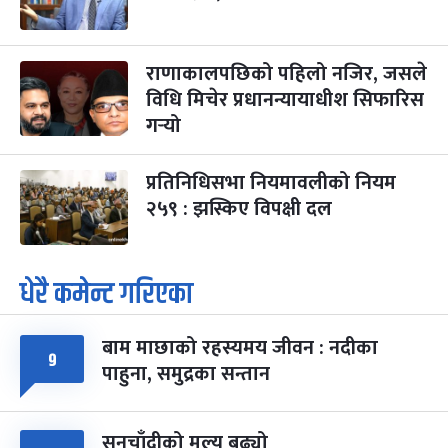
राणाकालपछिको पहिलो नजिर, जसले
विधि मिचेर प्रधानन्यायाधीश सिफारिस
गर्‍यो
प्रतिनिधिसभा नियमावलीको नियम
२५९ : झस्किए विपक्षी दल
धेरै कमेन्ट गरिएका
बाम माछाको रहस्यमय जीवन : नदीका
९
पाहुना, समुद्रका सन्तान
सुनचाँदीको मूल्य बढ्यो