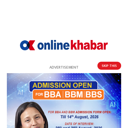
सम्बन्धित खबर
SKIP THIS
ADVERTISEMENT
एसईईको पूरक १ असारदेखि