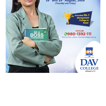
एसईई नतिजा गत वर्षभन्दा ५ प्रतिशत सुधार