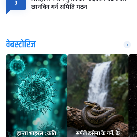
३
छानबिन गर्न समिति गठन
वेबस्टोरिज
हान्ता भाइरस : कति
सर्पले डसेमा के गर्ने, के