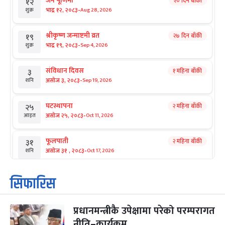
जनै पूर्णिमा
२० दिन बाँकी
१२
-
भाद्र १२, २०८३
Aug 28, 2026
शुक्र
श्रीकृष्ण जन्माष्टमी व्रत
२७ दिन बाँकी
१९
-
भाद्र १९, २०८३
Sep 4, 2026
शुक्र
संविधान दिवस
१ महिना बाँकी
३
-
असोज ३, २०८३
Sep 19, 2026
शनि
घटस्थापना
२ महिना बाँकी
२५
-
असोज २५, २०८३
Oct 11, 2026
आइत
फूलपाती
२ महिना बाँकी
३१
-
असोज ३१ , २०८३
Oct 17, 2026
शनि
कार्तिक सङ्क्रान्ति
२ महिना बाँकी
१
सिफारिस
-
कार्तिक १, २०८३
Oct 18, 2026
आइत
प्रधानमन्त्रीकै उपेक्षामा परेको परम्परागत
महानवमी
२ महिना बाँकी
३
-
नीति–कार्यक्रम
कार्तिक ३, २०८३
Oct 20, 2026
मंगल