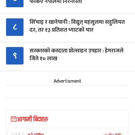
फर्किए नेपालमा निरन्तरता
सिँचाइ र खानेपानी : विद्युत् महसुलमा सहुलियत
८
दर, तर १३ प्रतिशत भ्याटको भार
सरकारको करदाता प्रोत्साहन उपहार : हेमराजले
९
जिते १० लाख
Advertisment
आगामी बिदाहरु