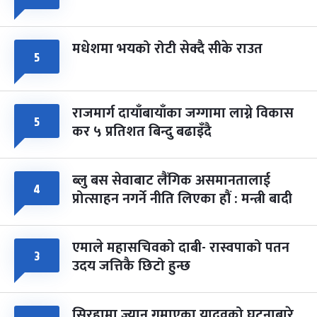
मधेशमा भयको रोटी सेक्दै सीके राउत
५
राजमार्ग दायाँबायाँका जग्गामा लाग्ने विकास
५
कर ५ प्रतिशत बिन्दु बढाइँदै
ब्लु बस सेवाबाट लैंगिक असमानतालाई
४
प्रोत्साहन नगर्ने नीति लिएका हौं : मन्त्री बादी
एमाले महासचिवको दाबी- रास्वपाको पतन
३
उदय जत्तिकै छिटो हुन्छ
सिरहामा ज्यान गुमाएका यादवको घटनाबारे