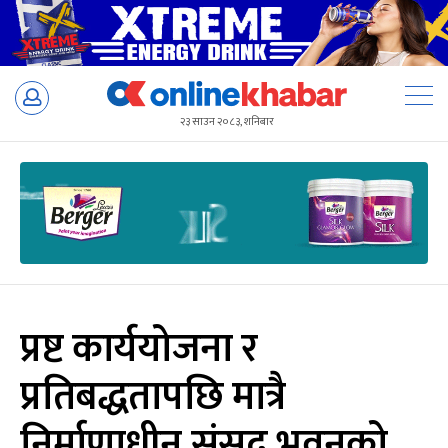
Skip
to
२३ साउन २०८३, शनिबार
content
प्रष्ट कार्ययोजना र
प्रतिबद्धतापछि मात्रै
निर्माणाधीन संसद भवनको