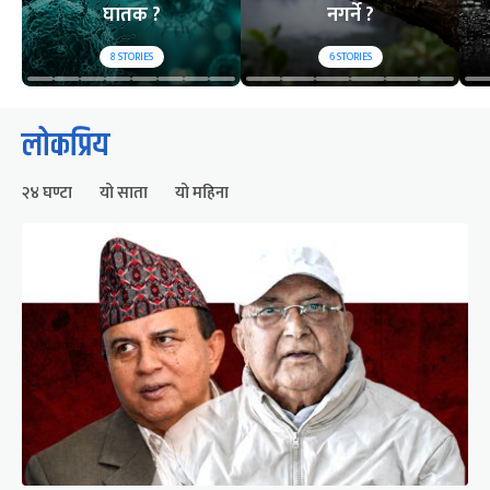
घातक ?
नगर्ने ?
8
STORIES
6
STORIES
लोकप्रिय
२४ घण्टा
यो साता
यो महिना