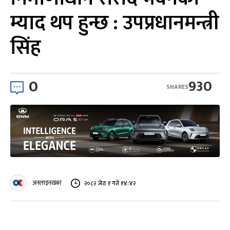
म्याद थप हुन्छ : उपप्रधानमन्त्री
सिंह
0
930
SHARES
अनलाइनखबर
२०८२ जेठ १ गते १४:४२