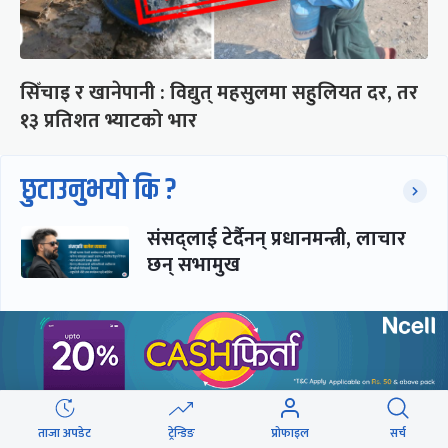
सिँचाइ र खानेपानी : विद्युत् महसुलमा सहुलियत दर, तर
१३ प्रतिशत भ्याटको भार
छुटाउनुभयो कि ?
संसद्लाई टेर्दैनन् प्रधानमन्त्री, लाचार
छन् सभामुख
‘अस्थायी प्रकृतिको अध्यादेशले ऐनको
व्यवस्था विस्थापित गर्न सक्दैन’
ताजा अपडेट
ट्रेन्डिङ
प्रोफाइल
सर्च