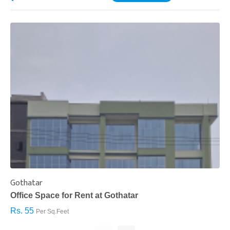
Gothatar
S
Office Space for Rent at Gothatar
H
Rs. 55
R
Per Sq.Feet