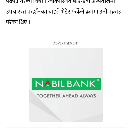
पक्राउ गरेको थियो । ग्वार्कोस्थित बीएन्डबी अस्पतालमा
उपचाररत प्रदर्शनका घाइते भेटेर फर्केने क्रममा उनी पक्राउ
परेका थिए ।