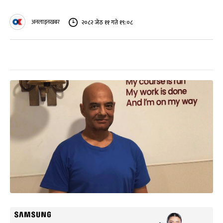
अनलाइनखबर
२०८२ जेठ ११ गते १९:०८