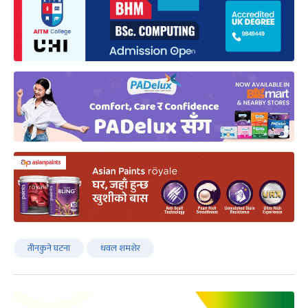
तीनकुने घटना
धवल शमशेर