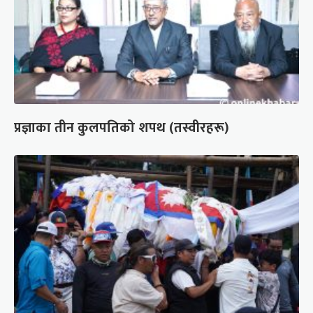
प्रज्ञाका तीन कुलपतिको शपथ (तस्वीरहरू)