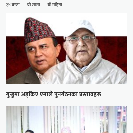
२४ घण्टा
यो साता
यो महिना
गुन्डुमा अड्किए एमाले पुनर्गठनका प्रस्तावहरू