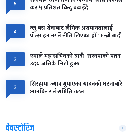
राजमार्ग दायाँबायाँका जग्गामा लाग्ने विकास
५
कर ५ प्रतिशत बिन्दु बढाइँदै
ब्लु बस सेवाबाट लैंगिक असमानतालाई
४
प्रोत्साहन नगर्ने नीति लिएका हौं : मन्त्री बादी
एमाले महासचिवको दाबी- रास्वपाको पतन
३
उदय जत्तिकै छिटो हुन्छ
सिरहामा ज्यान गुमाएका यादवको घटनाबारे
३
छानबिन गर्न समिति गठन
वेबस्टोरिज