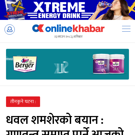
Skip
to
२३ साउन २०८३, शनिबार
content
तीनकुने घटना :
धवल शमशेरको बयान :
गणतन्त्र समाप्त पार्ने आजको