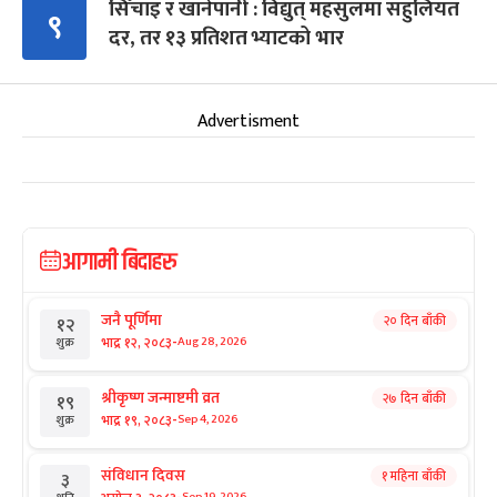
सिँचाइ र खानेपानी : विद्युत् महसुलमा सहुलियत
९
दर, तर १३ प्रतिशत भ्याटको भार
Advertisment
आगामी बिदाहरु
जनै पूर्णिमा
२० दिन बाँकी
१२
-
भाद्र १२, २०८३
Aug 28, 2026
शुक्र
श्रीकृष्ण जन्माष्टमी व्रत
२७ दिन बाँकी
१९
-
भाद्र १९, २०८३
Sep 4, 2026
शुक्र
संविधान दिवस
१ महिना बाँकी
३