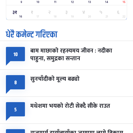
9
10
11
12
13
14
15
ग्याल्पो ल्होसार
७ महिना बाँकी
२५
३१
१
२
३
४
५
६
-
फाल्गुन २५, २०८३
Mar 9, 2027
मंगल
16
17
18
19
20
21
22
धेरै कमेन्ट गरिएका
पूर्णिमा व्रत
७ महिना बाँकी
७
-
चैत्र ७, २०८३
Mar 21, 2027
आइत
बाम माछाको रहस्यमय जीवन : नदीका
फागुपूर्णिमा
७ महिना बाँकी
८
१०
पाहुना, समुद्रका सन्तान
-
चैत्र ८, २०८३
Mar 22, 2027
सोम
सुनचाँदीको मूल्य बढ्यो
८
मधेशमा भयको रोटी सेक्दै सीके राउत
५