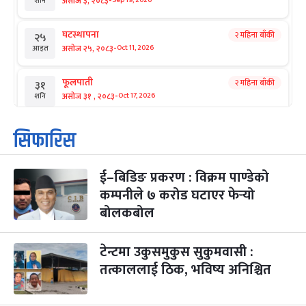
-
असोज ३, २०८३
Sep 19, 2026
शनि
घटस्थापना
२ महिना बाँकी
२५
-
असोज २५, २०८३
Oct 11, 2026
आइत
फूलपाती
२ महिना बाँकी
३१
-
असोज ३१ , २०८३
Oct 17, 2026
शनि
कार्तिक सङ्क्रान्ति
२ महिना बाँकी
१
सिफारिस
-
कार्तिक १, २०८३
Oct 18, 2026
आइत
ई–बिडिङ प्रकरण : विक्रम पाण्डेको
महानवमी
२ महिना बाँकी
३
-
कम्पनीले ७ करोड घटाएर फेर्‍यो
कार्तिक ३, २०८३
Oct 20, 2026
मंगल
बोलकबोल
विजयादशमी
२ महिना बाँकी
४
-
कार्तिक ४, २०८३
Oct 21, 2026
बुध
टेन्टमा उकुसमुकुस सुकुमवासी :
तत्काललाई ठिक, भविष्य अनिश्चित
पापा‌ङ्कुशा एकादशी व्रत
२ महिना बाँकी
५
-
कार्तिक ५, २०८३
Oct 22, 2026
बिहि