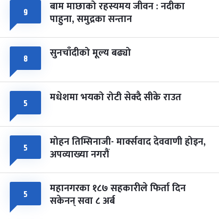
बाम माछाको रहस्यमय जीवन : नदीका
९
फागुपूर्णिमा
७ महिना बाँकी
८
पाहुना, समुद्रका सन्तान
-
चैत्र ८, २०८३
Mar 22, 2027
सोम
सुनचाँदीको मूल्य बढ्यो
८
मधेशमा भयको रोटी सेक्दै सीके राउत
५
मोहन तिम्सिनाजी- मार्क्सवाद देववाणी होइन,
५
अपव्याख्या नगरौं
महानगरका १८७ सहकारीले फिर्ता दिन
५
सकेनन् सवा ८ अर्ब