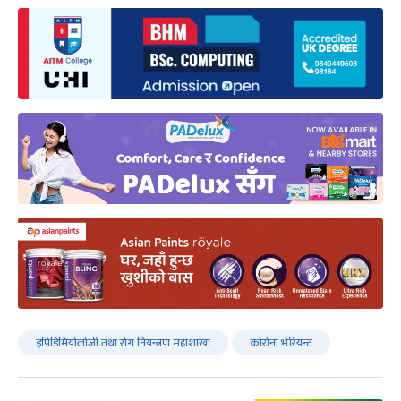
इपिडिमियोलोजी तथा रोग नियन्त्रण महाशाखा
कोरोना भेरियन्ट