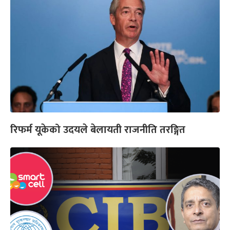
रिफर्म यूकेको उदयले बेलायती राजनीति तरङ्गित