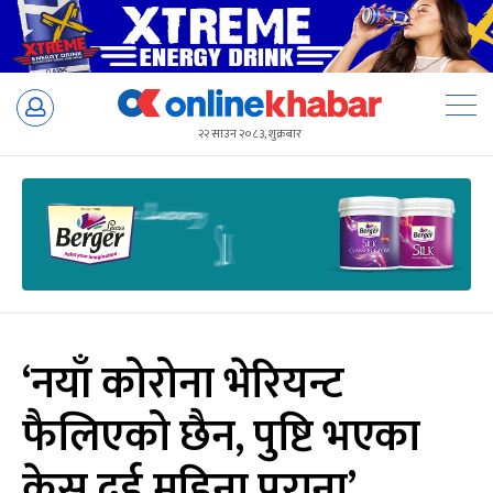
Skip
to
२२ साउन २०८३, शुक्रबार
content
‘नयाँ कोरोना भेरियन्ट
फैलिएको छैन, पुष्टि भएका
केस दुई महिना पुराना’