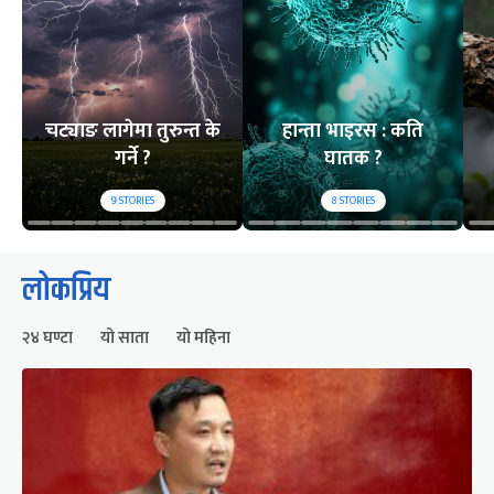
चट्याङ लागेमा तुरुन्त के
हान्ता भाइरस : कति
गर्ने ?
घातक ?
9
STORIES
8
STORIES
लोकप्रिय
२४ घण्टा
यो साता
यो महिना