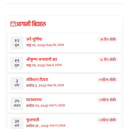
आगामी बिदाहरु
जनै पूर्णिमा
२१ दिन बाँकी
१२
-
भाद्र १२, २०८३
Aug 28, 2026
शुक्र
श्रीकृष्ण जन्माष्टमी व्रत
२८ दिन बाँकी
१९
-
भाद्र १९, २०८३
Sep 4, 2026
शुक्र
संविधान दिवस
१ महिना बाँकी
३
-
असोज ३, २०८३
Sep 19, 2026
शनि
घटस्थापना
२ महिना बाँकी
२५
-
असोज २५, २०८३
Oct 11, 2026
आइत
फूलपाती
२ महिना बाँकी
३१
-
असोज ३१ , २०८३
Oct 17, 2026
शनि