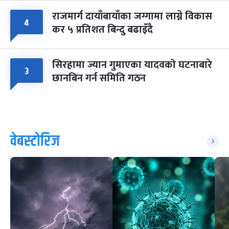
राजमार्ग दायाँबायाँका जग्गामा लाग्ने विकास
४
कर ५ प्रतिशत बिन्दु बढाइँदै
सिरहामा ज्यान गुमाएका यादवको घटनाबारे
३
छानबिन गर्न समिति गठन
वेबस्टोरिज