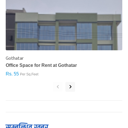
Gothatar
S
Office Space for Rent at Gothatar
H
Rs. 55
R
Per Sq.Feet
‹
›
सम्बन्धित खबर