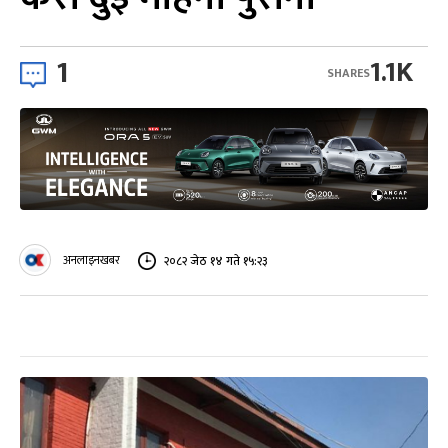
1
1.1K
SHARES
अनलाइनखबर
२०८२ जेठ १४ गते १५:२३