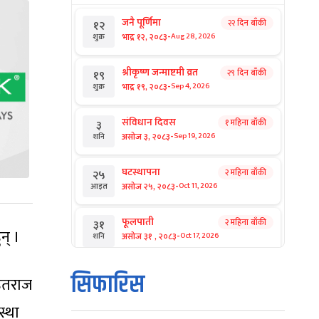
जनै पूर्णिमा
२२ दिन बाँकी
१२
-
भाद्र १२, २०८३
Aug 28, 2026
शुक्र
श्रीकृष्ण जन्माष्टमी व्रत
२९ दिन बाँकी
१९
-
भाद्र १९, २०८३
Sep 4, 2026
शुक्र
संविधान दिवस
१ महिना बाँकी
३
-
असोज ३, २०८३
Sep 19, 2026
शनि
घटस्थापना
२ महिना बाँकी
२५
-
असोज २५, २०८३
Oct 11, 2026
आइत
फूलपाती
२ महिना बाँकी
३१
न् ।
-
असोज ३१ , २०८३
Oct 17, 2026
शनि
कार्तिक सङ्क्रान्ति
२ महिना बाँकी
१
सिफारिस
हितराज
-
कार्तिक १, २०८३
Oct 18, 2026
आइत
स्था