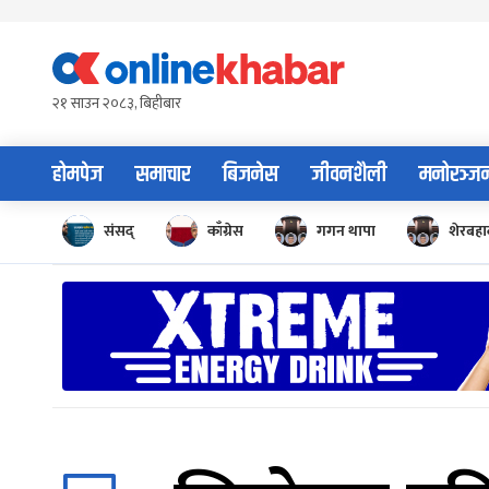
Skip
to
content
२१ साउन २०८३, बिहीबार
होमपेज
समाचार
बिजनेस
जीवनशैली
मनोरञ्ज
संसद्
काँग्रेस
गगन थापा
शेरबहाद