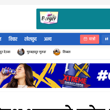
न
विचार
खेलकुद
अन्य
पात्रो
ुर देउवा
पुरबहादुर गुरुङ
तिब्बत