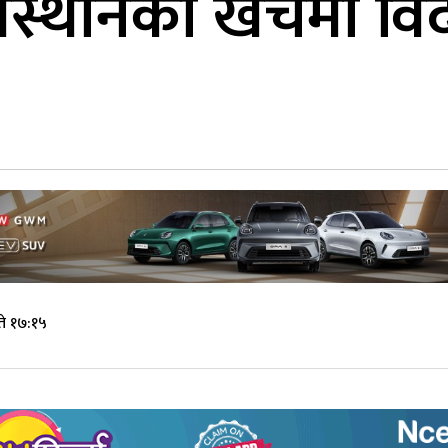
ंस्थानको खर्चमा वि
े १७:१५