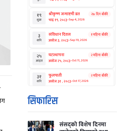
श्रीकृष्ण जन्माष्टमी व्रत
२७ दिन बाँकी
१९
-
भाद्र १९, २०८३
Sep 4, 2026
शुक्र
संविधान दिवस
१ महिना बाँकी
३
-
असोज ३, २०८३
Sep 19, 2026
शनि
घटस्थापना
२ महिना बाँकी
२५
-
असोज २५, २०८३
Oct 11, 2026
आइत
फूलपाती
२ महिना बाँकी
३१
-
असोज ३१ , २०८३
Oct 17, 2026
शनि
ै
कार्तिक सङ्क्रान्ति
२ महिना बाँकी
१
सिफारिस
योग
-
कार्तिक १, २०८३
Oct 18, 2026
आइत
महानवमी
२ महिना बाँकी
३
-
कार्तिक ३, २०८३
Oct 20, 2026
मंगल
संसद्को विशेष दिनमा