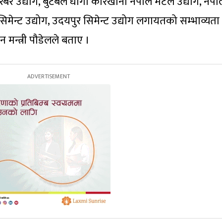
र उद्योग, बुटबल धागो कारखाना नेपाल मेटल उद्योग, नेपा
 सिमेन्ट उद्योग, उदयपुर सिमेन्ट उद्योग लगायतको सम्भाव्यता
मन्त्री पौडेलले बताए ।