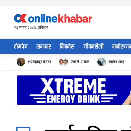
Skip
to
content
२३ साउन २०८३, शनिबार
होमपेज
समाचार
बिजनेस
जीवनशैली
मनोरञ्ज
शेरबहादुर देउवा
एमाले-संकट
बालेन शाह