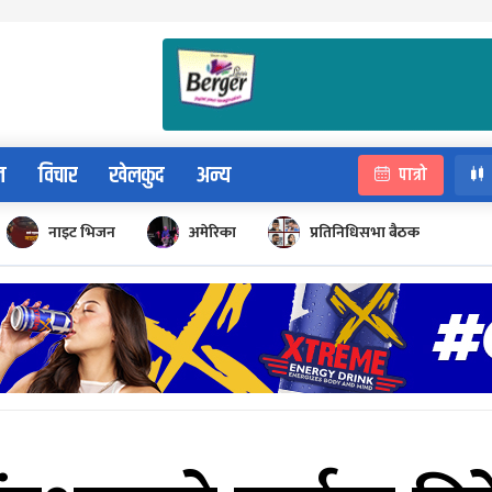
न
विचार
खेलकुद
अन्य
पात्रो
नाइट भिजन
अमेरिका
प्रतिनिधिसभा बैठक