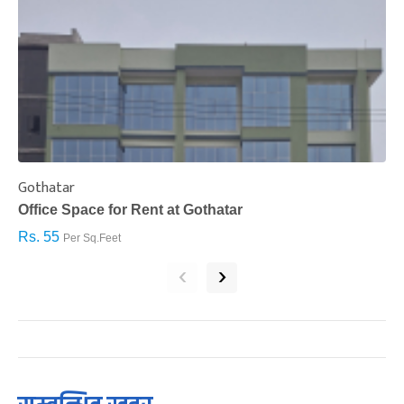
Gothatar
S
Office Space for Rent at Gothatar
H
Rs. 55
R
Per Sq.Feet
‹
›