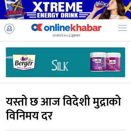
Skip
to
२२ साउन २०८३, शुक्रबार
content
यस्तो छ आज विदेशी मुद्राको
विनिमय दर