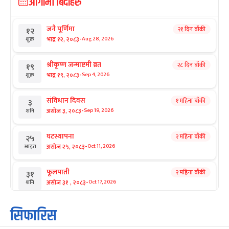
आगामी बिदाहरु
जनै पूर्णिमा
२१ दिन बाँकी
१२
-
भाद्र १२, २०८३
Aug 28, 2026
शुक्र
श्रीकृष्ण जन्माष्टमी व्रत
२८ दिन बाँकी
१९
-
भाद्र १९, २०८३
Sep 4, 2026
शुक्र
संविधान दिवस
१ महिना बाँकी
३
-
असोज ३, २०८३
Sep 19, 2026
शनि
घटस्थापना
२ महिना बाँकी
२५
-
असोज २५, २०८३
Oct 11, 2026
आइत
फूलपाती
२ महिना बाँकी
३१
-
असोज ३१ , २०८३
Oct 17, 2026
शनि
कार्तिक सङ्क्रान्ति
२ महिना बाँकी
१
सिफारिस
-
कार्तिक १, २०८३
Oct 18, 2026
आइत