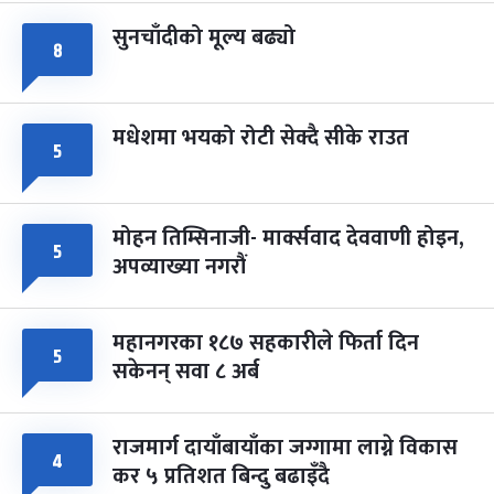
सुनचाँदीको मूल्य बढ्यो
८
मधेशमा भयको रोटी सेक्दै सीके राउत
५
मोहन तिम्सिनाजी- मार्क्सवाद देववाणी होइन,
५
अपव्याख्या नगरौं
महानगरका १८७ सहकारीले फिर्ता दिन
५
सकेनन् सवा ८ अर्ब
राजमार्ग दायाँबायाँका जग्गामा लाग्ने विकास
४
कर ५ प्रतिशत बिन्दु बढाइँदै