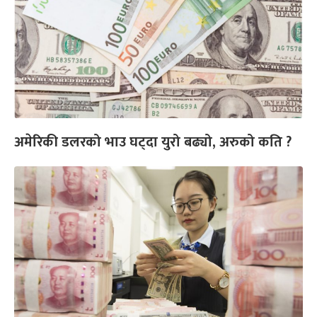
अमेरिकी डलरको भाउ घट्दा युरो बढ्यो, अरुको कति ?