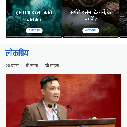
हान्ता भाइरस : कति
सर्पले डसेमा के गर्ने, के
घातक ?
नगर्ने ?
8
STORIES
6
STORIES
लोकप्रिय
२४ घण्टा
यो साता
यो महिना