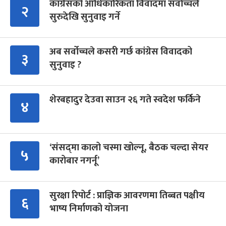
कांग्रेसको आधिकारिकता विवादमा सर्वोच्चले
२
सुरुदेखि सुनुवाइ गर्ने
अब सर्वोच्चले कसरी गर्छ कांग्रेस विवादको
३
सुनुवाइ ?
शेरबहादुर देउवा साउन २६ गते स्वदेश फर्किने
४
‘संसद्‍मा कालो चस्मा खोल्नू, बैठक चल्दा सेयर
५
कारोबार नगर्नू’
सुरक्षा रिपोर्ट : प्राज्ञिक आवरणमा तिब्बत पक्षीय
६
भाष्य निर्माणको योजना