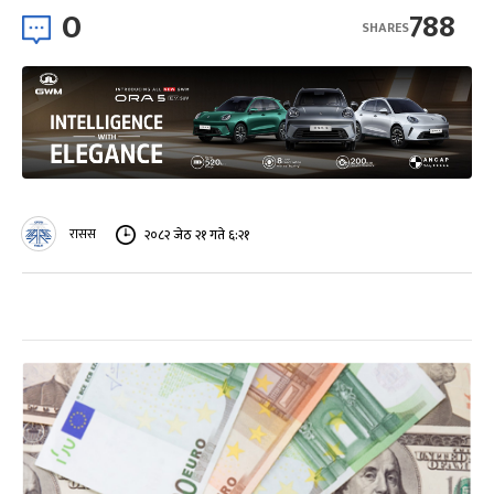
0
788
SHARES
रासस
२०८२ जेठ २१ गते ६:२१