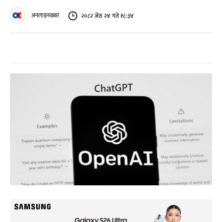
अनलाइनखबर
२०८२ जेठ २४ गते १८:३४