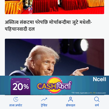
अस्तित्व संकटमा परेपछि मोर्चाबन्दीमा जुटे मधेशी-
पहिचानवादी दल
अमेरिकामा रूसमाथि प्रतिबन्ध लगाउने विधेयक पारित,
ताजा अपडेट
ट्रेन्डिङ
प्रोफाइल
सर्च