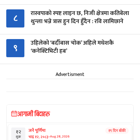
रास्वपाको स्पष्ट लाइन छ, निजी क्षेत्रमा कतिबेला
८
थुन्ला भन्ने त्रास हुन दिन हुँदैन : रवि लामिछाने
उहिलेको ‘बर्दीबास चोक’ अहिले मधेशकै
९
‘कनेक्टिभिटी हब’
Advertisment
आगामी बिदाहरु
जनै पूर्णिमा
१९ दिन बाँकी
१२
-
भाद्र १२, २०८३
Aug 28, 2026
शुक्र