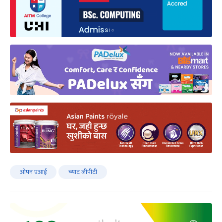
ओपन एआई
च्याट जीपीटी