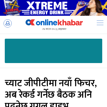
Skip
to
२४ साउन २०८३, आइतबार
content
च्याट जीपीटीमा नयाँ फिचर,
अब रेकर्ड गर्नेछ बैठक अनि
पढ्नेछ गुगल ड्राइभ