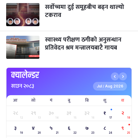
-
कार्तिक २९, २०८३
Nov 15, 2026
आइत
सर्वोच्चमा दुई समूहबीच बढ्न थाल्यो
टकराव
क्रिसमस डे
४ महिना बाँकी
१०
-
पौष १०, २०८३
Dec 25, 2026
शुक्र
तमुल्होछार
स्वास्थ्य परीक्षण ठगीको अनुसन्धान
४ महिना बाँकी
१५
-
पौष १५, २०८३
Dec 30, 2026
बुध
प्रतिवेदन श्रम मन्त्रालयबाटै गायब
पृथ्वी जयन्ती
५ महिना बाँकी
२७
-
पौष २७, २०८३
Jan 11, 2027
सोम
क्यालेन्डर
माघे सङ्क्रान्ति
५ महिना बाँकी
१
साउन २०८३
-
Jul
Aug 2026
माघ १, २०८३
Jan 15, 2027
/
शुक्र
आ
सो
मं
बु
बि
शु
श
सहिद दिवस
५ महिना बाँकी
१६
-
माघ १६, २०८३
Jan 30, 2027
शनि
२८
२९
३०
३१
३२
१
२
12
13
14
15
16
17
18
सोनम ल्होछार
६ महिना बाँकी
२४
३
४
५
६
७
८
९
-
माघ २४, २०८३
Feb 7, 2027
आइत
19
20
21
22
23
24
25