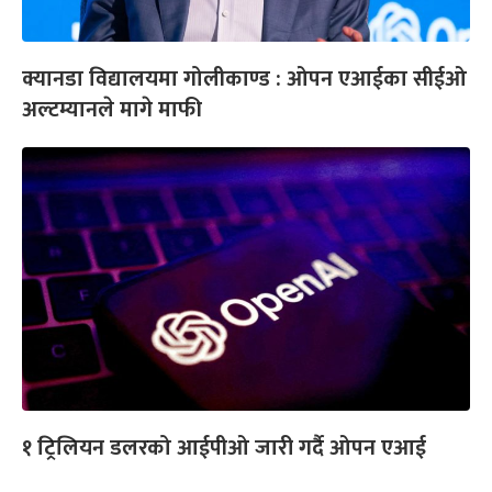
क्यानडा विद्यालयमा गोलीकाण्ड : ओपन एआईका सीईओ
अल्टम्यानले मागे माफी
१ ट्रिलियन डलरको आईपीओ जारी गर्दै ओपन एआई