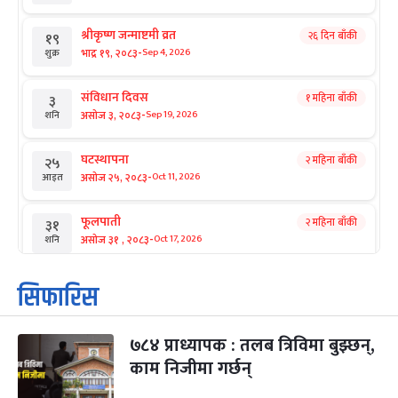
श्रीकृष्ण जन्माष्टमी व्रत
२६ दिन बाँकी
१९
-
भाद्र १९, २०८३
Sep 4, 2026
शुक्र
संविधान दिवस
१ महिना बाँकी
३
-
असोज ३, २०८३
Sep 19, 2026
शनि
घटस्थापना
२ महिना बाँकी
२५
-
असोज २५, २०८३
Oct 11, 2026
आइत
फूलपाती
२ महिना बाँकी
३१
-
असोज ३१ , २०८३
Oct 17, 2026
शनि
कार्तिक सङ्क्रान्ति
२ महिना बाँकी
१
सिफारिस
-
कार्तिक १, २०८३
Oct 18, 2026
आइत
७८४ प्राध्यापक : तलब त्रिविमा बुझ्छन्,
महानवमी
२ महिना बाँकी
३
-
काम निजीमा गर्छन्
कार्तिक ३, २०८३
Oct 20, 2026
मंगल