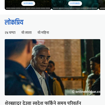
9
STORIES
8
STORIES
लोकप्रिय
२४ घण्टा
यो साता
यो महिना
शेरबहादुर देउवा स्वदेश फर्किने समय परिवर्तन