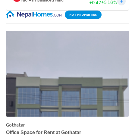
HOT PROPERTIES
Gothatar
S
Office Space for Rent at Gothatar
H